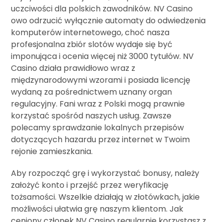
uczciwości dla polskich zawodników. NV Casino
owo odrzucić wyłącznie automaty do odwiedzenia
komputerów internetowego, choć nasza
profesjonalna zbiór slotów wydaje się być
imponująca i ocenia więcej niż 3000 tytułów. NV
Casino działa prawidłowo wraz z
międzynarodowymi wzorami i posiada licencję
wydaną za pośrednictwem uznany organ
regulacyjny. Fani wraz z Polski mogą prawnie
korzystać spośród naszych usług. Zawsze
polecamy sprawdzanie lokalnych przepisów
dotyczących hazardu przez internet w Twoim
rejonie zamieszkania.
Aby rozpocząć grę i wykorzystać bonusy, należy
założyć konto i przejść przez weryfikację
tożsamości. Wszelkie działają w złotówkach, jakie
możliwości ułatwia grę naszym klientom. Jak
ceniony członek NV Casino regularnie korzystasz z