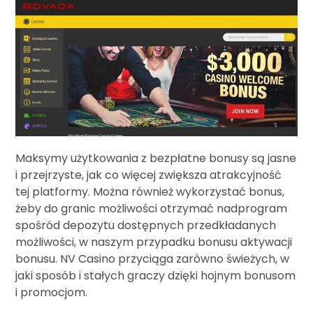
Maksymy użytkowania z bezpłatne bonusy są jasne
i przejrzyste, jak co więcej zwiększa atrakcyjność
tej platformy. Można również wykorzystać bonus,
żeby do granic możliwości otrzymać nadprogram
spośród depozytu dostępnych przedkładanych
możliwości, w naszym przypadku bonusu aktywacji
bonusu. NV Casino przyciąga zarówno świeżych, w
jaki sposób i stałych graczy dzięki hojnym bonusom
i promocjom.