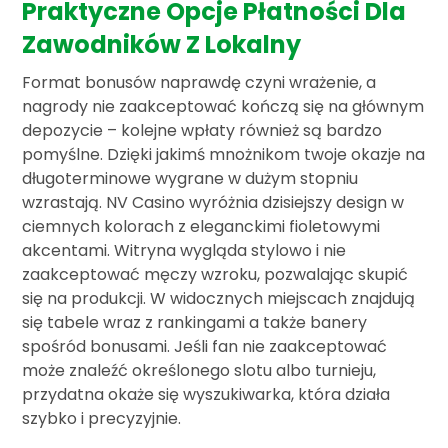
Praktyczne Opcje Płatności Dla
Zawodników Z Lokalny
Format bonusów naprawdę czyni wrażenie, a
nagrody nie zaakceptować kończą się na głównym
depozycie – kolejne wpłaty również są bardzo
pomyślne. Dzięki jakimś mnożnikom twoje okazje na
długoterminowe wygrane w dużym stopniu
wzrastają. NV Casino wyróżnia dzisiejszy design w
ciemnych kolorach z eleganckimi fioletowymi
akcentami. Witryna wygląda stylowo i nie
zaakceptować męczy wzroku, pozwalając skupić
się na produkcji. W widocznych miejscach znajdują
się tabele wraz z rankingami a także banery
spośród bonusami. Jeśli fan nie zaakceptować
może znaleźć określonego slotu albo turnieju,
przydatna okaże się wyszukiwarka, która działa
szybko i precyzyjnie.