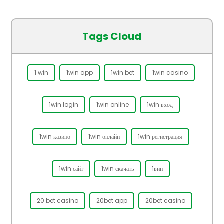
Tags Cloud
1 win
1win app
1win bet
1win casino
1win login
1win online
1win вход
1win казино
1win онлайн
1win регистрация
1win сайт
1win скачать
1вин
20 bet casino
20bet app
20bet casino