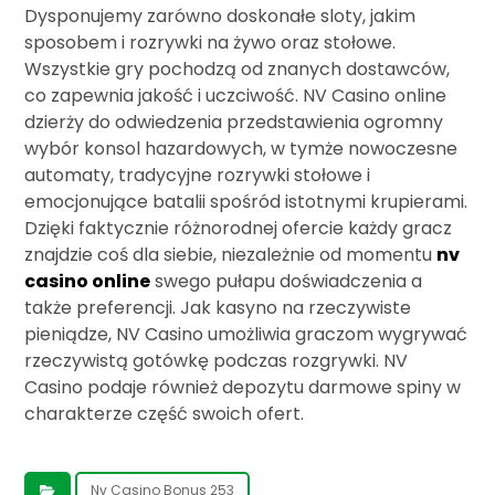
Dysponujemy zarówno doskonałe sloty, jakim
sposobem i rozrywki na żywo oraz stołowe.
Wszystkie gry pochodzą od znanych dostawców,
co zapewnia jakość i uczciwość. NV Casino online
dzierży do odwiedzenia przedstawienia ogromny
wybór konsol hazardowych, w tymże nowoczesne
automaty, tradycyjne rozrywki stołowe i
emocjonujące batalii spośród istotnymi krupierami.
Dzięki faktycznie różnorodnej ofercie każdy gracz
znajdzie coś dla siebie, niezależnie od momentu
nv
casino online
swego pułapu doświadczenia a
także preferencji. Jak kasyno na rzeczywiste
pieniądze, NV Casino umożliwia graczom wygrywać
rzeczywistą gotówkę podczas rozgrywki. NV
Casino podaje również depozytu darmowe spiny w
charakterze część swoich ofert.
Nv Casino Bonus 253