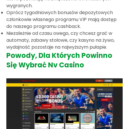
wygranych.
Oprócz tygodniowych bonusów depozytowych
członkowie własnego programu VIP mają dostęp
do naszego programu cashback.
Niezależnie od czasu owego, czy chcesz grać w
automaty, zabawy stołowe, czy kasyno na żywo,
wydajność pozostaje na najwyższym pułapie.
Powody, Dla Których Powinno
Się Wybrać Nv Casino