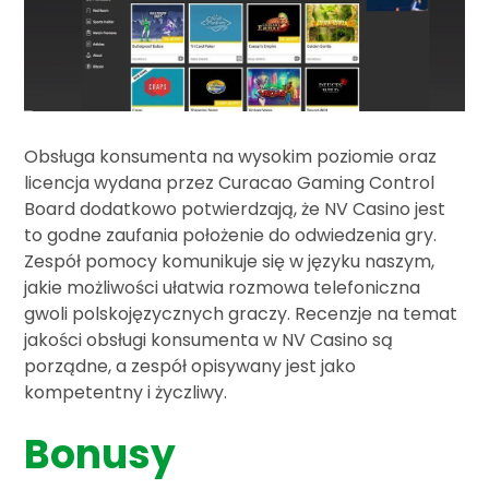
Obsługa konsumenta na wysokim poziomie oraz
licencja wydana przez Curacao Gaming Control
Board dodatkowo potwierdzają, że NV Casino jest
to godne zaufania położenie do odwiedzenia gry.
Zespół pomocy komunikuje się w języku naszym,
jakie możliwości ułatwia rozmowa telefoniczna
gwoli polskojęzycznych graczy. Recenzje na temat
jakości obsługi konsumenta w NV Casino są
porządne, a zespół opisywany jest jako
kompetentny i życzliwy.
Bonusy