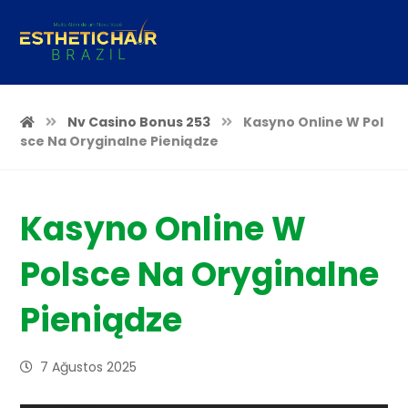
Nv Casino Bonus 253
Kasyno Online W Pol
sce Na Oryginalne Pieniądze
Kasyno Online W
Polsce Na Oryginalne
Pieniądze
7 Ağustos 2025