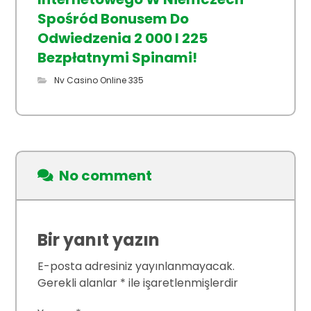
Spośród Bonusem Do
Odwiedzenia 2 000 I 225
Bezpłatnymi Spinami!
Nv Casino Online 335
No comment
Bir yanıt yazın
E-posta adresiniz yayınlanmayacak.
Gerekli alanlar
*
ile işaretlenmişlerdir