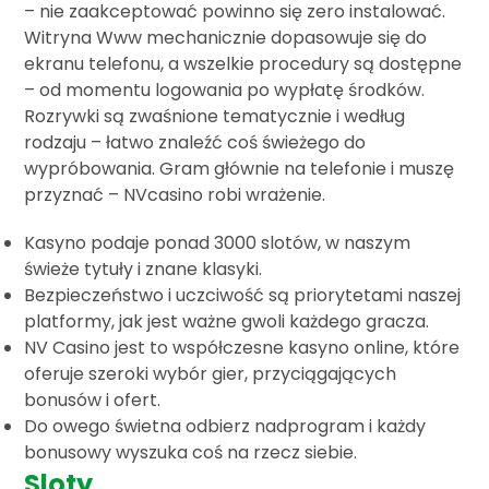
– nie zaakceptować powinno się zero instalować.
Witryna Www mechanicznie dopasowuje się do
ekranu telefonu, a wszelkie procedury są dostępne
– od momentu logowania po wypłatę środków.
Rozrywki są zwaśnione tematycznie i według
rodzaju – łatwo znaleźć coś świeżego do
wypróbowania. Gram głównie na telefonie i muszę
przyznać – NVcasino robi wrażenie.
Kasyno podaje ponad 3000 slotów, w naszym
świeże tytuły i znane klasyki.
Bezpieczeństwo i uczciwość są priorytetami naszej
platformy, jak jest ważne gwoli każdego gracza.
NV Casino jest to współczesne kasyno online, które
oferuje szeroki wybór gier, przyciągających
bonusów i ofert.
Do owego świetna odbierz nadprogram i każdy
bonusowy wyszuka coś na rzecz siebie.
Sloty