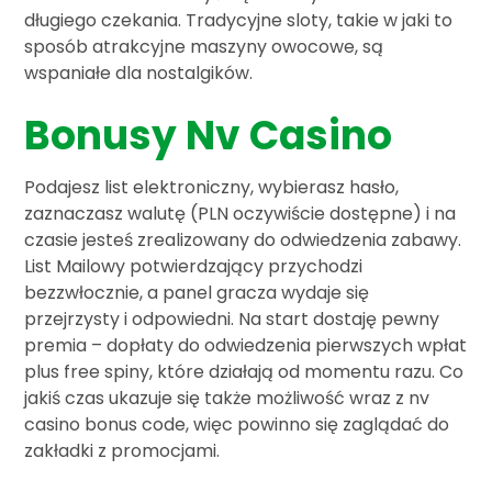
długiego czekania. Tradycyjne sloty, takie w jaki to
sposób atrakcyjne maszyny owocowe, są
wspaniałe dla nostalgików.
Bonusy Nv Casino
Podajesz list elektroniczny, wybierasz hasło,
zaznaczasz walutę (PLN oczywiście dostępne) i na
czasie jesteś zrealizowany do odwiedzenia zabawy.
List Mailowy potwierdzający przychodzi
bezzwłocznie, a panel gracza wydaje się
przejrzysty i odpowiedni. Na start dostaję pewny
premia – dopłaty do odwiedzenia pierwszych wpłat
plus free spiny, które działają od momentu razu. Co
jakiś czas ukazuje się także możliwość wraz z nv
casino bonus code, więc powinno się zaglądać do
zakładki z promocjami.