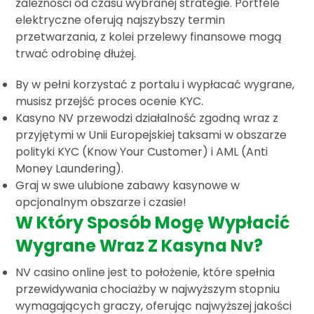
zależności od czasu wybranej strategie. Portfele
elektryczne oferują najszybszy termin
przetwarzania, z kolei przelewy finansowe mogą
trwać odrobinę dłużej.
By w pełni korzystać z portalu i wypłacać wygrane,
musisz przejść proces ocenie KYC.
Kasyno NV przewodzi działalność zgodną wraz z
przyjętymi w Unii Europejskiej taksami w obszarze
polityki KYC (Know Your Customer) i AML (Anti
Money Laundering).
Graj w swe ulubione zabawy kasynowe w
opcjonalnym obszarze i czasie!
W Który Sposób Mogę Wypłacić
Wygrane Wraz Z Kasyna Nv?
NV casino online jest to położenie, które spełnia
przewidywania chociażby w najwyższym stopniu
wymagających graczy, oferując najwyższej jakości