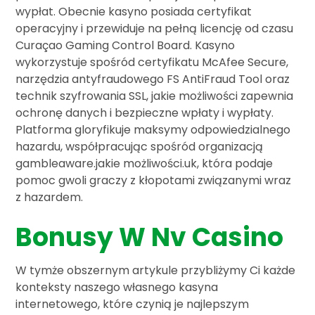
wypłat. Obecnie kasyno posiada certyfikat
operacyjny i przewiduje na pełną licencję od czasu
Curaçao Gaming Control Board. Kasyno
wykorzystuje spośród certyfikatu McAfee Secure,
narzędzia antyfraudowego FS AntiFraud Tool oraz
technik szyfrowania SSL, jakie możliwości zapewnia
ochronę danych i bezpieczne wpłaty i wypłaty.
Platforma gloryfikuje maksymy odpowiedzialnego
hazardu, współpracując spośród organizacją
gambleaware.jakie możliwości.uk, która podaje
pomoc gwoli graczy z kłopotami związanymi wraz
z hazardem.
Bonusy W Nv Casino
W tymże obszernym artykule przybliżymy Ci każde
konteksty naszego własnego kasyna
internetowego, które czynią je najlepszym