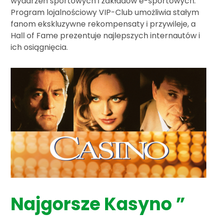
wydarzeń sportowych i zakładów e-sportowych.
Program lojalnościowy VIP-Club umożliwia stałym
fanom ekskluzywne rekompensaty i przywileje, a
Hall of Fame prezentuje najlepszych internautów i
ich osiągnięcia.
Najgorsze Kasyno ”