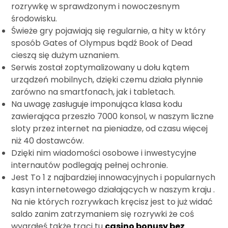
rozrywkę w sprawdzonym i nowoczesnym
środowisku.
Świeże gry pojawiają się regularnie, a hity w który
sposób Gates of Olympus bądź Book of Dead
cieszą się dużym uznaniem.
Serwis został zoptymalizowany u dołu kątem
urządzeń mobilnych, dzięki czemu działa płynnie
zarówno na smartfonach, jak i tabletach.
Na uwagę zasługuje imponująca klasa kodu
zawierająca przeszło 7000 konsol, w naszym liczne
sloty przez internet na pieniadze, od czasu więcej
niż 40 dostawców.
Dzięki nim wiadomości osobowe i inwestycyjne
internautów podlegają pełnej ochronie.
Jest To 1 z najbardziej innowacyjnych i popularnych
kasyn internetowego działających w naszym kraju .
Na nie których rozrywkach kręcisz jest to już widać
saldo zanim zatrzymaniem się rozrywki że coś
wygrałeś także trąci tu
casino bonusy bez