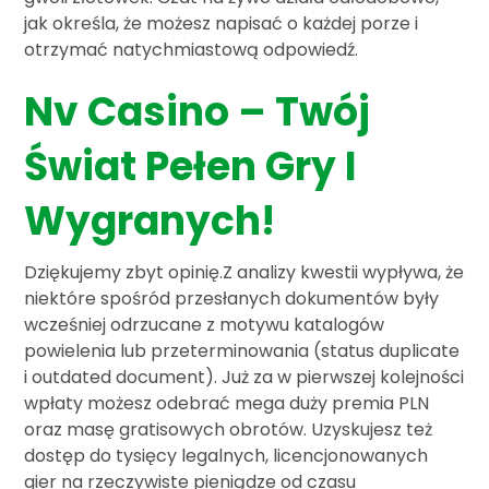
jak określa, że możesz napisać o każdej porze i
otrzymać natychmiastową odpowiedź.
Nv Casino – Twój
Świat Pełen Gry I
Wygranych!
Dziękujemy zbyt opinię.Z analizy kwestii wypływa, że
niektóre spośród przesłanych dokumentów były
wcześniej odrzucane z motywu katalogów
powielenia lub przeterminowania (status duplicate
i outdated document). Już za w pierwszej kolejności
wpłaty możesz odebrać mega duży premia PLN
oraz masę gratisowych obrotów. Uzyskujesz też
dostęp do tysięcy legalnych, licencjonowanych
gier na rzeczywiste pieniądze od czasu