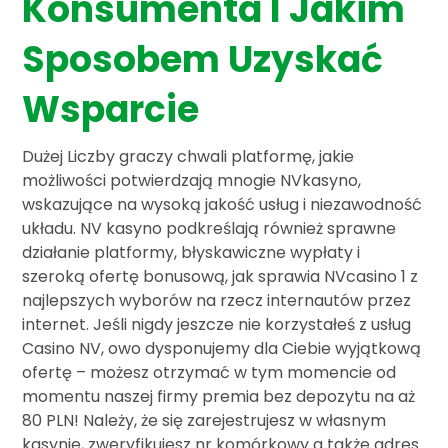
Konsumenta I Jakim
Sposobem Uzyskać
Wsparcie
Dużej Liczby graczy chwali platformę, jakie
możliwości potwierdzają mnogie NVkasyno,
wskazujące na wysoką jakość usług i niezawodność
układu. NV kasyno podkreślają również sprawne
działanie platformy, błyskawiczne wypłaty i
szeroką ofertę bonusową, jak sprawia NVcasino 1 z
najlepszych wyborów na rzecz internautów przez
internet. Jeśli nigdy jeszcze nie korzystałeś z usług
Casino NV, owo dysponujemy dla Ciebie wyjątkową
ofertę – możesz otrzymać w tym momencie od
momentu naszej firmy premia bez depozytu na aż
80 PLN! Należy, że się zarejestrujesz w własnym
kasynie, zweryfikujesz nr komórkowy a także adres