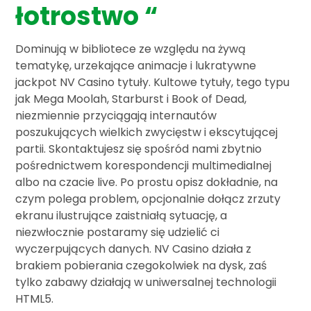
łotrostwo “
Dominują w bibliotece ze względu na żywą
tematykę, urzekające animacje i lukratywne
jackpot NV Casino tytuły. Kultowe tytuły, tego typu
jak Mega Moolah, Starburst i Book of Dead,
niezmiennie przyciągają internautów
poszukujących wielkich zwycięstw i ekscytującej
partii. Skontaktujesz się spośród nami zbytnio
pośrednictwem korespondencji multimedialnej
albo na czacie live. Po prostu opisz dokładnie, na
czym polega problem, opcjonalnie dołącz zrzuty
ekranu ilustrujące zaistniałą sytuację, a
niezwłocznie postaramy się udzielić ci
wyczerpujących danych. NV Casino działa z
brakiem pobierania czegokolwiek na dysk, zaś
tylko zabawy działają w uniwersalnej technologii
HTML5.