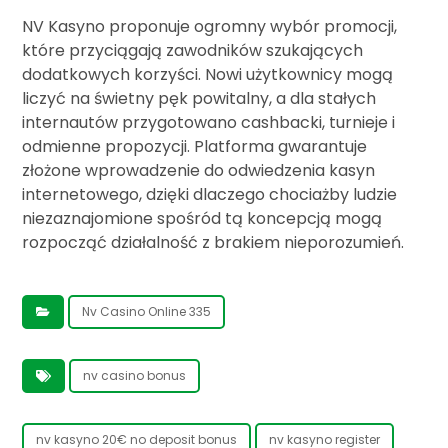
NV Kasyno proponuje ogromny wybór promocji,
które przyciągają zawodników szukających
dodatkowych korzyści. Nowi użytkownicy mogą
liczyć na świetny pęk powitalny, a dla stałych
internautów przygotowano cashbacki, turnieje i
odmienne propozycji. Platforma gwarantuje
złożone wprowadzenie do odwiedzenia kasyn
internetowego, dzięki dlaczego chociażby ludzie
niezaznajomione spośród tą koncepcją mogą
rozpocząć działalność z brakiem nieporozumień.
Nv Casino Online 335
nv casino bonus
nv kasyno 20€ no deposit bonus
nv kasyno register