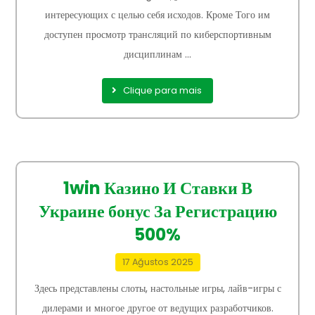
интересующих с целью себя исходов. Кроме Того им
доступен просмотр трансляций по киберспортивным
дисциплинам ...
Clique para mais
1win Казино И Ставки В
Украине бонус За Регистрацию
500%
17 Ağustos 2025
Здесь представлены слоты, настольные игры, лайв-игры с
дилерами и многое другое от ведущих разработчиков.