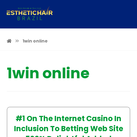
1win online
1win online
#1 On The Internet Casino In
Inclusion To Betting Web Site