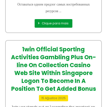
Оставаться одним предлог самых востребованных
ресурсов ...
Clique para mais
1win Official Sporting
Activities Gambling Plus On-
line On Collection Casino
Web Site Within Singapore
Logon To Become In A
Position To Get Added Bonus
15 Ağustos 2025