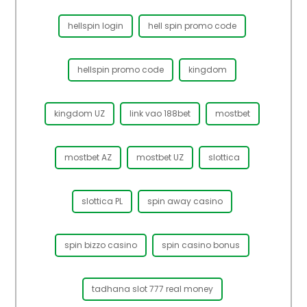
hellspin login
hell spin promo code
hellspin promo code
kingdom
kingdom UZ
link vao 188bet
mostbet
mostbet AZ
mostbet UZ
slottica
slottica PL
spin away casino
spin bizzo casino
spin casino bonus
tadhana slot 777 real money