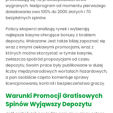
wygranych. Nadprogram od momentu pierwszego
doładowania owo 100% do 2000 złotych i 70
bezpłatnych spinów.
Polscy eksperci analizują rynek i wybierają
najlepsze kasyna oferujące bonusy z brakiem
depozytu. Wskazane Jest także bliżej zapoznać się
wraz z innymi ciekawymi promocjami, wraz z
których można skorzystać w tymże kasynie,
zwłaszcza spośród propozycjami od czasu
depozytu. Swoim prace były publikowane w dużej
liczby międzynarodowych wortalach hazardowych,
a pan osobiście często komentuje sprawy
licencjonowania, kontroli i bezpieczeństwa graczy.
Warunki Promocji Gratisowych
Spinów Wyjąwszy Depozytu