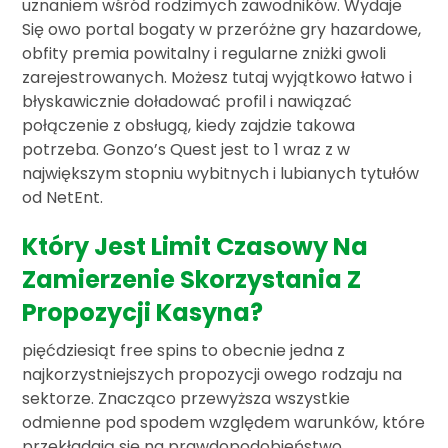
uznaniem wśród rodzimych zawodników. Wydaje
Się owo portal bogaty w przeróżne gry hazardowe,
obfity premia powitalny i regularne zniżki gwoli
zarejestrowanych. Możesz tutaj wyjątkowo łatwo i
błyskawicznie doładować profil i nawiązać
połączenie z obsługą, kiedy zajdzie takowa
potrzeba. Gonzo’s Quest jest to 1 wraz z w
największym stopniu wybitnych i lubianych tytułów
od NetEnt.
Który Jest Limit Czasowy Na
Zamierzenie Skorzystania Z
Propozycji Kasyna?
pięćdziesiąt free spins to obecnie jedna z
najkorzystniejszych propozycji owego rodzaju na
sektorze. Znacząco przewyższa wszystkie
odmienne pod spodem względem warunków, które
przekładają się na prawdopodobieństwo