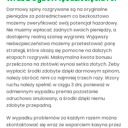
Darmowy spiny rozgrywane są na oryginalne
pieniądze za pośrednictwem co bezkosztowo
możemy zweryfikować swój potencjał hazardowy.
Nie musimy wpłacać żadnych swoich pieniędzy, a
dostajemy realną szansę wygrania. Wyjąwszy
niebezpieczeństwa możemy przetestować parę
strategii, które okażą się pomocne na dalszych
etapach rozgrywki. Maksymalna kwota bonusu
przeliczona na złotówki wynosi setka złotych. Żeby
wypłacić środki zdobyte dzięki darmowym spinom,
należy obrócić nimi co najmniej trzech razy. Wzory
ruchu należy spełnić w ciągu 3 dni, ponieważ w
odmiennym wypadku premia pozostanie
odruchowo anulowany, a środki dzięki niemu
zdobyte przepadną.
W wypadku problemów za każdym razem można
skontaktować się wraz ze wsparciem kasyna przez