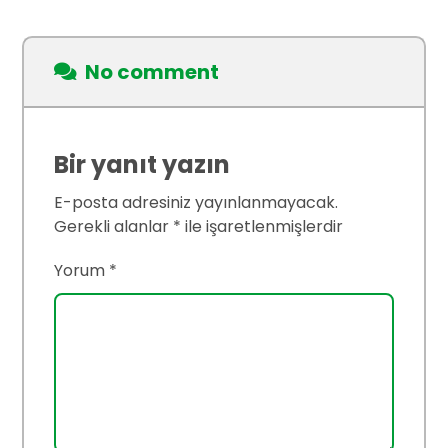
No comment
Bir yanıt yazın
E-posta adresiniz yayınlanmayacak.
Gerekli alanlar
*
ile işaretlenmişlerdir
Yorum
*