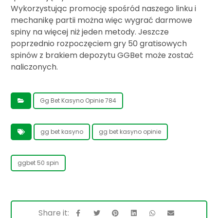
Wykorzystując promocję spośród naszego linku i
mechanikę partii można więc wygrać darmowe
spiny na więcej niż jeden metody. Jeszcze
poprzednio rozpoczęciem gry 50 gratisowych
spinów z brakiem depozytu GGBet może zostać
naliczonych.
Gg Bet Kasyno Opinie 784
gg bet kasyno
gg bet kasyno opinie
ggbet 50 spin