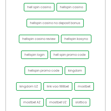
hell spin casino
hellspin casino
hellspin casino no deposit bonus
hellspin casino review
hellspin kasyno
hellspin login
hell spin promo code
hellspin promo code
kingdom
kingdom UZ
link vao 188bet
mostbet
mostbet AZ
mostbet UZ
slottica