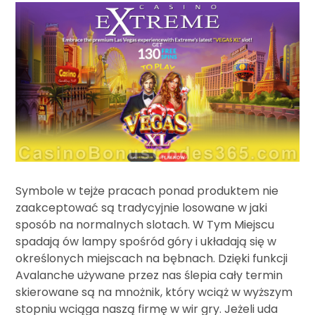
Symbole w tejże pracach ponad produktem nie
zaakceptować są tradycyjnie losowane w jaki
sposób na normalnych slotach. W Tym Miejscu
spadają ów lampy spośród góry i układają się w
określonych miejscach na bębnach. Dzięki funkcji
Avalanche używane przez nas ślepia cały termin
skierowane są na mnożnik, który wciąż w wyższym
stopniu wciąga naszą firmę w wir gry. Jeżeli uda