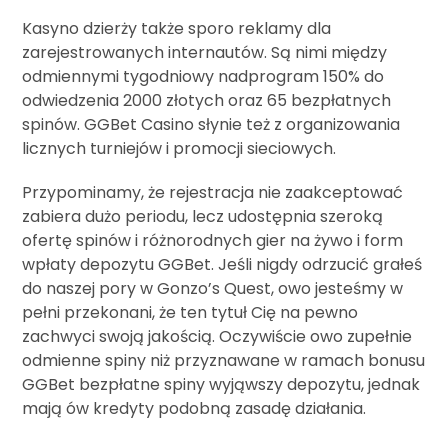
Kasyno dzierży także sporo reklamy dla
zarejestrowanych internautów. Są nimi między
odmiennymi tygodniowy nadprogram 150% do
odwiedzenia 2000 złotych oraz 65 bezpłatnych
spinów. GGBet Casino słynie też z organizowania
licznych turniejów i promocji sieciowych.
Przypominamy, że rejestracja nie zaakceptować
zabiera dużo periodu, lecz udostępnia szeroką
ofertę spinów i różnorodnych gier na żywo i form
wpłaty depozytu GGBet. Jeśli nigdy odrzucić grałeś
do naszej pory w Gonzo’s Quest, owo jesteśmy w
pełni przekonani, że ten tytuł Cię na pewno
zachwyci swoją jakością. Oczywiście owo zupełnie
odmienne spiny niż przyznawane w ramach bonusu
GGBet bezpłatne spiny wyjąwszy depozytu, jednak
mają ów kredyty podobną zasadę działania.