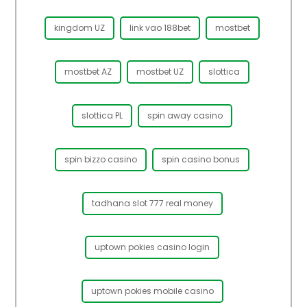
kingdom UZ
link vao 188bet
mostbet
mostbet AZ
mostbet UZ
slottica
slottica PL
spin away casino
spin bizzo casino
spin casino bonus
tadhana slot 777 real money
uptown pokies casino login
uptown pokies mobile casino