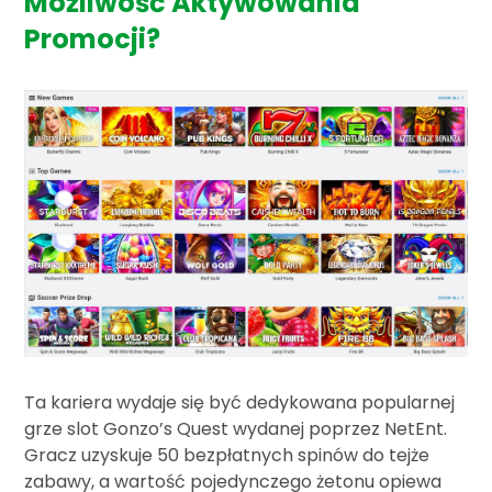
Możliwość Aktywowania
Promocji?
Ta kariera wydaje się być dedykowana popularnej
grze slot Gonzo’s Quest wydanej poprzez NetEnt.
Gracz uzyskuje 50 bezpłatnych spinów do tejże
zabawy, a wartość pojedynczego żetonu opiewa