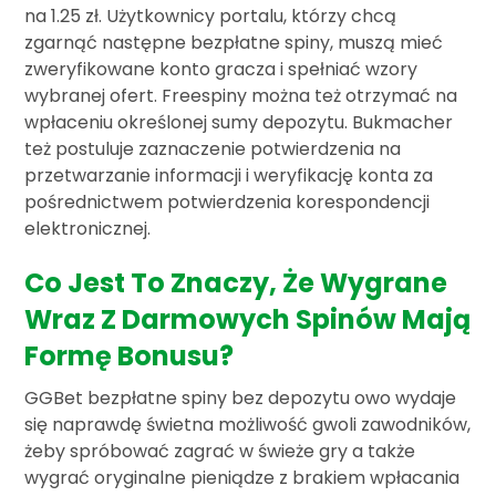
na 1.25 zł. Użytkownicy portalu, którzy chcą
zgarnąć następne bezpłatne spiny, muszą mieć
zweryfikowane konto gracza i spełniać wzory
wybranej ofert. Freespiny można też otrzymać na
wpłaceniu określonej sumy depozytu. Bukmacher
też postuluje zaznaczenie potwierdzenia na
przetwarzanie informacji i weryfikację konta za
pośrednictwem potwierdzenia korespondencji
elektronicznej.
Co Jest To Znaczy, Że Wygrane
Wraz Z Darmowych Spinów Mają
Formę Bonusu?
GGBet bezpłatne spiny bez depozytu owo wydaje
się naprawdę świetna możliwość gwoli zawodników,
żeby spróbować zagrać w świeże gry a także
wygrać oryginalne pieniądze z brakiem wpłacania