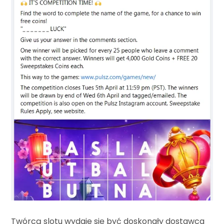
Twórcą slotu wydaje się być doskonały dostawca