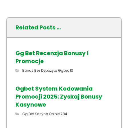
Related Posts ...
Gg Bet Recenzja Bonusy I
Promocje
Bonus Bez Depozytu Ggbet 10
Ggbet System Kodowania
Promocji 2025: Zyskaj Bonusy
Kasynowe
Gg Bet Kasyno Opinie 784