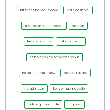
bizzo casino bonus code
bizzo casino pl
bizzo casino promo code
hell spin
hell spin casino
hellspin casino
hellspin casino no deposit bonus
hellspin casino review
hellspin kasyno
hellspin login
hell spin promo code
hellspin promo code
kingdom