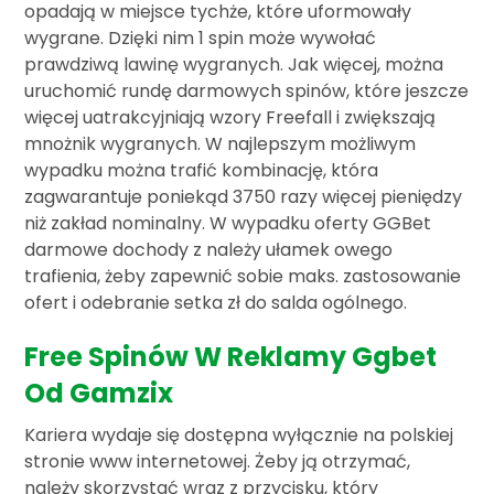
opadają w miejsce tychże, które uformowały
wygrane. Dzięki nim 1 spin może wywołać
prawdziwą lawinę wygranych. Jak więcej, można
uruchomić rundę darmowych spinów, które jeszcze
więcej uatrakcyjniają wzory Freefall i zwiększają
mnożnik wygranych. W najlepszym możliwym
wypadku można trafić kombinację, która
zagwarantuje poniekąd 3750 razy więcej pieniędzy
niż zakład nominalny. W wypadku oferty GGBet
darmowe dochody z należy ułamek owego
trafienia, żeby zapewnić sobie maks. zastosowanie
ofert i odebranie setka zł do salda ogólnego.
Free Spinów W Reklamy Ggbet
Od Gamzix
Kariera wydaje się dostępna wyłącznie na polskiej
stronie www internetowej. Żeby ją otrzymać,
należy skorzystać wraz z przycisku, który