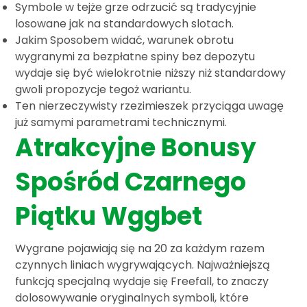
Symbole w tejże grze odrzucić są tradycyjnie
losowane jak na standardowych slotach.
Jakim Sposobem widać, warunek obrotu
wygranymi za bezpłatne spiny bez depozytu
wydaje się być wielokrotnie niższy niż standardowy
gwoli propozycje tegoż wariantu.
Ten nierzeczywisty rzezimieszek przyciąga uwagę
już samymi parametrami technicznymi.
Atrakcyjne Bonusy
Spośród Czarnego
Piątku Wggbet
Wygrane pojawiają się na 20 za każdym razem
czynnych liniach wygrywających. Najważniejszą
funkcją specjalną wydaje się Freefall, to znaczy
dolosowywanie oryginalnych symboli, które