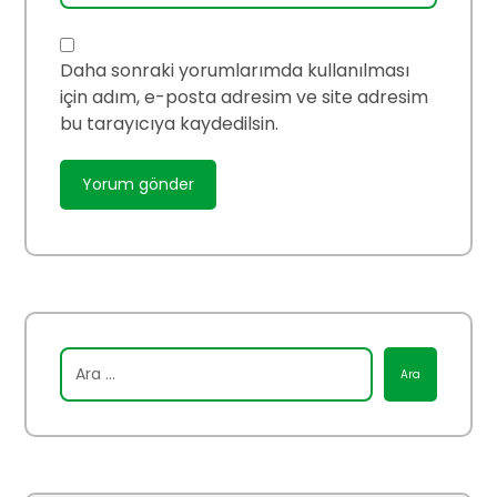
Daha sonraki yorumlarımda kullanılması
için adım, e-posta adresim ve site adresim
bu tarayıcıya kaydedilsin.