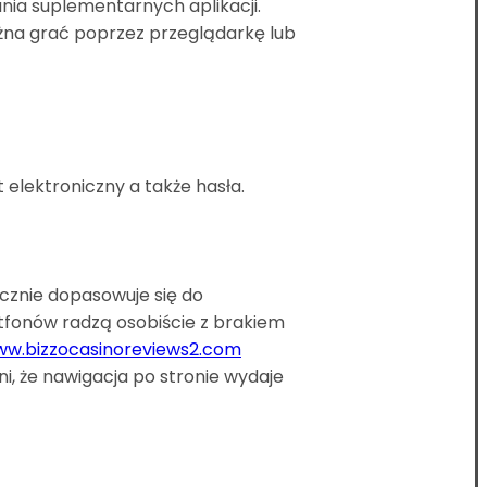
ia suplementarnych aplikacji.
żna grać poprzez przeglądarkę lub
 elektroniczny a także hasła.
icznie dopasowuje się do
rtfonów radzą osobiście z brakiem
w.bizzocasinoreviews2.com
i, że nawigacja po stronie wydaje