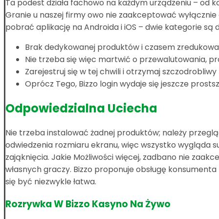
Ta podest działa fachowo na każdym urządzeniu – od k
Granie u naszej firmy owo nie zaakceptować wyłącznie
pobrać aplikację na Androida i iOS – dwie kategorie są
Brak dedykowanej produktów i czasem zredukowan
Nie trzeba się więc martwić o przewalutowania, pro
Zarejestruj się w tej chwili i otrzymaj szczodrobl
Oprócz Tego, Bizzo login wydaje się jeszcze prosts
Odpowiedzialna Uciecha
Nie trzeba instalować żadnej produktów; należy przegl
odwiedzenia rozmiaru ekranu, więc wszystko wygląda su
zająknięcia. Jakie Możliwości więcej, zadbano nie zaakc
własnych graczy. Bizzo proponuje obsługę konsumenta na
się być niezwykle łatwa.
Rozrywka W Bizzo Kasyno Na Żywo