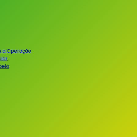
s a Operação
lar
belo