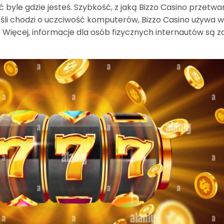
 byle gdzie jesteś. Szybkość, z jaką Bizzo Casino przetwa
śli chodzi o uczciwość komputerów, Bizzo Casino używa w
o Więcej, informacje dla osób fizycznych internautów s