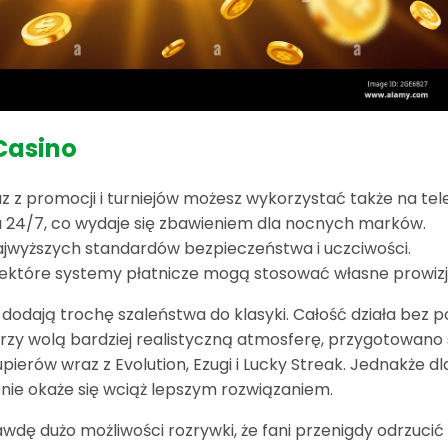
Casino
wraz z promocji i turniejów możesz wykorzystać także na t
ła 24/7, co wydaje się zbawieniem dla nocnych marków.
jwyższych standardów bezpieczeństwa i uczciwości.
niektóre systemy płatnicze mogą stosować własne prowizj
 dodają trochę szaleństwa do klasyki. Całość działa bez 
rzy wolą bardziej realistyczną atmosferę, przygotowano s
pierów wraz z Evolution, Ezugi i Lucky Streak. Jednakże dl
ie okaże się wciąż lepszym rozwiązaniem.
wdę dużo możliwości rozrywki, że fani przenigdy odrzucić c