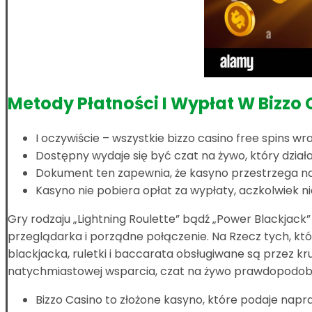
Metody Płatności I Wypłat W Bizzo 
I oczywiście – wszystkie bizzo casino free spins 
Dostępny wydaje się być czat na żywo, który dzia
Dokument ten zapewnia, że kasyno przestrzega na
Kasyno nie pobiera opłat za wypłaty, aczkolwiek 
Gry rodzaju „Lightning Roulette” bądź „Power Blackjack”
przeglądarka i porządne połączenie. Na Rzecz tych, któ
blackjacka, ruletki i baccarata obsługiwane są przez kru
natychmiastowej wsparcia, czat na żywo prawdopodobn
Bizzo Casino to złożone kasyno, które podaje napra