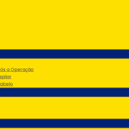
pós a Operação
pilar
Cabelo