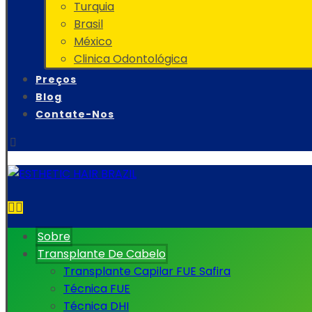
Turquia
Brasil
México
Clinica Odontológica
Preços
Blog
Contate-Nos
Sobre
Transplante De Cabelo
Transplante Capilar FUE Safira
Técnica FUE
Técnica DHI