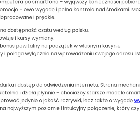
omputera po smartfona – wyjąwszy konieczności pobieran
 emocje – owo wygodę i pełna kontrola nad środkami. Mo
 dopracowane i prędkie.
a dostępność czatu według polsku.
wizje i kursy wymiany.
iwy bonus powitalny na początek w własnym kasynie.
zy i polega wyłącznie na wprowadzeniu swojego adresu list
ądarka i dostęp do odwiedzenia internetu. Strona mechan
btelnie i działa płynnie – chociażby starsze modele sma
eptować jedynie o jakość rozrywki, lecz także o wygodę
ww
 najwyższym poziomie i intuicyjny połączenie, który czyn