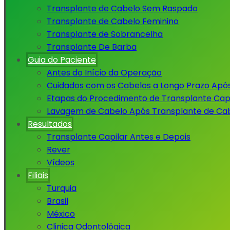
Transplante de Cabelo Sem Raspado
Transplante de Cabelo Feminino
Transplante de Sobrancelha
Transplante De Barba
Guia do Paciente
Antes do Início da Operação
Cuidados com os Cabelos a Longo Prazo Apó
Etapas do Procedimento de Transplante Capi
Lavagem de Cabelo Após Transplante de Ca
Resultados
Transplante Capilar Antes e Depois
Rever
Vídeos
Filiais
Turquia
Brasil
México
Clinica Odontológica