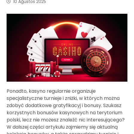
10 Ağustos 2025
Ponadto, kasyno regularnie organizuje
specjalistyczne turnieje i zniżki, w których można
zdobyć dodatkowe gratyfikacyj i bonusy. Szukasz
korzystnych bonusów kasynowych na terytorium
polski, lecz nie możesz znaleźć nic interesującego?
W dalszej części artykułu zajmiemy się aktualną