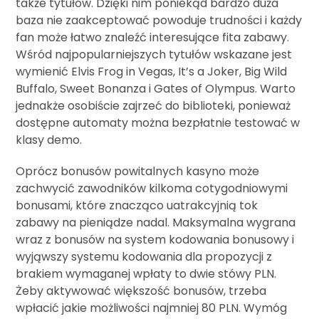
także tytułów. Dzięki nim poniekąd bardzo duża
baza nie zaakceptować powoduje trudności i każdy
fan może łatwo znaleźć interesujące fita zabawy.
Wśród najpopularniejszych tytułów wskazane jest
wymienić Elvis Frog in Vegas, It’s a Joker, Big Wild
Buffalo, Sweet Bonanza i Gates of Olympus. Warto
jednakże osobiście zajrzeć do biblioteki, ponieważ
dostępne automaty można bezpłatnie testować w
klasy demo.
Oprócz bonusów powitalnych kasyno może
zachwycić zawodników kilkoma cotygodniowymi
bonusami, które znacząco uatrakcyjnią tok
zabawy na pieniądze nadal. Maksymalna wygrana
wraz z bonusów na system kodowania bonusowy i
wyjąwszy systemu kodowania dla propozycji z
brakiem wymaganej wpłaty to dwie stówy PLN.
Żeby aktywować większość bonusów, trzeba
wpłacić jakie możliwości najmniej 80 PLN. Wymóg