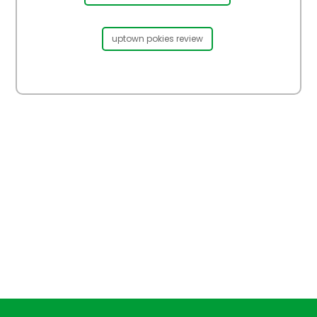
uptown pokies review