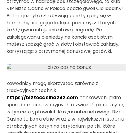
otrzymać w nagrodę coś szczegółowego, to klub
VIP Bizzo Casino w Polsce będzie gwoli Cię idealny!
Potem już tylko zdobywają punkty i pną się w
hierarchii, osiągając kolejne poziomy, z których
każdy gwarantuje unikatową nagrodę. Po
zaksięgowaniu pieniędzy na koncie osobistym
możesz zacząć grać w sloty i obstawiać zakłady,
korzystając z otrzymanej bonusowej gotówki.
Zawodnicy mogą skorzystać zarówno z
tradycyjnych technik
https://bizzocasino242.com
bankowych, jakim
sposobem i innowacyjnych rozwiązań pieniężnych,
w tymże kryptowalut. Kasyno internetowego Bizzo
Casino to konkretne wraz z w największym stopniu
atrakcyjnych kasyn na terytorium polski, które