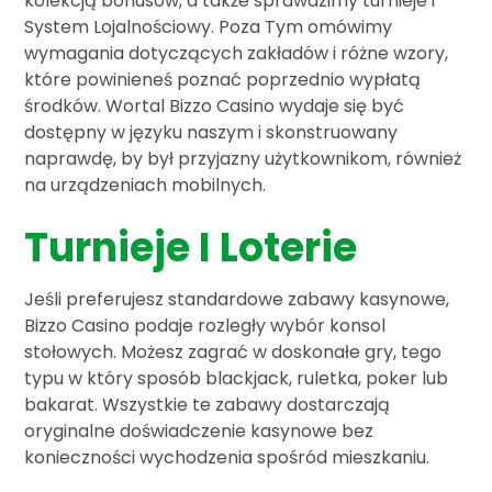
kolekcją bonusów, a także sprawdzimy turnieje i
System Lojalnościowy. Poza Tym omówimy
wymagania dotyczących zakładów i różne wzory,
które powinieneś poznać poprzednio wypłatą
środków. Wortal Bizzo Casino wydaje się być
dostępny w języku naszym i skonstruowany
naprawdę, by był przyjazny użytkownikom, również
na urządzeniach mobilnych.
Turnieje I Loterie
Jeśli preferujesz standardowe zabawy kasynowe,
Bizzo Casino podaje rozległy wybór konsol
stołowych. Możesz zagrać w doskonałe gry, tego
typu w który sposób blackjack, ruletka, poker lub
bakarat. Wszystkie te zabawy dostarczają
oryginalne doświadczenie kasynowe bez
konieczności wychodzenia spośród mieszkaniu.