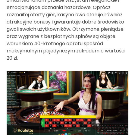
umożliwia fanom przede wszystkim eleganckie i
emocjonujące doznania hazardowe. Oprócz
rozmaitej oferty gier, kasyno owo oferuje również
atrakcyjne bonusy i gwarantuje dobre środowisko
gwoli swoich użytkowników. Otrzymane pieniądze
oraz wygrane z bezpłatnych spinów są objęte
warunkiem 40-krotnego obrotu spośród
maksymalnym pojedynczym zakładem o wartości
20 zł.