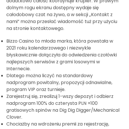
dodatkowo całość koordynuje krupier. W prawym
dolnym rogu ekranu dostępny wydaje się
całodobowy czat na żywo, a w sekcji „Kontakt z
nami” można przesłać wiadomość tuż przy użyciu
na stronie kontaktowego.
Bizzo Casino to młoda marka, która powstała w
2021 roku kalendarzowego i niezwykle
błyskawicznie dołączyła do odwiedzenia czołówki
najlepszych serwisów z grami losowymi w
Internecie.
Dlatego można liczyć na standardowy
nadprogram powitalny, propozycji odnawialne,
program VIP oraz turnieje.
Zarejestruj się, zrealizuj 1-wszy depozyt i odbierz
nadprogram 100% do czterysta PLN +100
gratisowych spinów na Dig Dig Digger/Mechanical
Clover.
Chociażby na wdrożeniu premii za rejestrację,