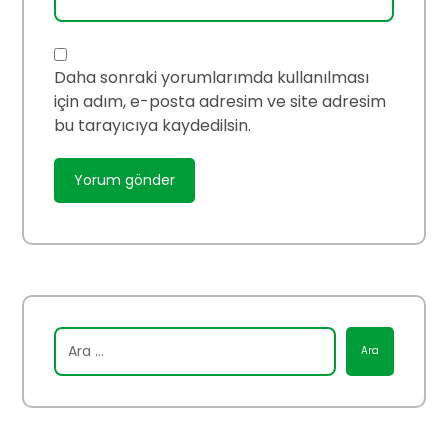
Daha sonraki yorumlarımda kullanılması
için adım, e-posta adresim ve site adresim
bu tarayıcıya kaydedilsin.