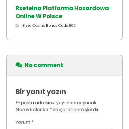
Rzetelna Platforma Hazardowa
Online W Polsce
Bizzo Casino Bonus Code 805
No comment
Bir yanıt yazın
E-posta adresiniz yayınlanmayacak.
Gerekli alanlar
*
ile işaretlenmişlerdir
Yorum
*