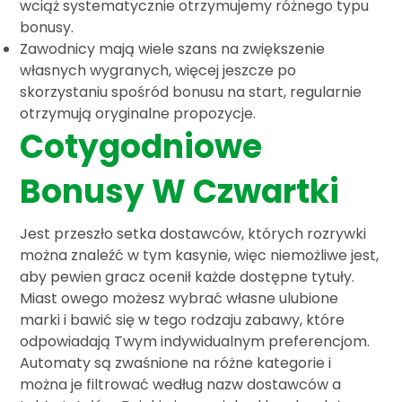
wciąż systematycznie otrzymujemy różnego typu
bonusy.
Zawodnicy mają wiele szans na zwiększenie
własnych wygranych, więcej jeszcze po
skorzystaniu spośród bonusu na start, regularnie
otrzymują oryginalne propozycje.
Cotygodniowe
Bonusy W Czwartki
Jest przeszło setka dostawców, których rozrywki
można znaleźć w tym kasynie, więc niemożliwe jest,
aby pewien gracz ocenił każde dostępne tytuły.
Miast owego możesz wybrać własne ulubione
marki i bawić się w tego rodzaju zabawy, które
odpowiadają Twym indywidualnym preferencjom.
Automaty są zwaśnione na różne kategorie i
można je filtrować według nazw dostawców a