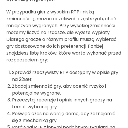
W przypadku gier z wysokim RTP i niską
zmiennością, można oczekiwać częstszych, choć
mniejszych wygranych. Przy wysokiej zmienności
możemy liczyć na rzadsze, ale wyższe wypłaty.
Dlatego gracze o różnym profilu muszą wybierać
gry dostosowane do ich preferencji. Poniżej
znajdziesz listę kroków, które warto wykonać przed
rozpoczęciem gry:
Sprawdź rzeczywisty RTP dostępny w opisie gry
na 22Bet.
Zbadaj zmienność gry, aby ocenić ryzyko i
potencjalne wygrane.
Przeczytaj recenzje i opinie innych graczy na
temat wybranej gry.
Poświęć czas na wersję demo, aby zaznajomić
się z mechaniką gry.
Porównaj RTP z innymi podobnymi tytułami na