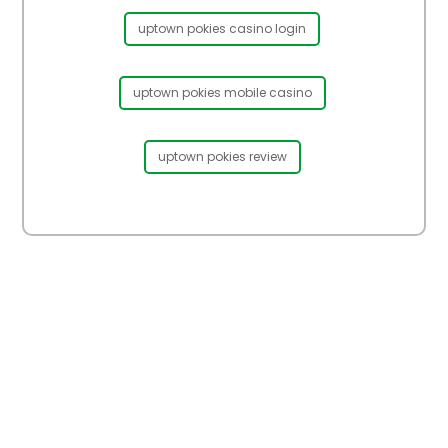
uptown pokies casino login
uptown pokies mobile casino
uptown pokies review