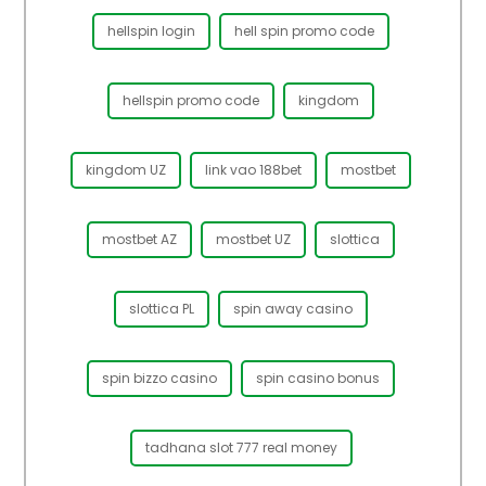
hellspin login
hell spin promo code
hellspin promo code
kingdom
kingdom UZ
link vao 188bet
mostbet
mostbet AZ
mostbet UZ
slottica
slottica PL
spin away casino
spin bizzo casino
spin casino bonus
tadhana slot 777 real money