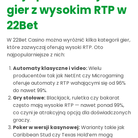
gier z wysokim RTP w
22Bet
W 22Bet Casino można wyróżnić kilka kategorii gier,
które zazwyczaj oferują wysoki RTP. Oto
najpopularniejsze z nich:
Automaty klasyczne i video:
Wielu
producentów tak jak NetEnt czy Microgaming
oferuje automaty z RTP wahającymi się od 96%
do nawet 99%.
Gry stołowe:
Blackjack, ruletka czy bakarat
często mają wysokie RTP — nawet ponad 99%,
co czyni je atrakcyjną opcją dla doświadczonych
graczy.
Poker w wersji kasynowej:
Warianty takie jak
Caribbean Stud czy Texas Hold’em mogą