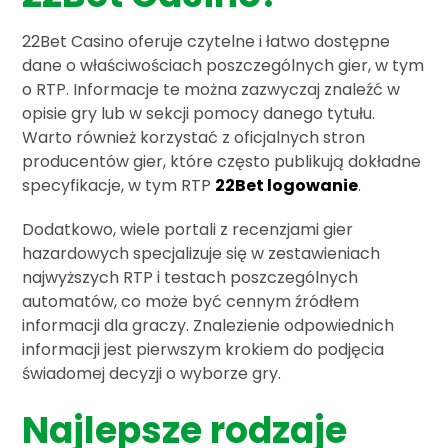
22Bet Casino oferuje czytelne i łatwo dostępne
dane o właściwościach poszczególnych gier, w tym
o RTP. Informacje te można zazwyczaj znaleźć w
opisie gry lub w sekcji pomocy danego tytułu.
Warto również korzystać z oficjalnych stron
producentów gier, które często publikują dokładne
specyfikacje, w tym RTP
22Bet logowanie
.
Dodatkowo, wiele portali z recenzjami gier
hazardowych specjalizuje się w zestawieniach
najwyższych RTP i testach poszczególnych
automatów, co może być cennym źródłem
informacji dla graczy. Znalezienie odpowiednich
informacji jest pierwszym krokiem do podjęcia
świadomej decyzji o wyborze gry.
Najlepsze rodzaje