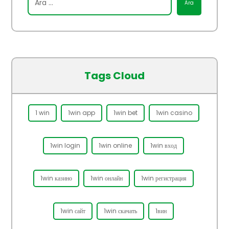
Tags Cloud
1 win
1win app
1win bet
1win casino
1win login
1win online
1win вход
1win казино
1win онлайн
1win регистрация
1win сайт
1win скачать
1вин