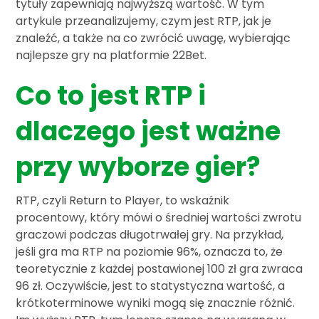
tytuły zapewniają najwyższą wartość. W tym
artykule przeanalizujemy, czym jest RTP, jak je
znaleźć, a także na co zwrócić uwagę, wybierając
najlepsze gry na platformie 22Bet.
Co to jest RTP i
dlaczego jest ważne
przy wyborze gier?
RTP, czyli Return to Player, to wskaźnik
procentowy, który mówi o średniej wartości zwrotu
graczowi podczas długotrwałej gry. Na przykład,
jeśli gra ma RTP na poziomie 96%, oznacza to, że
teoretycznie z każdej postawionej 100 zł gra zwraca
96 zł. Oczywiście, jest to statystyczna wartość, a
krótkoterminowe wyniki mogą się znacznie różnić.