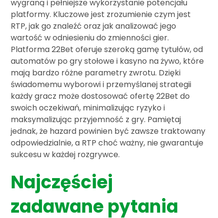
wygraną i pełniejsze wykorzystanie potencjału
platformy. Kluczowe jest zrozumienie czym jest
RTP, jak go znaleźć oraz jak analizować jego
wartość w odniesieniu do zmienności gier.
Platforma 22Bet oferuje szeroką gamę tytułów, od
automatów po gry stołowe i kasyno na żywo, które
mają bardzo różne parametry zwrotu. Dzięki
świadomemu wyborowi i przemyślanej strategii
każdy gracz może dostosować ofertę 22Bet do
swoich oczekiwań, minimalizując ryzyko i
maksymalizując przyjemność z gry. Pamiętaj
jednak, że hazard powinien być zawsze traktowany
odpowiedzialnie, a RTP choć ważny, nie gwarantuje
sukcesu w każdej rozgrywce.
Najczęściej
zadawane pytania