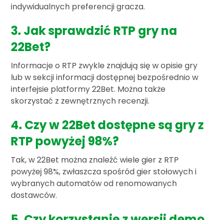
indywidualnych preferencji gracza.
3. Jak sprawdzić RTP gry na
22Bet?
Informacje o RTP zwykle znajdują się w opisie gry
lub w sekcji informacji dostępnej bezpośrednio w
interfejsie platformy 22Bet. Można także
skorzystać z zewnętrznych recenzji.
4. Czy w 22Bet dostępne są gry z
RTP powyżej 98%?
Tak, w 22Bet można znaleźć wiele gier z RTP
powyżej 98%, zwłaszcza spośród gier stołowych i
wybranych automatów od renomowanych
dostawców.
5. Czy korzystanie z wersji demo