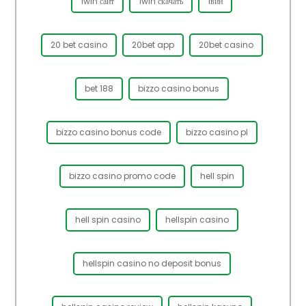
1win сайт
1win скачать
1вин
20 bet casino
20bet app
20bet casino
bet 188
bizzo casino bonus
bizzo casino bonus code
bizzo casino pl
bizzo casino promo code
hell spin
hell spin casino
hellspin casino
hellspin casino no deposit bonus