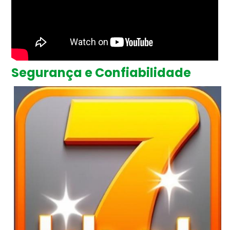
Segurança e Confiabilidade