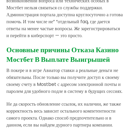
возникновении вопроса или технических особых в
Мостбет нельзя связаться со службы поддержки.
Администрация портала доступна круглосуточно а готова
помочь. И том числе не” “отдельный faq, где дается
ответы на менее частые вопросы. Же зарегистрироваться
и перейти в киберспорт — это просто.
Основные причины Отказа Казино
Мостбет В Выплате Выигрышей
В покере и в игре Авиатор ставки а реальные деньги не
обязательны. После только вы получите доступ к своему
своему счету в Mostbet с адресом электронной почты и
паролем для удобного подле в систему в будущих сессиях.
Не да скорость обновление ссылок, их наличии, же также
корректность весь зависит остального компетентности
самого проекта. Однако способ предпочтительно и в
данном, если вы найдем дурного партнера компании.