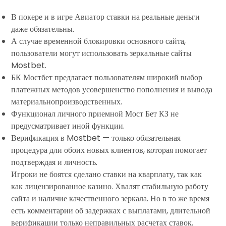
В покере и в игре Авиатор ставки на реальные деньги
даже обязательны.
А случае временной блокировки основного сайта,
пользователи могут использовать зеркальные сайты
Mostbet.
БК Мостбет предлагает пользователям широкий выбор
платежных методов усовершенство пополнения и вывода
материальнопроизводственных.
Функционал личного приемной Мост Бет КЗ не
предусматривает иной функции.
Верификация в Mostbet — только обязательная
процедура дли обоих новых клиентов, которая помогает
подтверждая и личность.
Игроки не боятся сделано ставки на кварплату, так как
как лицензированное казино. Хвалят стабильную работу
сайта и наличие качественного зеркала. Но в то же время
есть комментарии об задержках с выплатами, длительной
верификации только неправильных расчетах ставок.