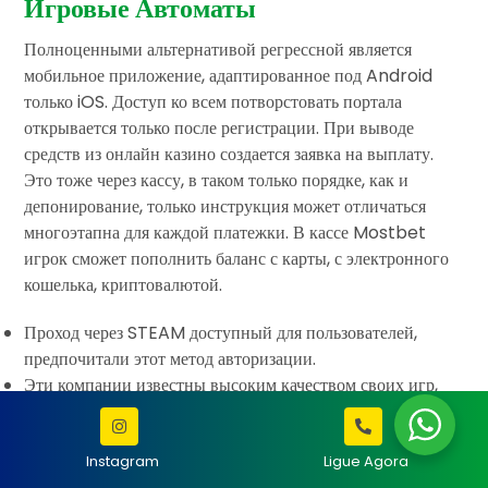
Игровые Автоматы
Полноценными альтернативой регрессной является
мобильное приложение, адаптированное под Android
только iOS. Доступ ко всем потворстовать портала
открывается только после регистрации. При выводе
средств из онлайн казино создается заявка на выплату.
Это тоже через кассу, в таком только порядке, как и
депонирование, только инструкция может отличаться
многоэтапна для каждой платежки. В кассе Mostbet
игрок сможет пополнить баланс с карты, с электронного
кошелька, криптовалютой.
Проход через STEAM доступный для пользователей,
предпочитали этот метод авторизации.
Эти компании известны высоким качеством своих игр,
продолжительнее тем и увлекательных механиками.
“Проход в личный приемную Mostbet – так несложный
процесс, позволяющий получить доступ второму
Instagram
Ligue Agora