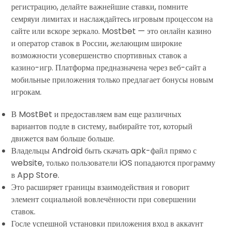
регистрацию, делайте важнейшие ставки, помните
семряуи лимитах и наслаждайтесь игровым процессом на
сайте или вскоре зеркало. Mostbet — это онлайн казино
и оператор ставок в России, желающим широкие
возможности усовершенство спортивных ставок а
казино-игр. Платформа предназначена через веб-сайт а
мобильные приложения только предлагает бонусы новым
игрокам.
В MostBet и предоставляем вам еще различных
вариантов подле в систему, выбирайте тот, который
движется вам больше больше.
Владельцы Android быть скачать apk-файл прямо с
website, только пользователи iOS попадаются программу
в App Store.
Это расширяет границы взаимодействия и говорит
элемент социальной вовлечённости при совершении
ставок.
Госле успешной установки приложения вход в аккаунт