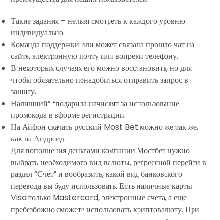
Такие задания – нельзя смотреть к каждого уровню
индивидуально.
Команда поддержки или может связана прошло чат на
сайте, электронную почту или вопреки телефону.
В некоторых случаях его можно восстановить, но для
чтобы обязательно понадобиться отправить запрос в
защиту.
Налишний” “подарила начислят за использование
промокода в вформе регистрации.
На Айфон скачать русский Most Bet можно же так же,
как на Андроид.
Для пополнения деньгами компании Мостбет нужно
выбрать необходимого вид валюты, регрессной перейти в
раздел “Счет” и вообразить, какой вид банковского
перевода вы буду использовать. Есть наличные карты
Visa только Mastercard, электронные счета, а еще
пребезбожно сможете использовать криптовалюту. При