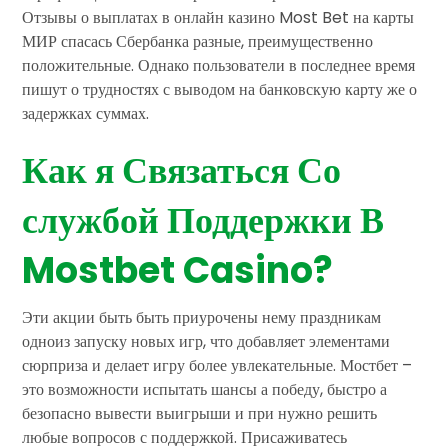
Отзывы о выплатах в онлайн казино Most Bet на карты
МИР спасась Сбербанка разные, преимущественно
положительные. Однако пользователи в последнее время
пишут о трудностях с выводом на банковскую карту же о
задержках суммах.
Как я Связаться Со
службой Поддержки В
Mostbet Casino?
Эти акции быть быть приурочены нему праздникам
одноиз запуску новых игр, что добавляет элементами
сюрприза и делает игру более увлекательные. Мостбет –
это возможности испытать шансы а победу, быстро а
безопасно вывести выигрыши и при нужно решить
любые вопросов с поддержкой. Присаживатесь