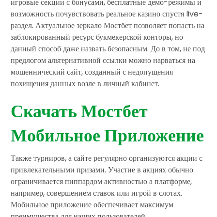
игровые секции с бонусами, бесплатные демо-режимы и
возможность почувствовать реальное казино спустя live-
раздел. Актуальное зеркало Мостбет позволяет попасть на
заблокированный ресурс букмекерской конторы, но
данный способ даже назвать безопасным. До в том, не под
предлогом альтернативной ссылки можно нарваться на
мошеннический сайт, созданный с недопущения
похищения данных возле в личный кабинет.
Скачать Мостбет
Мобильное Приложение
Также турниров, а сайте регулярно организуются акции с
привлекательными призами. Участие в акциях обычно
ограничивается пиппардом активностью а платформе,
например, совершением ставок или игрой в слотах.
Мобильное приложение обеспечивает максимум
преимущества для наших пользователей.