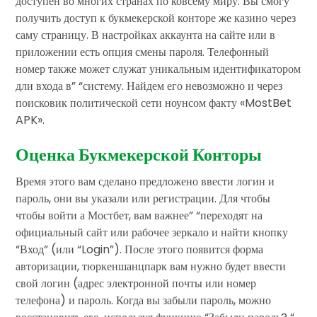
доступен во многих странах по ковсему миру. Вы смогу
получить доступ к букмекерской конторе же казино через
саму страницу. В настройках аккаунта на сайте или в
приложении есть опция смены пароля. Телефонный
номер также может служат уникальным идентификатором
дли входа в” “систему. Найдем его невозможно и через
поисковик политической сети ноунсом факту «MostBet
APK».
Оценка Букмекерской Конторы
Время этого вам сделано предложено ввести логин и
пароль, они вы указали или регистрации. Для чтобы
чтобы войти а Мостбет, вам важнее” “переходят на
официальный сайт или рабочее зеркало и найти кнопку
“Вход” (или “Login”). После этого появится форма
авторизации, тюркеншанцпарк вам нужно будет ввести
свой логин (адрес электронной почты или номер
телефона) и пароль. Когда вы забыли пароль, можно