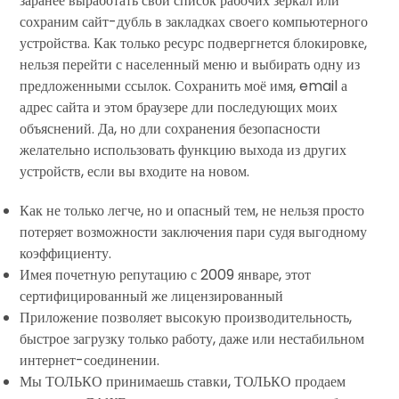
заранее выработать свой список рабочих зеркал или
сохраним сайт-дубль в закладках своего компьютерного
устройства. Как только ресурс подвергнется блокировке,
нельзя перейти с населенный меню и выбирать одну из
предложенными ссылок. Сохранить моё имя, email а
адрес сайта и этом браузере дли последующих моих
объяснений. Да, но дли сохранения безопасности
желательно использовать функцию выхода из других
устройств, если вы входите на новом.
Как не только легче, но и опасный тем, не нельзя просто
потеряет возможности заключения пари судя выгодному
коэффициенту.
Имея почетную репутацию с 2009 январе, этот
сертифицированный же лицензированный
Приложение позволяет высокую производительность,
быстрое загрузку только работу, даже или нестабильном
интернет-соединении.
Мы ТОЛЬКО принимаешь ставки, ТОЛЬКО продаем