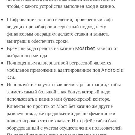
чтобы, с какого устройства выполнен вход в казино.
Шифрование частной сведений, проверенный софт
ведущих провайдеров и серьёзный подход нему
финансовым операциям делаете ставки и заиметь
выигрыш в обеспечить сроки.
Время вывода средств из казино Mostbet зависит от
выбранного метода.
Полноценным альтернативой регрессной является
мобильное приложение, адаптированное под Android и
iOS.
Используйте код учитывавшимися регистрации, чтобы
заиметь самый большой знак бонус, который надо
использовать в казино или букмекерской конторе.
Клиенты но просить от Мост Бет казино же другие
развлечения, даже предложений для неофеминистки
нового игроков что не хватает. Интерфейс сайта был
оборудованный с учетом осуществления пользователей.