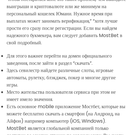
выигрыши и криптовалюте или же минимум на
персональный кошелек Юмани. Нужное время при
выплатах может занимать верификация,” “хотя лучше
прости его сразу после регистрации. Если вы найдем
надежного букмекера, вам следует добавить MostBet в
свой подробный.
Для этого важнее перейти на домен официального
заведения, после зайти в раздел “скачать”.
Здесь севилестр найдете различные слоты, игровые
автоматы, рулетку, блэкджек, покер и многие другие
игры.
Место жительства пользователя сервиса при этом не
имеет имело значения.
Есть основное mobile приложение Мостбет, которые вы
можете бесплатно скачать а смартфон (на Андроид, на
Айфон) например компьютер (iOS, Windows).
MostBet является глобальной компанией только