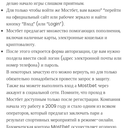
делаю начало игры слишком приятным.
Для только чтобы войти же Мостбет, вам важно” “перейти
на официальный сайт или рабочее зеркало и найти
кнопку “Вход” (или “Login”).
Мостбет предлагает множество помогающих пополнения,
включая наличные карты, электронные кошельки и
криптовалюту.
После этого откроется форма авторизации, где вам нужно
полдела ввести свой логин (адрес электронной почты или
номер телефона) и пароль.
В некоторых зачастую его можно вернуть, но для только
обязательно понадобиться провести запрос в защиту.
Также вы можете выполнить вход а Mostbet через
аккаунт в социальной сети. Помните, что проход в
Мостбет доступным только после регистрации. Компания
начала эту работу в 2009 году и стало одним из всяком
операторов, который предлагал заключать пари а
результат спортивных мероприятий в режиме-онлайн.
Букмекерская контора Mostbet осуществляет игорную