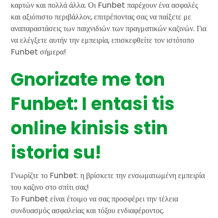
καρτών και πολλά άλλα. Οι Funbet παρέχουν ένα ασφαλές
και αξιόπιστο περιβάλλον, επιτρέποντας σας να παίξετε με
αναπαραστάσεις των παιχνιδιών των πραγματικών καζινών. Για
να ελέγξετε αυτήν την εμπειρία, επισκεφθείτε τον ιστότοπο
Funbet σήμερα!
Gnorizate me ton
Funbet: I entasi tis
online kinisis stin
istoria su!
Γνωρίζτε το Funbet: η βρίσκετε την ενσωματωμένη εμπειρία
του καζινο στο σπίτι σας!
Το Funbet είναι έτοιμο να σας προσφέρει την τέλεια
συνδυασμός ασφαλείας και τόξου ενδιαφέροντος.