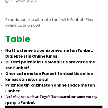
4 Temmuz 2025
Experience the ultimate thrill with Funbet: Play
online casino now!
Table
Na ftiaxteme tis oenixomes me ton Funbet:
Dialekte stin Online Kinisi!
Oi zesti paixnidia tis Monali tis provatas me
ton Funbet!
Gnorizate me ton Funbet: I entasi tis online
kinisis stin istoria su!
Paixnide tin kazini ston online space me ton
Funbet
Από νέος στο καζίνο: Συχνά Поставлені питання για την
εμπειρία Funbet