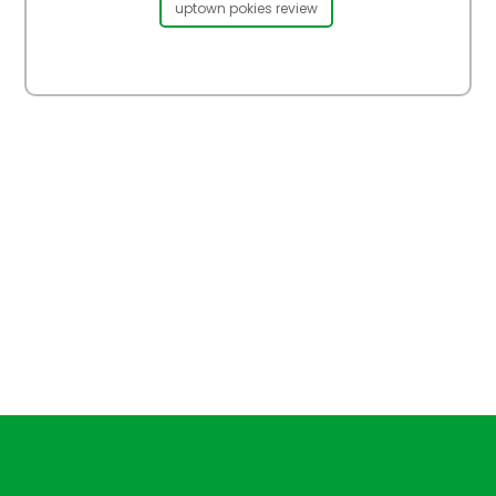
uptown pokies review