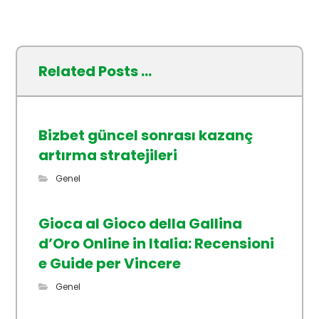
Related Posts ...
Bizbet güncel sonrası kazanç
artırma stratejileri
Genel
Gioca al Gioco della Gallina
d’Oro Online in Italia: Recensioni
e Guide per Vincere
Genel