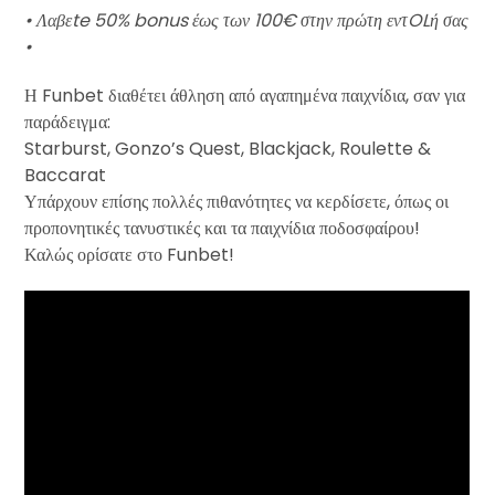
• Λαβεte 50% bonus έως των 100€ στην πρώτη εντOLή σας
•
Η Funbet διαθέτει άθληση από αγαπημένα παιχνίδια, σαν για
παράδειγμα:
Starburst, Gonzo’s Quest, Blackjack, Roulette &
Baccarat
Υπάρχουν επίσης πολλές πιθανότητες να κερδίσετε, όπως οι
προπονητικές τανυστικές και τα παιχνίδια ποδοσφαίρου!
Καλώς ορίσατε στο Funbet!