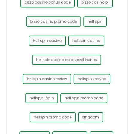
bizzo casino bonus code
bizzo casino pl
bizzo casino promo code
hell spin
hell spin casino
hellspin casino
hellspin casino no deposit bonus
hellspin casino review
hellspin kasyno
hellspin login
hell spin promo code
hellspin promo code
kingdom