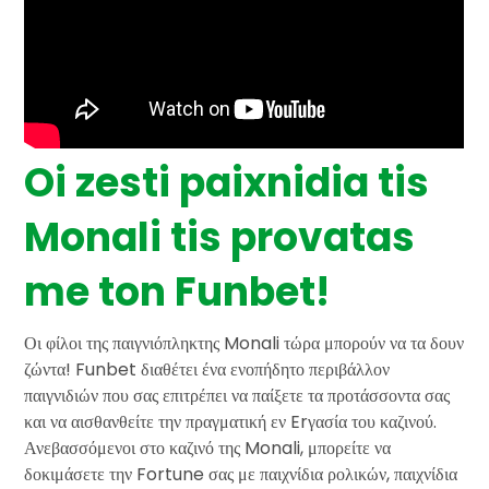
Oi zesti paixnidia tis
Monali tis provatas
me ton Funbet!
Οι φίλοι της παιγνιόπληκτης Monali τώρα μπορούν να τα δουν
ζώντα! Funbet διαθέτει ένα ενοπήδητο περιβάλλον
παιγνιδιών που σας επιτρέπει να παίξετε τα πρоτάσσοντα σας
και να αισθανθείτε την πραγματική εν Erγασία του καζινού.
Ανεβασσόμενοι στο καζινό της Monali, μπορείτε να
δοκιμάσετε την Fortune σας με παιχνίδια ρολικών, παιχνίδια