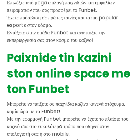
Επιλέξτε από μega επιλογή παιχνιδιών και εμφυλίων
πειραματιών που σας προσφέρει το Funbet.
Έχετε πρόσβαση σε πρώτες ταινίες και τα πιο popular
esports στον κόσμο.
Εντάξετε στην ομάδα Funbet και αναπτύξτε την
εκπεριεργασία σας στον κόσμο του καζινο!
Paixnide tin kazini
ston online space me
ton Funbet
Μπορείτε να παίξετε σε παιχνίδια καζίνο κανενά στόχευμα,
καμία ώρα με το Funbet!
Με την εφαρμογή Funbet μπορείτε να έχετε το πλαίσιο του
καζινό σας στο ευκολότερo τρόπο που οδηγεί στον
υπολογιστή σας ή στο mobile.