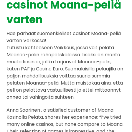
casinot Moana-peliä
varten
Hae parhaat suomenkieliset casinot Moana-peliä
varten Verkossa!
Tutustu kohteeseen Veikkaus, jossa voit pelata
Moanaa-pelin rahapeliskäleissä. Lisäksi on monta
muuta kasinoa, jotka tarjoavat Moanaa-pelin,
kuten PAF ja Casino Euro. Suomalaisilla pelaajilla on
paljon mahdollisuuksia voittaa suuria summia
pelaten Moanaa-peliä. Mutta muistakaa aina, että
peli on pelattava vastuullisesti ja ettei mittaannyt
onnea tai vahingoita suhteen.
Anna Saarinen , a satisfied customer of Moana
Kasinolla Pelata, shares her experience: “I’ve tried
many online casinos, but none compare to Moana.
Their selection of games is impressive, and the