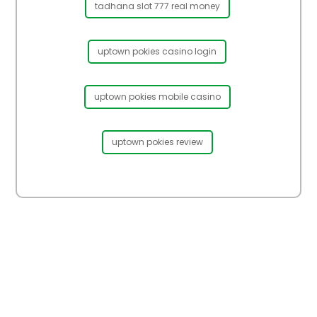
tadhana slot 777 real money
uptown pokies casino login
uptown pokies mobile casino
uptown pokies review