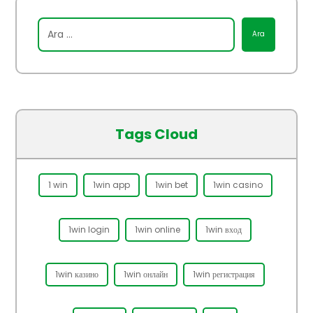
Tags Cloud
1 win
1win app
1win bet
1win casino
1win login
1win online
1win вход
1win казино
1win онлайн
1win регистрация