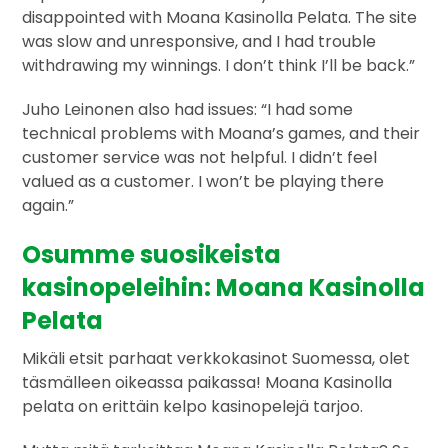
disappointed with Moana Kasinolla Pelata. The site
was slow and unresponsive, and I had trouble
withdrawing my winnings. I don’t think I’ll be back.”
Juho Leinonen also had issues: “I had some
technical problems with Moana’s games, and their
customer service was not helpful. I didn’t feel
valued as a customer. I won’t be playing there
again.”
Osumme suosikeista
kasinopeleihin: Moana Kasinolla
Pelata
Mikäli etsit parhaat verkkokasinot Suomessa, olet
täsmälleen oikeassa paikassa! Moana Kasinolla
pelata on erittäin kelpo kasinopelejä tarjoo.