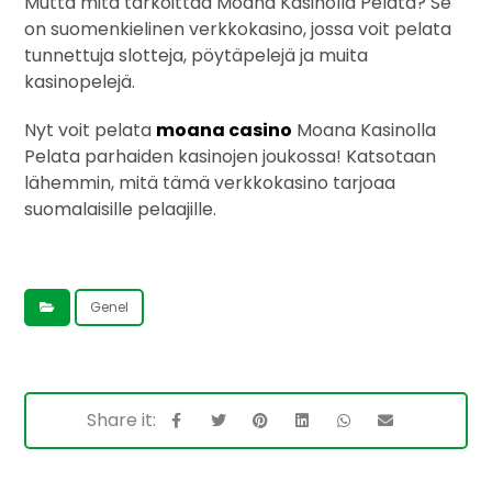
Mutta mitä tarkoittaa Moana Kasinolla Pelata? Se
on suomenkielinen verkkokasino, jossa voit pelata
tunnettuja slotteja, pöytäpelejä ja muita
kasinopelejä.
Nyt voit pelata
moana casino
Moana Kasinolla
Pelata parhaiden kasinojen joukossa! Katsotaan
lähemmin, mitä tämä verkkokasino tarjoaa
suomalaisille pelaajille.
Genel