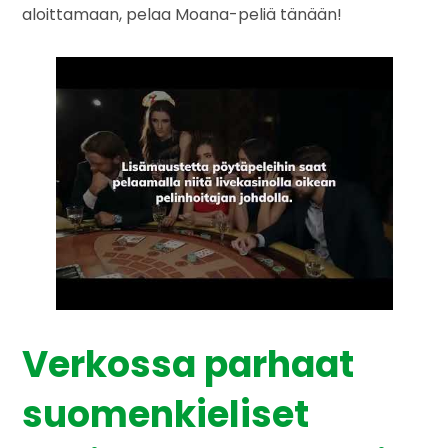
aloittamaan, pelaa Moana-peliä tänään!
Verkossa parhaat
suomenkieliset