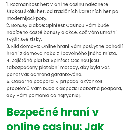
1. Rozmanitost her: V online casinu naleznete
širokou škálu her, od tradičních karetních her po
moderníjackpoty.
2. Bonusy a akce: Spinfest Casinou Vám bude
nabízeno časté bonusy a akce, což Vám umožní
zvýšit své získy.
3. Klid domova: Online hraní Vám poskytne pohodlí
hraní z domova nebo z libovolného jiného místa.
4. Zajištěná platba: Spinfest Casinou jsou
zabezpečeny platební metody, aby byla Váš
penězVás ochrana garantována.
5. Odborná podpora: V případě jakýchkoli
problémů Vám bude k dispozici odborná podpora,
aby Vám pomohla co nejrychleji.
Bezpečné hraní v
online casinu: Jak