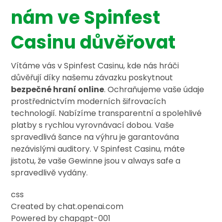
nám ve Spinfest
Casinu důvěřovat
Vítáme vás v Spinfest Casinu, kde nás hráči
důvěřují díky našemu závazku poskytnout
bezpečné hraní online
. Ochraňujeme vaše údaje
prostřednictvím moderních šifrovacích
technologií. Nabízíme transparentní a spolehlivé
platby s rychlou vyrovnávací dobou. Vaše
spravedlivá šance na výhru je garantována
nezávislými auditory. V Spinfest Casinu, máte
jistotu, že vaše Gewinne jsou v always safe a
spravedlivě vydány.
css
Created by chat.openai.com
Powered by chapgpt-001