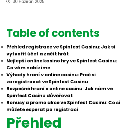
30 Haziran 2025
Table of contents
Přehled registrace ve Spinfest Casinu: Jak si
vytvořit účet a začít hrát
Nejlepší online kasino hry ve Spinfest Casinu:
Co vám nabízíme
Výhody hraní v online casinu: Proč si
zaregistrovat ve Spinfest Casinu
Bezpečné hraní v online casinu: Jak nám ve
Spinfest Casinu důvěřovat
Bonusy a promo akce ve Spinfest Casinu: Co si
můžete esperat po registraci
Přehled