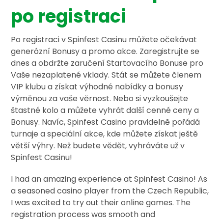
po registraci
Po registraci v Spinfest Casinu můžete očekávat
generózní Bonusy a promo akce. Zaregistrujte se
dnes a obdržte zaručení Startovacího Bonuse pro
Vaše nezaplatené vklady. Stát se můžete členem
VIP klubu a získat výhodné nabídky a bonusy
výměnou za vaše věrnost. Nebo si vyzkoušejte
štastné kolo a můžete vyhrát další cenné ceny a
Bonusy. Navíc, Spinfest Casino pravidelně pořádá
turnaje a speciální akce, kde můžete získat ještě
větší výhry. Než budete vědět, vyhráváte už v
Spinfest Casinu!
I had an amazing experience at Spinfest Casino! As
a seasoned casino player from the Czech Republic,
I was excited to try out their online games. The
registration process was smooth and