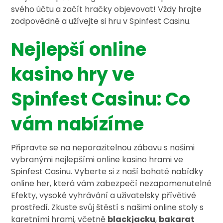
svého účtu a začít hračky objevovat! Vždy hrajte
zodpovědně a užívejte si hru v Spinfest Casinu.
Nejlepší online
kasino hry ve
Spinfest Casinu: Co
vám nabízíme
Připravte se na neporazitelnou zábavu s našimi
vybranými nejlepšími online kasino hrami ve
Spinfest Casinu. Vyberte si z naší bohaté nabídky
online her, která vám zabezpečí nezapomenutelné
Efekty, vysoké vyhrávání a uživatelsky přívětivé
prostředí. Zkuste svůj štěstí s našimi online stoly s
karetními hrami, včetně
blackjacku
,
bakarat