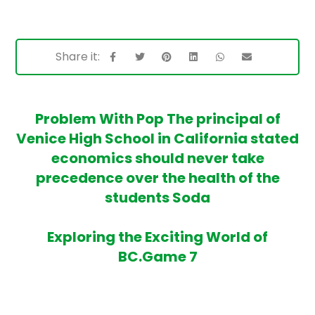
Problem With Pop The principal of
Venice High School in California stated
economics should never take
precedence over the health of the
students Soda
Exploring the Exciting World of
BC.Game 7