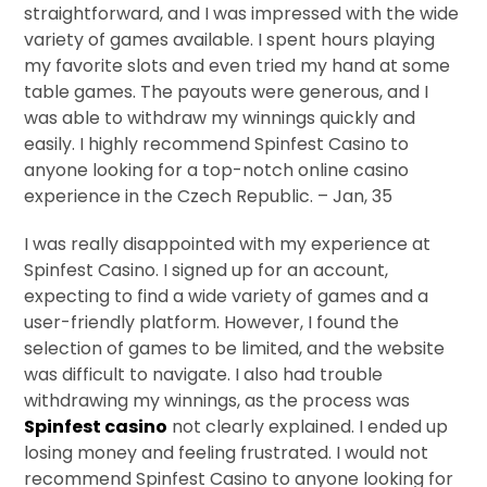
straightforward, and I was impressed with the wide
variety of games available. I spent hours playing
my favorite slots and even tried my hand at some
table games. The payouts were generous, and I
was able to withdraw my winnings quickly and
easily. I highly recommend Spinfest Casino to
anyone looking for a top-notch online casino
experience in the Czech Republic. – Jan, 35
I was really disappointed with my experience at
Spinfest Casino. I signed up for an account,
expecting to find a wide variety of games and a
user-friendly platform. However, I found the
selection of games to be limited, and the website
was difficult to navigate. I also had trouble
withdrawing my winnings, as the process was
Spinfest casino
not clearly explained. I ended up
losing money and feeling frustrated. I would not
recommend Spinfest Casino to anyone looking for