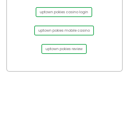
uptown pokies casino login
uptown pokies mobile casino
uptown pokies review