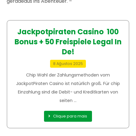
geradeaus ins Abenteuer. –
Jackpotpiraten Casino ‍️ 100
Bonus + 50 Freispiele Legal In
De!
8 Ağustos 2025
Chip Wahl der Zahlungsmethoden vom
JackpotPiraten Casino ist natürlich groß. Für chip
Einzahlung sind die Debit- und Kreditkarten von
seiten ...
Clique para mais