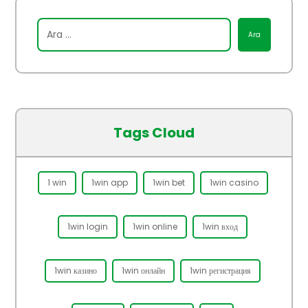
Tags Cloud
1 win
1win app
1win bet
1win casino
1win login
1win online
1win вход
1win казино
1win онлайн
1win регистрация