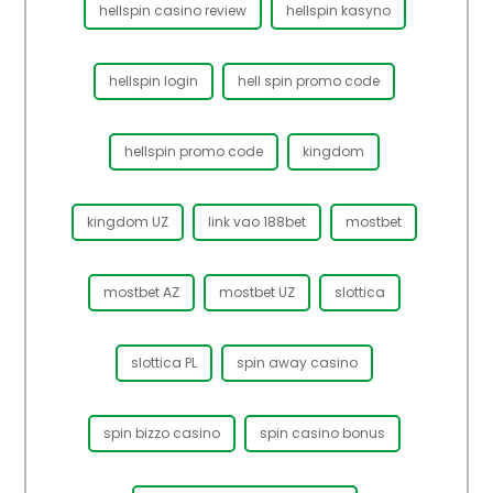
hellspin casino review
hellspin kasyno
hellspin login
hell spin promo code
hellspin promo code
kingdom
kingdom UZ
link vao 188bet
mostbet
mostbet AZ
mostbet UZ
slottica
slottica PL
spin away casino
spin bizzo casino
spin casino bonus