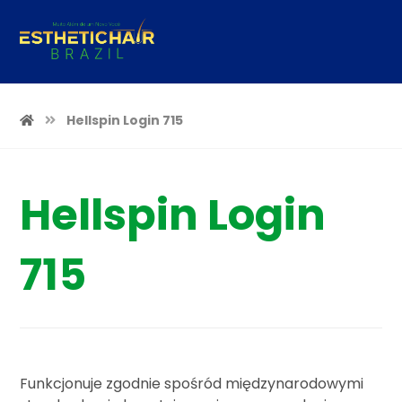
Hellspin Login 715
Hellspin Login
715
Funkcjonuje zgodnie spośród międzynarodowymi