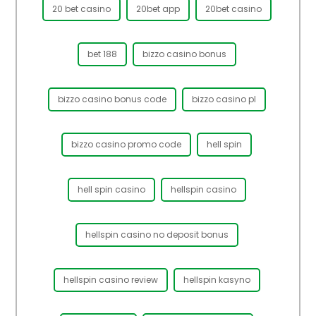
20 bet casino
20bet app
20bet casino
bet 188
bizzo casino bonus
bizzo casino bonus code
bizzo casino pl
bizzo casino promo code
hell spin
hell spin casino
hellspin casino
hellspin casino no deposit bonus
hellspin casino review
hellspin kasyno