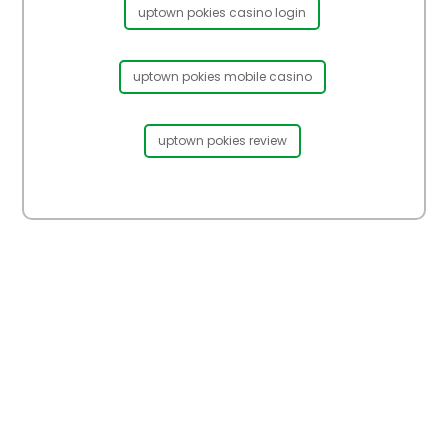
uptown pokies casino login
uptown pokies mobile casino
uptown pokies review