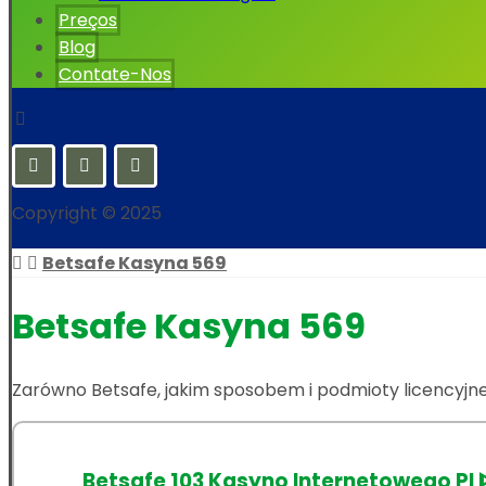
Preços
Blog
Contate-Nos
Copyright © 2025
Betsafe Kasyna 569
Betsafe Kasyna 569
Zarówno Betsafe, jakim sposobem i podmioty licencyjne
Betsafe 103 Kasyno Internetowego Pl 