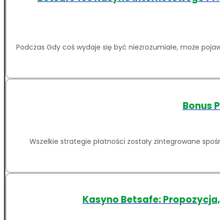
Podczas Gdy coś wydaje się być niezrozumiałe, może pojawi
Bonus P
Wszelkie strategie płatności zostały zintegrowane sp
Kasyno Betsafe: Propozycja