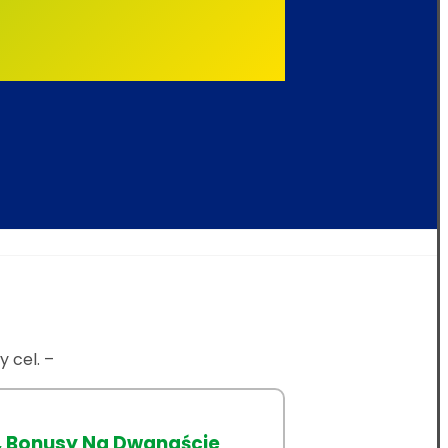
 cel. –
y, Bonusy Na Dwanaście