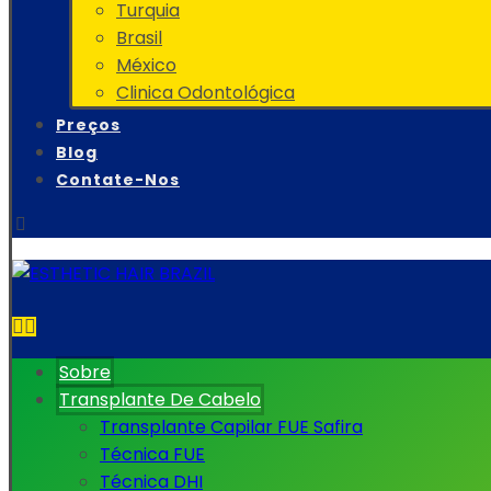
Turquia
Brasil
México
Clinica Odontológica
Preços
Blog
Contate-Nos
Sobre
Transplante De Cabelo
Transplante Capilar FUE Safira
Técnica FUE
Técnica DHI