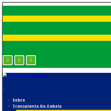
Sobre
Transplante De Cabelo