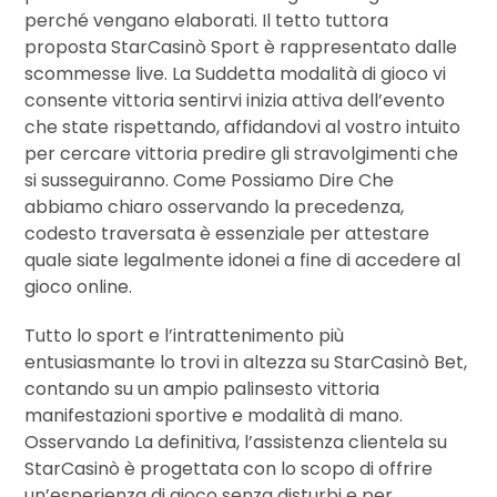
perché vengano elaborati. Il tetto tuttora
proposta StarCasinò Sport è rappresentato dalle
scommesse live. La Suddetta modalità di gioco vi
consente vittoria sentirvi inizia attiva dell’evento
che state rispettando, affidandovi al vostro intuito
per cercare vittoria predire gli stravolgimenti che
si susseguiranno. Come Possiamo Dire Che
abbiamo chiaro osservando la precedenza,
codesto traversata è essenziale per attestare
quale siate legalmente idonei a fine di accedere al
gioco online.
Tutto lo sport e l’intrattenimento più
entusiasmante lo trovi in altezza su StarCasinò Bet,
contando su un ampio palinsesto vittoria
manifestazioni sportive e modalità di mano.
Osservando La definitiva, l’assistenza clientela su
StarCasinò è progettata con lo scopo di offrire
un’esperienza di gioco senza disturbi e per