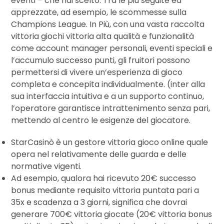
eventi – che hai scelto. Tra le più seguite ed
apprezzate, ad esempio, le scommesse sulla
Champions League. In Più, con una vasta raccolta
vittoria giochi vittoria alta qualità e funzionalità
come account manager personali, eventi speciali e
l’accumulo successo punti, gli fruitori possono
permettersi di vivere un’esperienza di gioco
completa e concepita individualmente. (inter alla
sua interfaccia intuitiva e a un supporto continuo,
l’operatore garantisce intrattenimento senza pari,
mettendo al centro le esigenze del giocatore.
StarCasinò è un gestore vittoria gioco online quale
opera nel relativamente delle guarda e delle
normative vigenti.
Ad esempio, qualora hai ricevuto 20€ successo
bonus mediante requisito vittoria puntata pari a
35x e scadenza a 3 giorni, significa che dovrai
generare 700€ vittoria giocate (20€ vittoria bonus