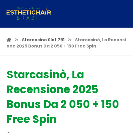
Starcasino Slot 791
Starcasinò, La Recensi
one 2025 Bonus Da 2 050 + 150 Free Spin
Starcasinò, La
Recensione 2025
Bonus Da 2 050 + 150
Free Spin