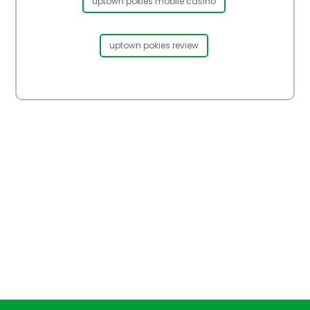
uptown pokies mobile casino
uptown pokies review