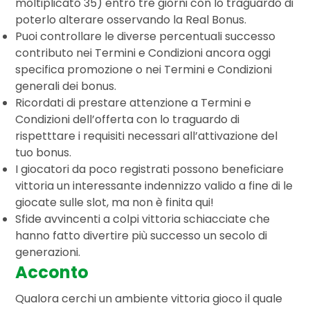
moltiplicato 35) entro tre giorni con lo traguardo di
poterlo alterare osservando la Real Bonus.
Puoi controllare le diverse percentuali successo
contributo nei Termini e Condizioni ancora oggi
specifica promozione o nei Termini e Condizioni
generali dei bonus.
Ricordati di prestare attenzione a Termini e
Condizioni dell’offerta con lo traguardo di
rispetttare i requisiti necessari all’attivazione del
tuo bonus.
I giocatori da poco registrati possono beneficiare
vittoria un interessante indennizzo valido a fine di le
giocate sulle slot, ma non è finita qui!
Sfide avvincenti a colpi vittoria schiacciate che
hanno fatto divertire più successo un secolo di
generazioni.
Acconto
Qualora cerchi un ambiente vittoria gioco il quale