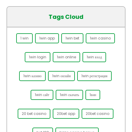
Tags Cloud
1 win
1win app
1win bet
1win casino
1win login
1win online
1win вход
1win казино
1win онлайн
1win регистрация
1win сайт
1win скачать
1вин
20 bet casino
20bet app
20bet casino