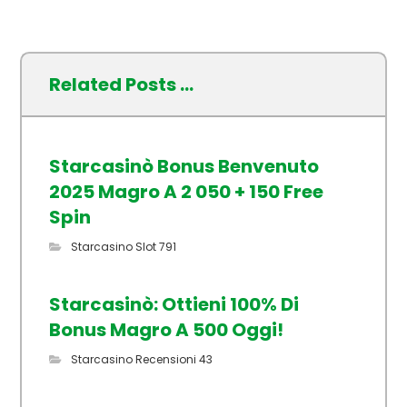
Related Posts ...
Starcasinò Bonus Benvenuto
2025 Magro A 2 050 + 150 Free
Spin
Starcasino Slot 791
Starcasinò: Ottieni 100% Di
Bonus Magro A 500 Oggi!
Starcasino Recensioni 43