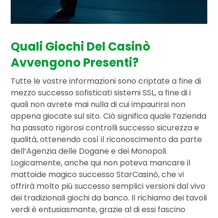
Quali Giochi Del Casinò
Avvengono Presenti?
Tutte le vostre informazioni sono criptate a fine di
mezzo successo sofisticati sistemi SSL, a fine di i
quali non avrete mai nulla di cui impaurirsi non
appena giocate sul sito. Ciò significa quale l’azienda
ha passato rigorosi controlli successo sicurezza e
qualità, ottenendo così il riconoscimento da parte
dell’Agenzia delle Dogane e dei Monopoli.
Logicamente, anche qui non poteva mancare il
mattoide magico successo StarCasinò, che vi
offrirà molto più successo semplici versioni dal vivo
dei tradizionali giochi da banco. Il richiamo dei tavoli
verdi è entusiasmante, grazie al di essi fascino