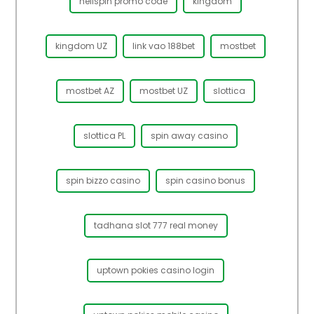
hellspin promo code
kingdom
kingdom UZ
link vao 188bet
mostbet
mostbet AZ
mostbet UZ
slottica
slottica PL
spin away casino
spin bizzo casino
spin casino bonus
tadhana slot 777 real money
uptown pokies casino login