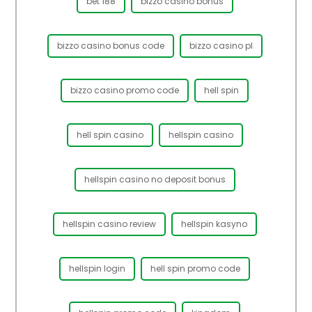
bet 188
bizzo casino bonus
bizzo casino bonus code
bizzo casino pl
bizzo casino promo code
hell spin
hell spin casino
hellspin casino
hellspin casino no deposit bonus
hellspin casino review
hellspin kasyno
hellspin login
hell spin promo code