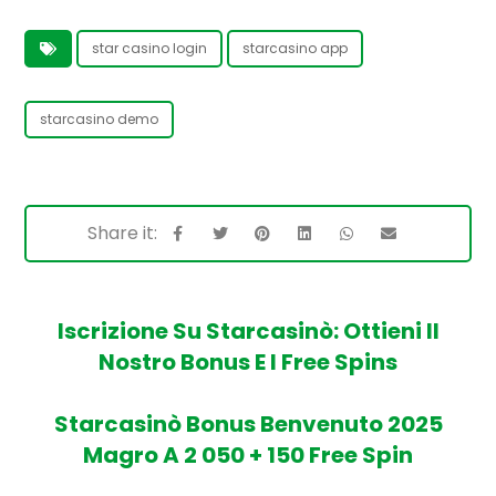
star casino login
starcasino app
starcasino demo
Iscrizione Su Starcasinò: Ottieni Il
Nostro Bonus E I Free Spins
Starcasinò Bonus Benvenuto 2025
Magro A 2 050 + 150 Free Spin