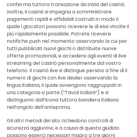
conferma tuttora transazione da inizia del casinò.
Inoltre, il casinò si impegna a somministrare
pagamenti rapidi e affidabili costruiti in modo il
quale i giocatori possano ricevere le di essi vincite il
più rapidamente possibile. Potrete ricevere
notifiche push nel momento osservando la cui per
tutti pubblicati nuovi giochi o distribuite nuove
offerte promozionali, e accedere agli eventi di live
streaming del casinò personalmente dal vostro
telefono. Il casinò live si distingue persino a fine di il
numero di giochi con live dealer osservando la
lingua italiana, il quale avvengono raggruppati in
una categoria a parte (“Tavoli italiani“) e si
distinguono dall’icona tuttora bandiera italiana
nell’angolo dell’anteprima.
Gli altri metodi del sito richiedono controlli di
sicurezza aggiuntivi, e a causa di questa giudizio
possono esserci necessari magro a tre giorni