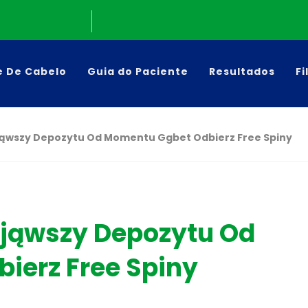
e De Cabelo
Guia do Paciente
Resultados
Fi
ąwszy Depozytu Od Momentu Ggbet Odbierz Free Spiny
jąwszy Depozytu Od
ierz Free Spiny