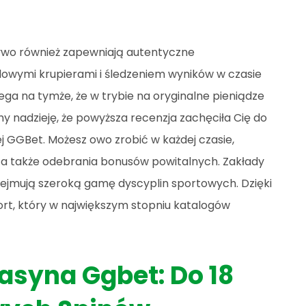
 żywo również zapewniają autentyczne
owymi krupierami i śledzeniem wyników w czasie
ga na tymże, że w trybie na oryginalne pieniądze
 nadzieję, że powyższa recenzja zachęciła Cię do
 GGBet. Możesz owo zrobić w każdej czasie,
 a także odebrania bonusów powitalnych. Zakłady
ejmują szeroką gamę dyscyplin sportowych. Dzięki
rt, który w największym stopniu katalogów
asyna Ggbet: Do 18