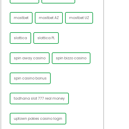
mostbet
mostbet AZ
mostbet UZ
slottica
slottica PL
spin away casino
spin bizzo casino
spin casino bonus
tadhana slot 777 real money
uptown pokies casino login