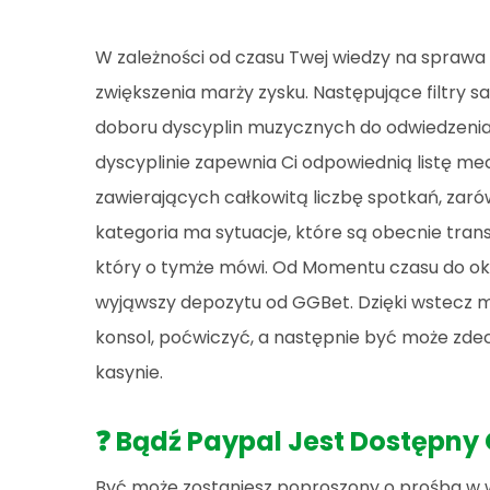
W zależności od czasu Twej wiedzy na sprawa
zwiększenia marży zysku. Następujące filtry
doboru dyscyplin muzycznych do odwiedzenia 
dyscyplinie zapewnia Ci odpowiednią listę m
zawierających całkowitą liczbę spotkań, zarów
kategoria ma sytuacje, które są obecnie tra
który o tymże mówi. Od Momentu czasu do okr
wyjąwszy depozytu od GGBet. Dzięki wstecz 
konsol, poćwiczyć, a następnie być może zd
kasynie.
❓ Bądź Paypal Jest Dostępny
Być może zostaniesz poproszony o prośba w