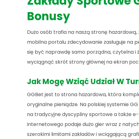
Zakłady Sportowe G
Bonusy
Dużo osób trafia na naszą stronę hazardową,
mobilna portalu zdecydowanie zasługuje na pe
się być naprawdę samo porządna, czytelna i
wyciągnąć skrót strony głównej na ekran po
Jak Mogę Wziąć Udział W Tur
GGBet jest to strona hazardowa, która komp
oryginalne pieniądze. Na polskiej systemie 
na tradycyjne dyscypliny sportowe a także e-s
internetowego podaje dużo gier wraz z naty
szerokimi limitami zakładów i wciągającą gr