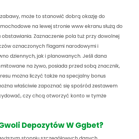
 zabawy, może to stanowić dobrą okazję do
 samochodowe na lewej stronie www ekranu służą do
obstawiania. Zaznaczenie pola tuż przy dowolnej
eczów oznaczonych flagami narodowymi i
no dziennych, jak i planowanych. Jeśli dana
nsmitowane na żywo, posiada przed sobą znacznik,
esu można liczyć także na specjalny bonus
można właściwie zapoznać się spośród zestawem
ecydować, czy chcą otworzyć konto w tymże
 Gwoli Depozytów W Ggbet?
 wyższym stopniu szczegółowych danych