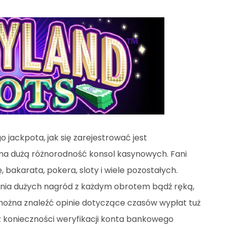
 jackpota, jak się zarejestrować jest
e ma dużą różnorodność konsol kasynowych. Fani
 bakarata, pokera, sloty i wiele pozostałych.
grania dużych nagród z każdym obrotem bądź ręką,
żna znaleźć opinie dotyczące czasów wypłat tuż
z konieczności weryfikacji konta bankowego