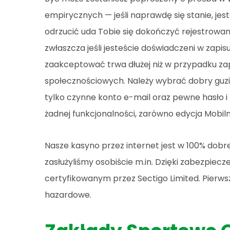
empirycznych — jeśli naprawdę się stanie, je
odrzucić uda Tobie się dokończyć rejestrowania
zwłaszcza jeśli jesteście doświadczeni w zapi
zaakceptować trwa dłużej niż w przypadku zap
społecznościowych. Należy wybrać dobry guzi
tylko czynne konto e-mail oraz pewne hasło i
żadnej funkcjonalności, zarówno edycja Mobilne
Nasze kasyno przez internet jest w 100% dobre,
zasłużyliśmy osobiście m.in. Dzięki zabezpiec
certyfikowanym przez Sectigo Limited. Pierwsz
hazardowe.