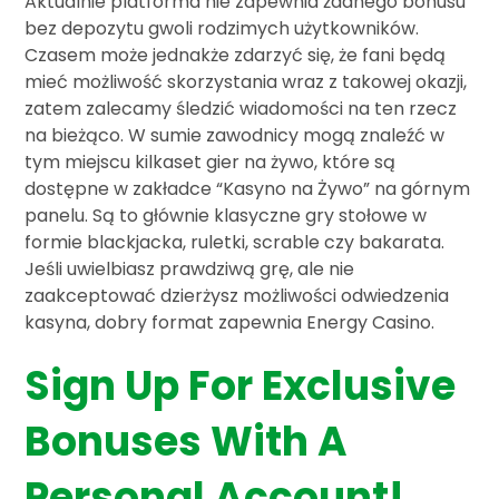
Aktualnie platforma nie zapewnia żadnego bonusu
bez depozytu gwoli rodzimych użytkowników.
Czasem może jednakże zdarzyć się, że fani będą
mieć możliwość skorzystania wraz z takowej okazji,
zatem zalecamy śledzić wiadomości na ten rzecz
na bieżąco. W sumie zawodnicy mogą znaleźć w
tym miejscu kilkaset gier na żywo, które są
dostępne w zakładce “Kasyno na Żywo” na górnym
panelu. Są to głównie klasyczne gry stołowe w
formie blackjacka, ruletki, scrable czy bakarata.
Jeśli uwielbiasz prawdziwą grę, ale nie
zaakceptować dzierżysz możliwości odwiedzenia
kasyna, dobry format zapewnia Energy Casino.
Sign Up For Exclusive
Bonuses With A
Personal Account!