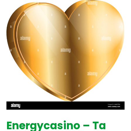
Energycasino – Ta