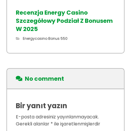
Recenzja Energy Casino
Szczegółowy Podział Z Bonusem
W 2025
Energycasino Bonus 550
No comment
Bir yanıt yazın
E-posta adresiniz yayınlanmayacak.
Gerekli alanlar
*
ile işaretlenmişlerdir