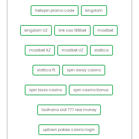
hellspin promo code
kingdom
kingdom UZ
link vao 188bet
mostbet
mostbet AZ
mostbet UZ
slottica
slottica PL
spin away casino
spin bizzo casino
spin casino bonus
tadhana slot 777 real money
uptown pokies casino login