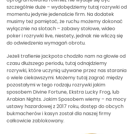
szczególnie duże – wydobędziemy tutaj rozrywki od
momentu jedynie jedenaście firm. Na dodatek
musimy też pamiętać, że ruchu możemy dokonać
wyłącznie na slotach – zabawy stołowe, wideo
poker i rozrywki live, niestety, jednak nie wliczą się
do odwiedzenia wymagań obrotu.
Jeżeli trafienie jackpota chodziło nam na głowie od
czasu dłuższego periodu, tutaj odnajdziemy
rozrywki, które uczynią używane przez nas starania
o wiele ciekawszymi. Możemy tutaj zagrać między
pozostałymi w tego rodzaju rozrywki jakim
sposobem Divine Fortune, Ekstra Lucky Frog, lub
Arabian Nights. Jakim Sposobem wiemy – na mocy
ustawy hazardowej z 2017 roku, dostęp do obcych
bukmacherów i kasyn został dla naszej firmy
całkowicie zablokowany.