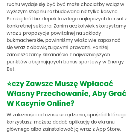
ruchu wydaje się być być może chociażby wciąż w
wyższym stopniu rozbudowana niż tylko kasyno.
Poniżej krótkie zlepek każdego najlepszych konsol z
konkretnej sektora. Zanim aczkolwiek skorzystamy
wraz z propozycje powitalnej na zakłady
bukmacherskie, powinniśmy właściwie zapoznać
się wraz z obowiązującymi prawami. Poniżej
zamieszczamy kilkanaście z najważniejszych
punktów obejmujących bonus sportowy w Energy
Bet.
⭐czy Zawsze Muszę Wpłacać
Własny Przechowanie, Aby Grać
W Kasynie Online?
W zależności od czasu urządzenia, spośród którego
korzystasz, możesz dodać aplikację do ekranu
głównego albo zainstalować ją wraz z App Store.