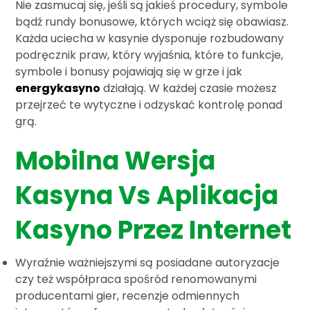
Nie zasmucaj się, jeśli są jakieś procedury, symbole
bądź rundy bonusowe, których wciąż się obawiasz.
Każda uciecha w kasynie dysponuje rozbudowany
podręcznik praw, który wyjaśnia, które to funkcje,
symbole i bonusy pojawiają się w grze i jak
energykasyno
działają. W każdej czasie możesz
przejrzeć te wytyczne i odzyskać kontrolę ponad
grą.
Mobilna Wersja
Kasyna Vs Aplikacja
Kasyno Przez Internet
Wyraźnie ważniejszymi są posiadane autoryzacje
czy też współpraca spośród renomowanymi
producentami gier, recenzje odmiennych