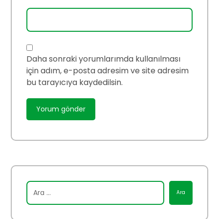
Daha sonraki yorumlarımda kullanılması
için adım, e-posta adresim ve site adresim
bu tarayıcıya kaydedilsin.