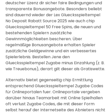
deutscher Lizenz dir sicher faire Bedingungen und
transparente Bonusangebote. Besonders beliebt
sind dauernd wieder der Lex Gluecksspieltempel
No Deposit Rabatt Source 2025 wie auch chip
Gluecksspieltempel 50 Free Spins, die neuen und
bestehenden Spielern zusätzliche
Gewinnmöglichkeiten bescheren. Über
regelmäßige Bonusangebote erhalten Spieler
zusätzliche Geldgewinne und ein verbessertes
Spielerlebnis. Bestellen Jene den
Gluecksspieltempel Zugabe minus Einzahlung (z. B.
wie Treuebonus), derart gilt dieser als Gratiswette.
Alternativ bietet gegenseitig chip Ermittlung
entsprechend Gluecksspieltempel Zugabe Codes
für Onlineportalen fuer. Onlineportale vergeben
darüber hinaus Teamarbeit mit Online Spielhallen
oft verlust Zugabe Codes, die mit dieser Form
selbst herauf der Internetseite des Abnieters nicht