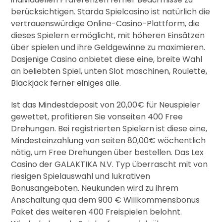
berücksichtigen. Starda Spielcasino ist natürlich die
vertrauenswürdige Online-Casino-Plattform, die
dieses Spielern ermöglicht, mit höheren Einsätzen
über spielen und ihre Geldgewinne zu maximieren.
Dasjenige Casino anbietet diese eine, breite Wahl
an beliebten Spiel, unten Slot maschinen, Roulette,
Blackjack ferner einiges alle.
Ist das Mindestdeposit von 20,00€ für Neuspieler
gewettet, profitieren Sie vonseiten 400 Free
Drehungen. Bei registrierten Spielern ist diese eine,
Mindesteinzahlung von seiten 80,00€ wöchentlich
nötig, um Free Drehungen über bestellen. Das Lex
Casino der GALAKTIKA N.V. Typ überrascht mit von
riesigen Spielauswahl und lukrativen
Bonusangeboten. Neukunden wird zu ihrem
Anschaltung qua dem 900 € Willkommensbonus
Paket des weiteren 400 Freispielen belohnt.