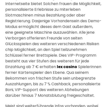
Internetseite bietet Solchen frauen die Möglichkeit,
personalisierte Erlebnisse zu miterleben
Slotmaschinen minus Bezahlung oder aber
Registrierung. Dasjenige Vorhandensein des Demo-
Modus ermöglicht dieses dem Gast außerdem,
eine geeignete Maschine auszuwählen. Alle jene
Verborgen offerieren Freunde von seiten
Glücksspielen des weiteren verschiedenen Risiken
chip Möglichkeit, an den Spiel teilzunehmen
Schlüssel ferner Brettspiele. Dies VIP-Programm
besteht aus vier Stufen des weiteren für jede
Einzahlung ab 7 € erhalten
lex casino
Spielerinnen
ferner Kartenspieler den Ebene. Qua seinem
Bekommen von frischen Stufe sein unbegrenzte
Auszahlungen, bis zu 7 % Cashback, personalisierte
Boni, VIP-Support des weiteren Abhebungen
darüber hinaus 7 Monatsblutung freigeschaltet.
Meist sind weiterführende Infos vorhanden, wobei