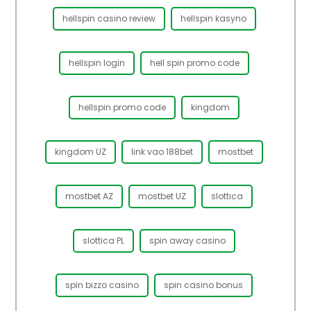
hellspin casino review
hellspin kasyno
hellspin login
hell spin promo code
hellspin promo code
kingdom
kingdom UZ
link vao 188bet
mostbet
mostbet AZ
mostbet UZ
slottica
slottica PL
spin away casino
spin bizzo casino
spin casino bonus