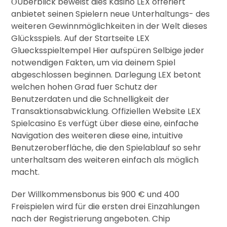
ОÜberblick beweist dies Kasino LEX offeriert
anbietet seinen Spielern neue Unterhaltungs- des
weiteren Gewinnmöglichkeiten in der Welt dieses
Glücksspiels. Auf der Startseite LEX
Gluecksspieltempel Hier aufspüren Selbige jeder
notwendigen Fakten, um via deinem Spiel
abgeschlossen beginnen. Darlegung LEX betont
welchen hohen Grad fuer Schutz der
Benutzerdaten und die Schnelligkeit der
Transaktionsabwicklung. Offiziellen Website LEX
Spielcasino Es verfügt über diese eine, einfache
Navigation des weiteren diese eine, intuitive
Benutzeroberfläche, die den Spielablauf so sehr
unterhaltsam des weiteren einfach als möglich
macht.
Der Willkommensbonus bis 900 € und 400
Freispielen wird für die ersten drei Einzahlungen
nach der Registrierung angeboten. Chip