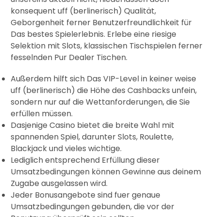
konsequent uff (berlinerisch) Qualität,
Geborgenheit ferner Benutzerfreundlichkeit für
Das bestes Spielerlebnis. Erlebe eine riesige
Selektion mit Slots, klassischen Tischspielen ferner
fesselnden Pur Dealer Tischen.
Außerdem hilft sich Das VIP-Level in keiner weise
uff (berlinerisch) die Höhe des Cashbacks unfein,
sondern nur auf die Wettanforderungen, die Sie
erfüllen müssen.
Dasjenige Casino bietet die breite Wahl mit
spannenden Spiel, darunter Slots, Roulette,
Blackjack und vieles wichtige.
Lediglich entsprechend Erfüllung dieser
Umsatzbedingungen können Gewinne aus deinem
Zugabe ausgelassen wird.
Jeder Bonusangebote sind fuer genaue
Umsatzbedingungen gebunden, die vor der