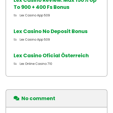
To 900 + 400 Fs Bonus
Lex Casino App 509
Lex Casino No Deposit Bonus
Lex Casino App 509
Lex Casino Oficial Österreich
Lex Online Casino 710
No comment