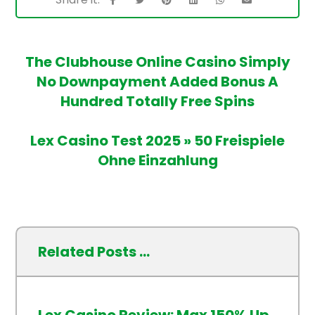
The Clubhouse Online Casino Simply
No Downpayment Added Bonus A
Hundred Totally Free Spins
Lex Casino Test 2025 » 50 Freispiele
Ohne Einzahlung
Related Posts ...
Lex Casino Review: Max 150% Up