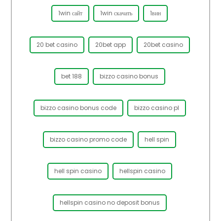
1win сайт
1win скачать
1вин
20 bet casino
20bet app
20bet casino
bet 188
bizzo casino bonus
bizzo casino bonus code
bizzo casino pl
bizzo casino promo code
hell spin
hell spin casino
hellspin casino
hellspin casino no deposit bonus