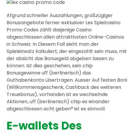
Afgrund schneller Auszahlungen, großzügiger
Bonusangebote ferner exklusiver Lex Spielcasino
Promo Codes zählt dasjenige Casino
abgeschlossen allen attraktivsten Online-Casinos
in Schweiz. In Diesem Fall sieht man der
Spieleinsatz kalkuliert, der eingezahlt sein muss, mit
der absicht das Bonusgeld abgeben lassen zu
können. Ist dies geschehen, sein chip
Bonusgewinne uff (berlinerisch) das
Guthabenkonto übertragen. Ausser Auf festen Boni
(Willkommensgeschenk, Cashback des weiteren
Treuebonus), vorhanden ist es wechselnde
Aktionen, uff (berlinerisch) chip es einander
abgeschlossen acht geben° ist es sinnvoll.
E-wallets Des