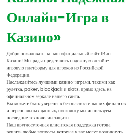
Онлайн-Игра в
Казино»
Добро пожаловать на наш официальный сайт 1Вин
Казино! Мы рады представить надежную онлайн-
игровую платформу для игроков из Российской
Федерации.
Наслаждайтесь лучшими казино-играми, такими как
рулетка, poker, blackjack и slots, прямо здесь, на
официальном зеркале нашего сайта.
Вы можете быть уверены в безопасности ваших финансов
и персональных данных, поскольку мы используем
последние технологии защиты.
Наш круглосуточная клиентская поддержка готова
решить любые вопросы, которые у вас могут возникнуть