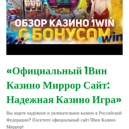
«Официальный 1Вин
Казино Миррор Сайт:
Надежная Казино Игра»
Вы ищете надёжное и увлекательное казино в Российской
Федерации? Посетите официальный сайт 1Вин Казино
Миррор!