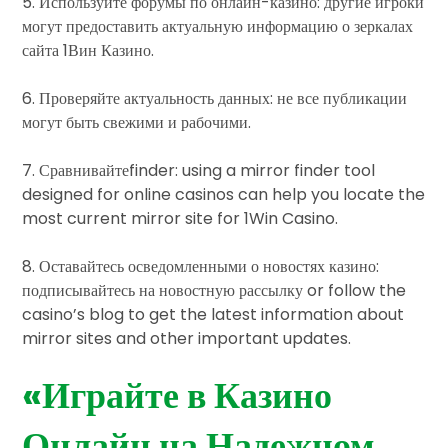
5. Используйте форумы по онлайн-казино: другие игроки
могут предоставить актуальную информацию о зеркалах
сайта 1Вин Казино.
6. Проверяйте актуальность данных: не все публикации
могут быть свежими и рабочими.
7. Сравнивайтеfinder: using a mirror finder tool
designed for online casinos can help you locate the
most current mirror site for 1Win Casino.
8. Оставайтесь осведомленными о новостях казино:
подписывайтесь на новостную рассылку or follow the
casino’s blog to get the latest information about
mirror sites and other important updates.
«Играйте в Казино
Онлайн на Надежном