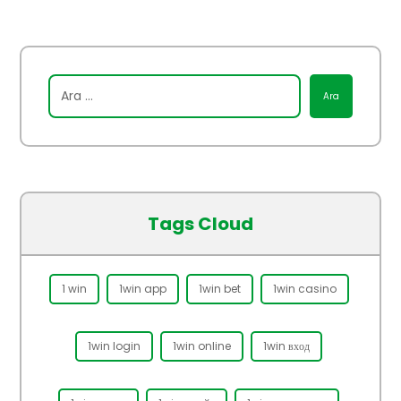
Tags Cloud
1 win
1win app
1win bet
1win casino
1win login
1win online
1win вход