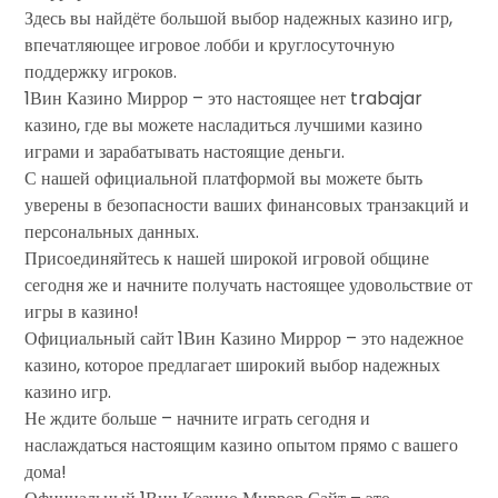
Здесь вы найдёте большой выбор надежных казино игр,
впечатляющее игровое лобби и круглосуточную
поддержку игроков.
1Вин Казино Миррор – это настоящее нет trabajar
казино, где вы можете насладиться лучшими казино
играми и зарабатывать настоящие деньги.
С нашей официальной платформой вы можете быть
уверены в безопасности ваших финансовых транзакций и
персональных данных.
Присоединяйтесь к нашей широкой игровой общине
сегодня же и начните получать настоящее удовольствие от
игры в казино!
Официальный сайт 1Вин Казино Миррор – это надежное
казино, которое предлагает широкий выбор надежных
казино игр.
Не ждите больше – начните играть сегодня и
наслаждаться настоящим казино опытом прямо с вашего
дома!