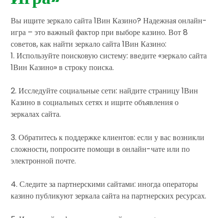
Вы ищите зеркало сайта 1Вин Казино? Надежная онлайн-
игра – это важный фактор при выборе казино. Вот 8
советов, как найти зеркало сайта 1Вин Казино:
1. Используйте поисковую систему: введите «зеркало сайта
1Вин Казино» в строку поиска.
2. Исследуйте социальные сети: найдите страницу 1Вин
Казино в социальных сетях и ищите объявления о
зеркалах сайта.
3. Обратитесь к поддержке клиентов: если у вас возникли
сложности, попросите помощи в онлайн-чате или по
электронной почте.
4. Следите за партнерскими сайтами: иногда операторы
казино публикуют зеркала сайта на партнерских ресурсах.