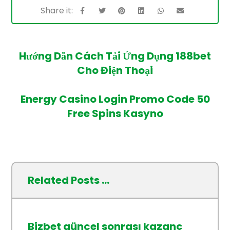
Hướng Dẫn Cách Tải Ứng Dụng 188bet
Cho Điện Thoại
Energy Casino Login Promo Code 50
Free Spins Kasyno
Related Posts ...
Bizbet güncel sonrası kazanç