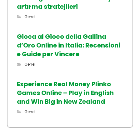
artırma stratejileri
Genel
Gioca al Gioco della Gallina
d’Oro Online in Italia: Recensioni
e Guide per Vincere
Genel
Experience Real Money Plinko
Games Online – Play in English
and Win Big in New Zealand
Genel