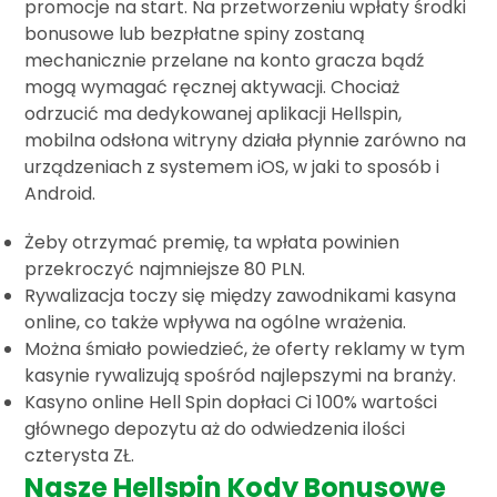
promocje na start. Na przetworzeniu wpłaty środki
bonusowe lub bezpłatne spiny zostaną
mechanicznie przelane na konto gracza bądź
mogą wymagać ręcznej aktywacji. Chociaż
odrzucić ma dedykowanej aplikacji Hellspin,
mobilna odsłona witryny działa płynnie zarówno na
urządzeniach z systemem iOS, w jaki to sposób i
Android.
Żeby otrzymać premię, ta wpłata powinien
przekroczyć najmniejsze 80 PLN.
Rywalizacja toczy się między zawodnikami kasyna
online, co także wpływa na ogólne wrażenia.
Można śmiało powiedzieć, że oferty reklamy w tym
kasynie rywalizują spośród najlepszymi na branży.
Kasyno online Hell Spin dopłaci Ci 100% wartości
głównego depozytu aż do odwiedzenia ilości
czterysta ZŁ.
Nasze Hellspin Kody Bonusowe