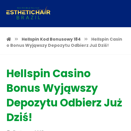
Hellspin Kod Bonusowy 184
Hellspin Casin
o Bonus Wyjąwszy Depozytu Odbierz Już Dziś!
Hellspin Casino
Bonus Wyjąwszy
Depozytu Odbierz Już
Dziś!