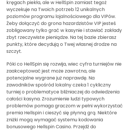
kręgach piekła, ale w HellSpin zamiast tegoż
wyczekuje na Twoich potrzeb 12 unikalnych
poziomów programu lojalnościowego dla VIPów.
Żeby dołączyć do grona hazardzistów VIP jesteś
zobligowany tylko grać w kasynie i stawiać zakłady
zbyt rzeczywiste pieniądze. Na tej bazie zbierasz
punkty, które decydują o Twej własnej drodze na
szczyt.
Póki co HellSpin się rozwija, wiec cyfra turniejów nie
zaakceptować jest może zawrotna, ale
potencjalne wygrane już naprawdę. Na
zawodników spośród lokalny czeka 1 cykliczny
turniej o problematyce bliźniaczej do odwiedzenia
całości kasyna. Zrozumienie ludzi typowych
problemów pomaga graczom w pełni wykorzystać
premia Hellspin i cieszyć się płynną grą. Niektóre
zniżki mogą wymagać systemu kodowania
bonusowego Hellspin Casino. Przejdź do