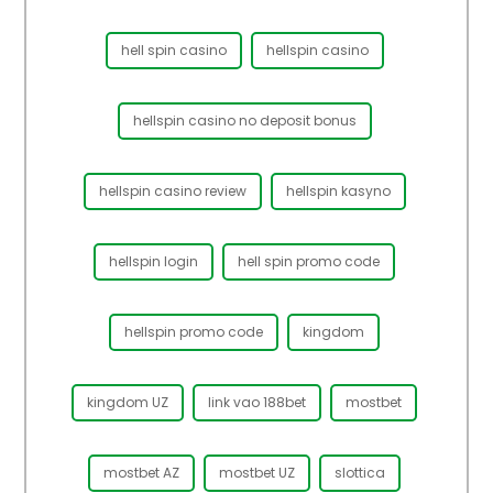
hell spin casino
hellspin casino
hellspin casino no deposit bonus
hellspin casino review
hellspin kasyno
hellspin login
hell spin promo code
hellspin promo code
kingdom
kingdom UZ
link vao 188bet
mostbet
mostbet AZ
mostbet UZ
slottica