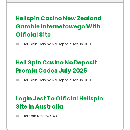
Hellspin Casino New Zealand
Gamble Internetowego With
Official Site
Hell Spin Casino No Deposit Bonus 800
Hell Spin Casino No Deposit
Premia Codes July 2025
Hell Spin Casino No Deposit Bonus 800
Login Jest To Official Hellspin
Site In Australia
Hellspin Review 943