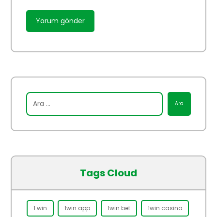
Tags Cloud
1 win
1win app
1win bet
1win casino