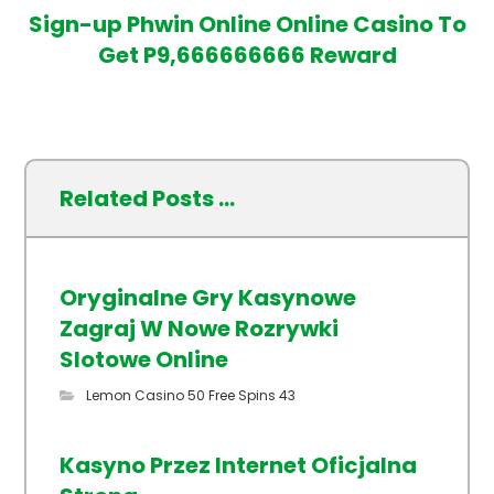
Sign-up Phwin Online Online Casino To
Get P9,666666666 Reward
Related Posts ...
Oryginalne Gry Kasynowe
Zagraj W Nowe Rozrywki
Slotowe Online
Lemon Casino 50 Free Spins 43
Kasyno Przez Internet Oficjalna