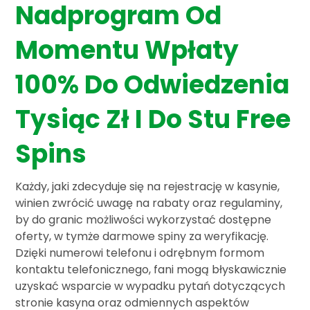
Nadprogram Od
Momentu Wpłaty
100% Do Odwiedzenia
Tysiąc Zł I Do Stu Free
Spins
Każdy, jaki zdecyduje się na rejestrację w kasynie,
winien zwrócić uwagę na rabaty oraz regulaminy,
by do granic możliwości wykorzystać dostępne
oferty, w tymże darmowe spiny za weryfikację.
Dzięki numerowi telefonu i odrębnym formom
kontaktu telefonicznego, fani mogą błyskawicznie
uzyskać wsparcie w wypadku pytań dotyczących
stronie kasyna oraz odmiennych aspektów