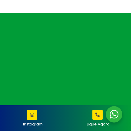
Mapa do site
Política de Privacidade
Copyright © 2022 - Esthetic Hair Brazil. Todos direitos
reservados.
Instagram
Ligue Agora