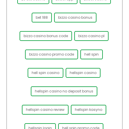
bet 188
bizzo casino bonus
bizzo casino bonus code
bizzo casino pl
bizzo casino promo code
hell spin
hell spin casino
hellspin casino
hellspin casino no deposit bonus
hellspin casino review
hellspin kasyno
hellspin login
hell spin promo code