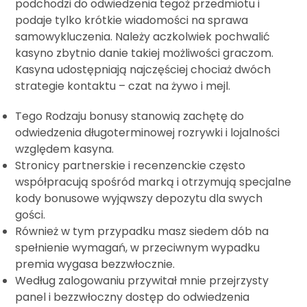
podchodzi do odwiedzenia tegoż przedmiotu i
podaje tylko krótkie wiadomości na sprawa
samowykluczenia. Należy aczkolwiek pochwalić
kasyno zbytnio danie takiej możliwości graczom.
Kasyna udostępniają najczęściej chociaż dwóch
strategie kontaktu – czat na żywo i mejl.
Tego Rodzaju bonusy stanowią zachętę do
odwiedzenia długoterminowej rozrywki i lojalności
względem kasyna.
Stronicy partnerskie i recenzenckie często
współpracują spośród marką i otrzymują specjalne
kody bonusowe wyjąwszy depozytu dla swych
gości.
Również w tym przypadku masz siedem dób na
spełnienie wymagań, w przeciwnym wypadku
premia wygasa bezzwłocznie.
Według zalogowaniu przywitał mnie przejrzysty
panel i bezzwłoczny dostęp do odwiedzenia