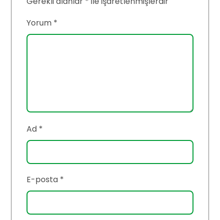
Gerekli alanlar
*
ile işaretlenmişlerdir
Yorum
*
Ad
*
E-posta
*