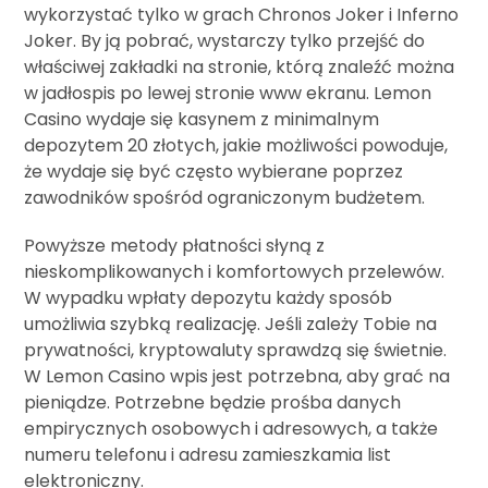
wykorzystać tylko w grach Chronos Joker i Inferno
Joker. By ją pobrać, wystarczy tylko przejść do
właściwej zakładki na stronie, którą znaleźć można
w jadłospis po lewej stronie www ekranu. Lemon
Casino wydaje się kasynem z minimalnym
depozytem 20 złotych, jakie możliwości powoduje,
że wydaje się być często wybierane poprzez
zawodników spośród ograniczonym budżetem.
Powyższe metody płatności słyną z
nieskomplikowanych i komfortowych przelewów.
W wypadku wpłaty depozytu każdy sposób
umożliwia szybką realizację. Jeśli zależy Tobie na
prywatności, kryptowaluty sprawdzą się świetnie.
W Lemon Casino wpis jest potrzebna, aby grać na
pieniądze. Potrzebne będzie prośba danych
empirycznych osobowych i adresowych, a także
numeru telefonu i adresu zamieszkamia list
elektroniczny.