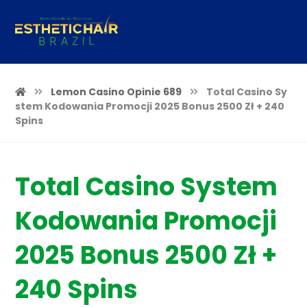
Lemon Casino Opinie 689
Total Casino Sy
stem Kodowania Promocji 2025 Bonus 2500 Zł + 240
Spins
Total Casino System
Kodowania Promocji
2025 Bonus 2500 Zł +
240 Spins