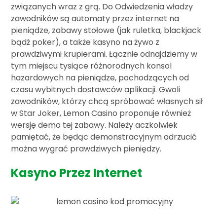
związanych wraz z grą. Do Odwiedzenia władzy
zawodników są automaty przez internet na
pieniądze, zabawy stołowe (jak ruletka, blackjack
bądź poker), a także kasyno na żywo z
prawdziwymi krupierami. Łącznie odnajdziemy w
tym miejscu tysiące różnorodnych konsol
hazardowych na pieniądze, pochodzących od
czasu wybitnych dostawców aplikacji. Gwoli
zawodników, którzy chcą spróbować własnych sił
w Star Joker, Lemon Casino proponuje również
wersję demo tej zabawy. Należy aczkolwiek
pamiętać, że będąc demonstracyjnym odrzucić
można wygrać prawdziwych pieniędzy.
Kasyno Przez Internet