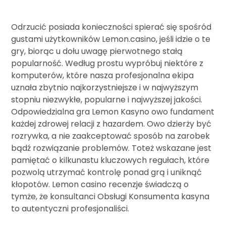
Odrzucić posiada konieczności spierać się spośród
gustami użytkowników Lemon.casino, jeśli idzie o te
gry, biorąc u dołu uwagę pierwotnego stałą
popularność. Według prostu wypróbuj niektóre z
komputerów, które nasza profesjonalna ekipa
uznała zbytnio najkorzystniejsze i w najwyższym
stopniu niezwykłe, popularne i najwyższej jakości.
Odpowiedzialna gra Lemon Kasyno owo fundament
każdej zdrowej relacji z hazardem. Owo dzierży być
rozrywka, a nie zaakceptować sposób na zarobek
bądź rozwiązanie problemów. Toteż wskazane jest
pamiętać o kilkunastu kluczowych regułach, które
pozwolą utrzymać kontrolę ponad grą i uniknąć
kłopotów. Lemon casino recenzje świadczą o
tymże, że konsultanci Obsługi Konsumenta kasyna
to autentyczni profesjonaliści.