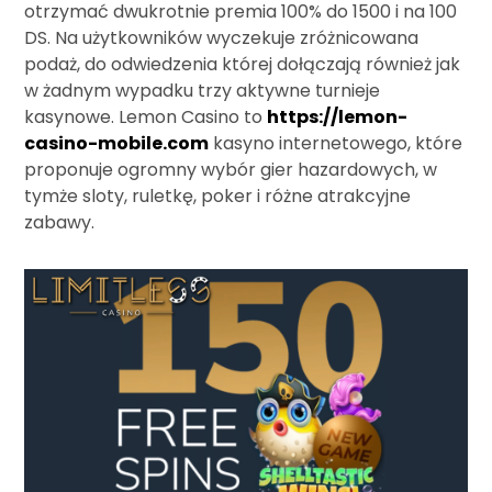
otrzymać dwukrotnie premia 100% do 1500 i na 100
DS. Na użytkowników wyczekuje zróżnicowana
podaż, do odwiedzenia której dołączają również jak
w żadnym wypadku trzy aktywne turnieje
kasynowe. Lemon Casino to
https://lemon-
casino-mobile.com
kasyno internetowego, które
proponuje ogromny wybór gier hazardowych, w
tymże sloty, ruletkę, poker i różne atrakcyjne
zabawy.