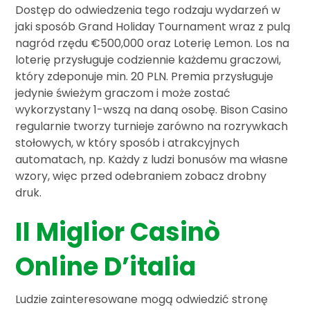
Dostęp do odwiedzenia tego rodzaju wydarzeń w
jaki sposób Grand Holiday Tournament wraz z pulą
nagród rzędu €500,000 oraz Loterię Lemon. Los na
loterię przysługuje codziennie każdemu graczowi,
który zdeponuje min. 20 PLN. Premia przysługuje
jedynie świeżym graczom i może zostać
wykorzystany 1-wszą na daną osobę. Bison Casino
regularnie tworzy turnieje zarówno na rozrywkach
stołowych, w który sposób i atrakcyjnych
automatach, np. Każdy z ludzi bonusów ma własne
wzory, więc przed odebraniem zobacz drobny
druk.
Il Miglior Casinò
Online D’italia
Ludzie zainteresowane mogą odwiedzić stronę