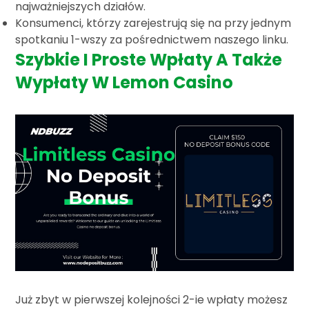
najważniejszych działów.
Konsumenci, którzy zarejestrują się na przy jednym
spotkaniu 1-wszy za pośrednictwem naszego linku.
Szybkie I Proste Wpłaty A Także
Wypłaty W Lemon Casino
Już zbyt w pierwszej kolejności 2-ie wpłaty możesz