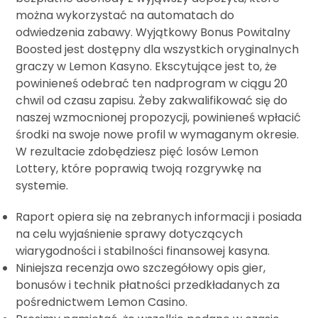
można wykorzystać na automatach do
odwiedzenia zabawy. Wyjątkowy Bonus Powitalny
Boosted jest dostępny dla wszystkich oryginalnych
graczy w Lemon Kasyno. Ekscytujące jest to, że
powinieneś odebrać ten nadprogram w ciągu 20
chwil od czasu zapisu. Żeby zakwalifikować się do
naszej wzmocnionej propozycji, powinieneś wpłacić
środki na swoje nowe profil w wymaganym okresie.
W rezultacie zdobędziesz pięć losów Lemon
Lottery, które poprawią twoją rozgrywkę na
systemie.
Raport opiera się na zebranych informacji i posiada
na celu wyjaśnienie sprawy dotyczących
wiarygodności i stabilności finansowej kasyna.
Niniejsza recenzja owo szczegółowy opis gier,
bonusów i technik płatności przedkładanych za
pośrednictwem Lemon Casino.