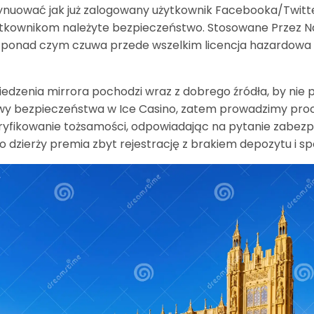
ntynuować jak już zalogowany użytkownik Facebooka/Twitt
użytkownikom należyte bezpieczeństwo. Stosowane Przez N
w, ponad czym czuwa przede wszelkim licencja hazardow
iedzenia mirrora pochodzi wraz z dobrego źródła, by nie p
y bezpieczeństwa w Ice Casino, zatem prowadzimy proce
yfikowanie tożsamości, odpowiadając na pytanie zabezpi
o dzierży premia zbyt rejestrację z brakiem depozytu i 