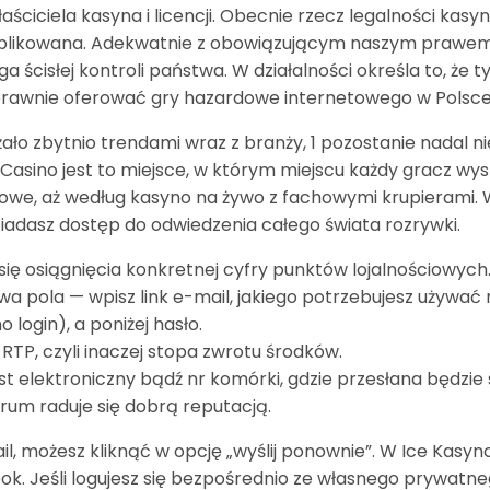
ciciela kasyna i licencji. Obecnie rzecz legalności kasy
komplikowana. Adekwatnie z obowiązującym naszym prawe
 ścisłej kontroli państwa. W działalności określa to, że t
rawnie oferować gry hazardowe internetowego w Polsce
ążało zbytnio trendami wraz z branży, 1 pozostanie nadal
Casino jest to miejsce, w którym miejscu każdy gracz wy
we, aż według kasyno na żywo z fachowymi krupierami. W
siadasz dostęp do odwiedzenia całego świata rozrywki.
 osiągnięcia konkretnej cyfry punktów lojalnościowych
a pola — wpisz link e-mail, jakiego potrzebujesz używa
 login), a poniżej hasło.
 RTP, czyli inaczej stopa zwrotu środków.
ist elektroniczny bądź nr komórki, gdzie przesłana będzi
orum raduje się dobrą reputacją.
ail, możesz kliknąć w opcję „wyślij ponownie”. W Ice Kasy
book. Jeśli logujesz się bezpośrednio ze własnego pryw