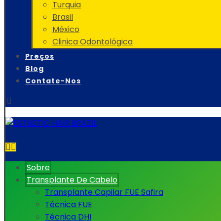
Turquia
Brasil
México
Clinica Odontológica
Preços
Blog
Contate-Nos
Sobre
Transplante De Cabelo
Transplante Capilar FUE Safira
Técnica FUE
Técnica DHI