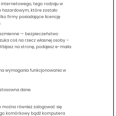
n internetowego, tego rodzaju w
m hazardowym, które zostało
ylko firmy posiadające licencję
.
 niezmienne — bezpieczeństwo
szuka coś na rzecz własnej osoby –
bijasz na stronę, podajesz e-maila
.
ć na wymagania funkcjonowania w
e stosowna dane.
no można również zalogować się
atnego komórkowy bądź komputera