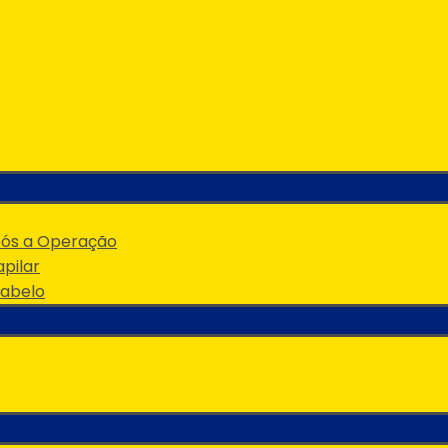
pós a Operação
pilar
Cabelo