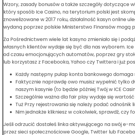
Wzory, zasady bonusów a także szczegóły dotyczące właś
który sposób Ice Casino, na terytorium polski jest s
znowelizowane w 2017 roku, działalność kasyn online ulega
wydaną poprzez polskie Ministerstwo Finansów mogą p
Za Pośrednictwem wiele lat kasyno zmieniało się i pod
własnych klientów wydaje się być dla nas wyborem. Ice 
od czasu emocjonujących automatów, poprzez gry stoło
lub korzystasz z Facebooka, Yahoo czy Twittera i już po
Każdy następny pułap konta bankowego domaga się
Faktycznie naprawdę owo musisz wypełnić tylko dw
naszym kasynie (to będzie później Twój w ICE Casino
Szczególnie ważna dla fair play wydaje się wartość
Tuż Przy rejestrowania się należy podać odnośnik l
Nim jednakże klikniesz w cokolwiek, sprawdź, czy f
Jeśli odrzucić dostałeś linka aktywującego na swój e-m
przez sieci społecznościowe Google, Twitter lub Face