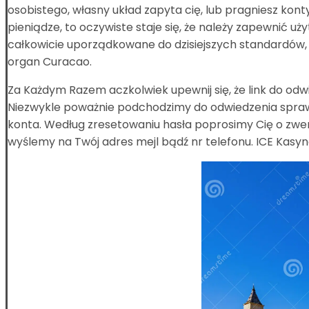
osobistego, własny układ zapyta cię, lub pragniesz ko
pieniądze, to oczywiste staje się, że należy zapewnić 
całkowicie uporządkowane do dzisiejszych standardó
organ Curacao.
Za Każdym Razem aczkolwiek upewnij się, że link do odw
Niezwykle poważnie podchodzimy do odwiedzenia spraw
konta. Według zresetowaniu hasła poprosimy Cię o zwer
wyślemy na Twój adres mejl bądź nr telefonu. ICE Kasyn