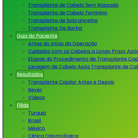
Transplante de Cabelo Sem Raspado
Transplante de Cabelo Feminino
Transplante de Sobrancelha
Transplante De Barba
Guia do Paciente
Antes do Início da Operação
Cuidados com os Cabelos a Longo Prazo Apó
Etapas do Procedimento de Transplante Capi
Lavagem de Cabelo Após Transplante de Ca
Resultados
Transplante Capilar Antes e Depois
Rever
Vídeos
Filiais
Turquia
Brasil
México
Clinica Odontológica