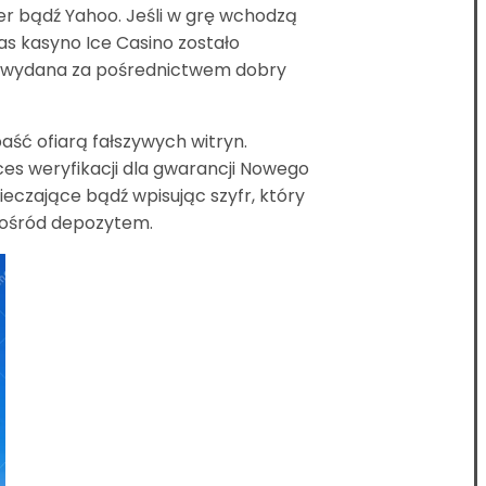
er bądź Yahoo. Jeśli w grę wchodzą
as kasyno Ice Casino zostało
a wydana za pośrednictwem dobry
aść ofiarą fałszywych witryn.
s weryfikacji dla gwarancji Nowego
eczające bądź wpisując szyfr, który
spośród depozytem.