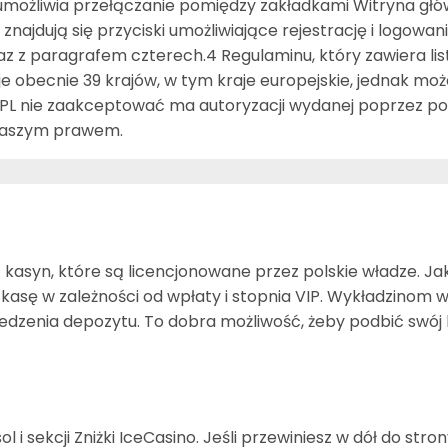
umożliwia przełączanie pomiędzy zakładkami Witryna główn
ajdują się przyciski umożliwiające rejestrację i logowani
az z paragrafem czterech.4 Regulaminu, który zawiera lis
 obecnie 39 krajów, w tym kraje europejskie, jednak mo
L nie zaakceptować ma autoryzacji wydanej poprzez pols
 naszym prawem.
z kasyn, które są licencjonowane przez polskie władze. J
ę w zależności od wpłaty i stopnia VIP. Wykładzinom wy
dzenia depozytu. To dobra możliwość, żeby podbić swój b
ol i sekcji Zniżki IceCasino. Jeśli przewiniesz w dół do st