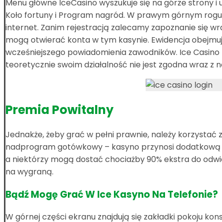
Menu główne IceCasino wyszukuje się na górze strony i 
Koło fortuny i Program nagród. W prawym górnym rogu zn
internet. Zanim rejestracją zalecamy zapoznanie się wr
mogą otwierać konta w tym kasynie. Ewidencja obejmuje
wcześniejszego powiadomienia zawodników. Ice Casino P
teoretycznie swoim działalność nie jest zgodna wraz z
Premia Powitalny
Jednakże, żeby grać w pełni prawnie, należy korzystać 
nadprogram gotówkowy – kasyno przynosi dodatkową kas
a niektórzy mogą dostać chociażby 90% ekstra do odwie
na wygraną.
Bądź Mogę Grać W Ice Kasyno Na Telefonie?
W górnej części ekranu znajdują się zakładki pokoju kons