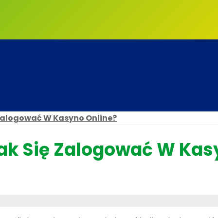
 Zalogować W Kasyno Online?
Jak Się Zalogować W Kas