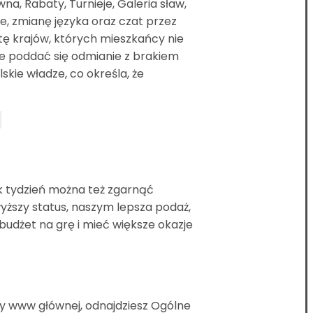
a, Rabaty, Turnieje, Galeria sław,
e, zmianę języka oraz czat przez
tę krajów, których mieszkańcy nie
że poddać się odmianie z brakiem
kie władze, co określa, że
ak tydzień można też zgarnąć
ższy status, naszym lepsza podaż,
udżet na grę i mieć większe okazje
rony www głównej, odnajdziesz Ogólne