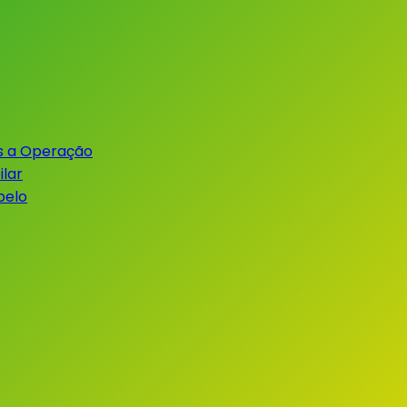
s a Operação
lar
belo