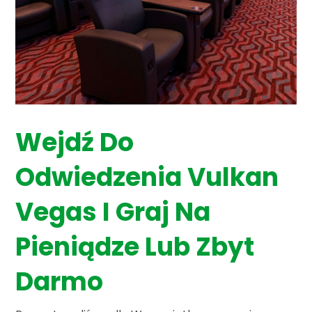
Wejdź Do
Odwiedzenia Vulkan
Vegas I Graj Na
Pieniądze Lub Zbyt
Darmo