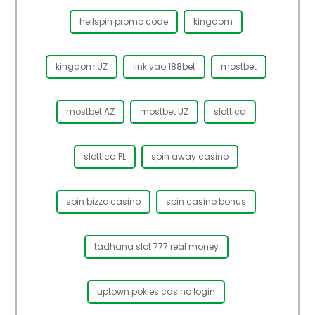
hellspin promo code
kingdom
kingdom UZ
link vao 188bet
mostbet
mostbet AZ
mostbet UZ
slottica
slottica PL
spin away casino
spin bizzo casino
spin casino bonus
tadhana slot 777 real money
uptown pokies casino login