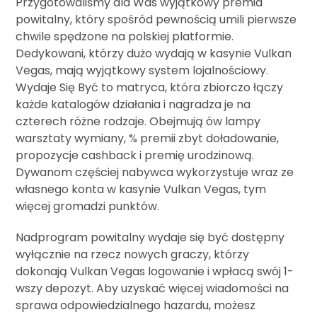
Przygotowaliśmy dla Was wyjątkowy premia
powitalny, który spośród pewnością umili pierwsze
chwile spędzone na polskiej platformie.
Dedykowani, którzy dużo wydają w kasynie Vulkan
Vegas, mają wyjątkowy system lojalnościowy.
Wydaje Się Być to matryca, która zbiorczo łączy
każde katalogów działania i nagradza je na
czterech różne rodzaje. Obejmują ów lampy
warsztaty wymiany, % premii zbyt doładowanie,
propozycje cashback i premię urodzinową.
Dywanom częściej nabywca wykorzystuje wraz ze
własnego konta w kasynie Vulkan Vegas, tym
więcej gromadzi punktów.
Nadprogram powitalny wydaje się być dostępny
wyłącznie na rzecz nowych graczy, którzy
dokonają Vulkan Vegas logowanie i wpłacą swój 1-
wszy depozyt. Aby uzyskać więcej wiadomości na
sprawa odpowiedzialnego hazardu, możesz