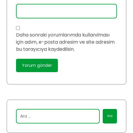
Daha sonraki yorumlarımda kullanılması
için adım, e-posta adresim ve site adresim
bu tarayıcıya kaydedilsin.