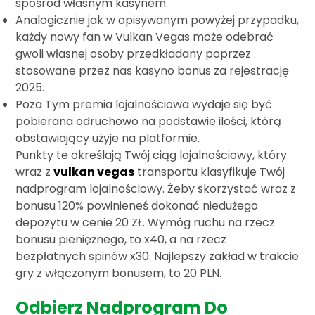
spośród własnym kasynem.
Analogicznie jak w opisywanym powyżej przypadku,
każdy nowy fan w Vulkan Vegas może odebrać
gwoli własnej osoby przedkładany poprzez
stosowane przez nas kasyno bonus za rejestrację
2025.
Poza Tym premia lojalnościowa wydaje się być
pobierana odruchowo na podstawie ilości, którą
obstawiający użyje na platformie.
Punkty te określają Twój ciąg lojalnościowy, który
wraz z
vulkan vegas
transportu klasyfikuje Twój
nadprogram lojalnościowy. Żeby skorzystać wraz z
bonusu 120% powinieneś dokonać niedużego
depozytu w cenie 20 ZŁ. Wymóg ruchu na rzecz
bonusu pieniężnego, to x40, a na rzecz
bezpłatnych spinów x30. Najlepszy zakład w trakcie
gry z włączonym bonusem, to 20 PLN.
Odbierz Nadprogram Do