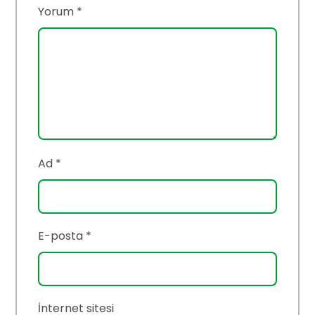
Yorum
*
Ad
*
E-posta
*
İnternet sitesi