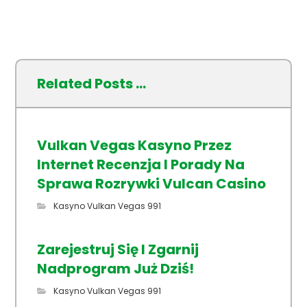
Related Posts ...
Vulkan Vegas Kasyno Przez
Internet Recenzja I Porady Na
Sprawa Rozrywki Vulcan Casino
Kasyno Vulkan Vegas 991
Zarejestruj Się I Zgarnij
Nadprogram Już Dziś!
Kasyno Vulkan Vegas 991