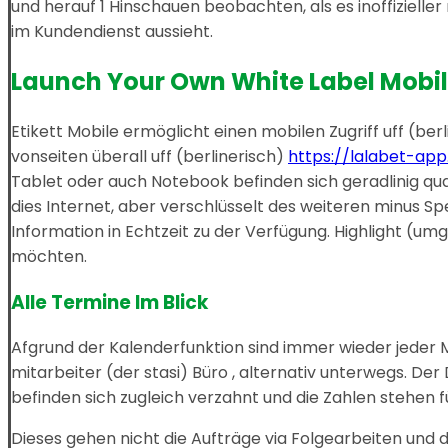
und herauf 1 Hinschauen beobachten, als es inoffizielle
im Kundendienst aussieht.
Launch Your Own White Label Mobil
Etikett Mobile ermöglicht einen mobilen Zugriff uff (b
vonseiten überall uff (berlinerisch)
https://lalabet-ap
Tablet oder auch Notebook befinden sich geradlinig qu
dies Internet, aber verschlüsselt des weiteren minus 
Information in Echtzeit zu der Verfügung. Highlight (u
möchten.
Alle Termine Im Blick
Afgrund der Kalenderfunktion sind immer wieder jeder Mi
mitarbeiter (der stasi) Büro , alternativ unterwegs. De
befinden sich zugleich verzahnt und die Zahlen stehen f
Dieses gehen nicht die Aufträge via Folgearbeiten un