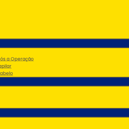
pós a Operação
pilar
Cabelo