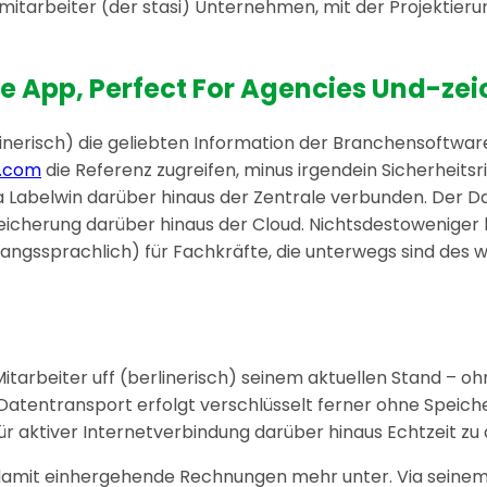
r mitarbeiter (der stasi) Unternehmen, mit der Projektier
e App, Perfect For Agencies Und-zei
erlinerisch) die geliebten Information der Branchensoftw
p.com
die Referenz zugreifen, minus irgendein Sicherheits
a Labelwin darüber hinaus der Zentrale verbunden. Der D
Speicherung darüber hinaus der Cloud. Nichtsdestowenige
mgangssprachlich) für Fachkräfte, die unterwegs sind des 
tarbeiter uff (berlinerisch) seinem aktuellen Stand – ohne
r Datentransport erfolgt verschlüsselt ferner ohne Speiche
ür aktiver Internetverbindung darüber hinaus Echtzeit zu
d damit einhergehende Rechnungen mehr unter. Via seine