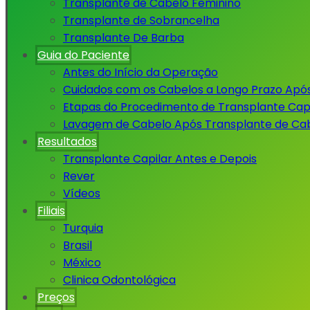
Transplante de Cabelo Feminino
Transplante de Sobrancelha
Transplante De Barba
Guia do Paciente
Antes do Início da Operação
Cuidados com os Cabelos a Longo Prazo Apó
Etapas do Procedimento de Transplante Capi
Lavagem de Cabelo Após Transplante de Ca
Resultados
Transplante Capilar Antes e Depois
Rever
Vídeos
Filiais
Turquia
Brasil
México
Clinica Odontológica
Preços