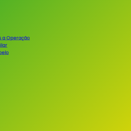
s a Operação
lar
belo