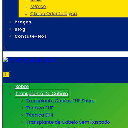
México
Clinica Odontológica
Preços
Blog
Contate-Nos
Sobre
Transplante De Cabelo
Transplante Capilar FUE Safira
Técnica FUE
Técnica DHI
Transplante de Cabelo Sem Raspado