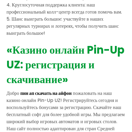
4. Круглосуточная поддержка клиента: наш
профессиональный колл-центр всегда готов помочь вам.
5. Шанс выиграть большое: участвуйте в наших
регулярных турнирах и лотереях, чтобы получить шанс
выиграть большое!
«Казино онлайн Pin-Up
UZ: регистрация и
скачивание»
Добро
пин ап скачать на айфон
пожаловать на наш
казино онлайн Pin-Up UZ! Регистрируйтесь сегодня и
воспользуйтесь бонусами за регистрацию. Скачайте наш
бесплатный софт для более удобной игры. Мы предлагаем
широкий выбор игровых автоматов и игровых столов.
Наш сайт полностью адаптирован для стран Средней