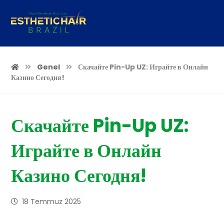
Genel
Скачайте Pin-Up UZ: Играйте в Онлайн
Казино Сегодня!
Скачайте Pin-Up UZ:
Играйте в Онлайн
Казино Сегодня!
18 Temmuz 2025