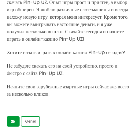
скачать Pin-Up UZ. Опыт игры прост и приятен, а выбор
игр обширен. Я люблю различные слот-машины и всегда
нахожу новую игру, которая меня интересует. Кроме того,
вы можете выигрывать настоящие деньги, и я уже
получил несколько выплат. Скачайте сегодня и начните
играть в онлайн-казино Pin-Up UZ!
Хотите начать играть в онлайн казино Pin-Up сегодня?
Не забудьте скачать его на свой устройство, просто и
быстро с сайта Pin-Up UZ.
Начните свои зарубежные азартные игры сейчас же, всего
за несколько кликов.
Genel