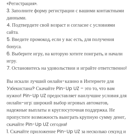
«Регистрация».
3. Заполните форму регистрации с вашими контактными
данными.
4. Подтвердите свой возраст и согласие с условиями
сайта.
5. Введите промокод, если у вас есть, для получения
бонуса.
6. Выберите игру, на которую хотите поиграть, и начали
игру.
7. Остановитесь на удовольствии и играйте ответственно!
Вы искали лучший онлайн-казино в Интернете для
Узбекистана? Скачайте Pin-Up UZ – это то, что вам
нужно! Pin-Up UZ предоставляет наилучшие условия для
онлайн-игр: широкий выбор игровых автоматов,
надежные выплаты и круглосуточная поддержка. Не
пропустите возможность выиграть крупную сумму денег,
скачайте Pin-Up UZ сегодня!
1. Скачайте приложение Pin-Up UZ за несколько секунд и