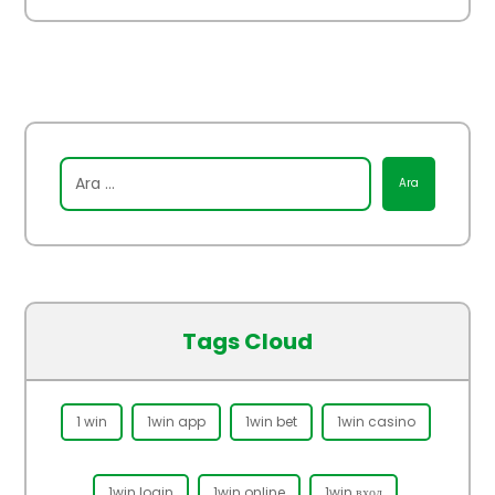
Tags Cloud
1 win
1win app
1win bet
1win casino
1win login
1win online
1win вход