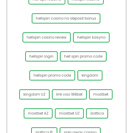
hellspin casino no deposit bonus
hellspin casino review
hellspin kasyno
hellspin login
hell spin promo code
hellspin promo code
kingdom
kingdom UZ
link vao 188bet
mostbet
mostbet AZ
mostbet UZ
slottica
slottica PL
spin away casino