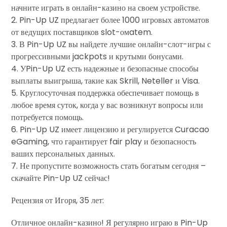
начните играть в онлайн-казино на своем устройстве.
2. Pin-Up UZ предлагает более 1000 игровых автоматов
от ведущих поставщиков slot-омatem.
3. В Pin-Up UZ вы найдете лучшие онлайн-слот-игры с
прогрессивными jackpots и крутыми бонусами.
4. УPin-Up UZ есть надежные и безопасные способы
выплаты выигрыша, такие как Skrill, Neteller и Visa.
5. Круглосуточная поддержка обеспечивает помощь в
любое время суток, когда у вас возникнут вопросы или
потребуется помощь.
6. Pin-Up UZ имеет лицензию и регулируется Curacao
eGaming, что гарантирует fair play и безопасность
ваших персональных данных.
7. Не пропустите возможность стать богатым сегодня –
скачайте Pin-Up UZ сейчас!
Рецензия от Игоря, 35 лет:
Отличное онлайн-казино! Я регулярно играю в Pin-Up