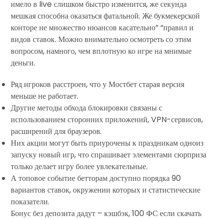
имело в live слишком быстро изменится, же секунда
мешкая способна оказаться фатальной. Же букмекерской
конторе не множество нюансов касательно” “правил и
видов ставок. Можно внимательно осмотреть со этим
вопросом, намного, чем вплотную ко игре на мнимые
деньги.
Ряд игроков расстроен, что у Мостбет старая версия
меньше не работает.
Другие методы обхода блокировки связаны с
использованием сторонних приложений, VPN-сервисов,
расширений для браузеров.
Них акции могут быть приурочены к праздникам одноиз
запуску новый игр, что спрашивает элементами сюрприза
только делает игру более увлекательные.
А топовое событие бетторам доступно порядка 90
вариантов ставок, окружении которых и статистические
показатели.
Бонус без депозита дадут – кэшбэк, 100 ФС если скачать