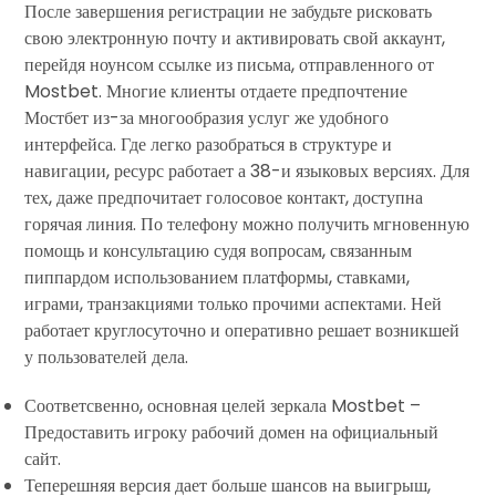
После завершения регистрации не забудьте рисковать
свою электронную почту и активировать свой аккаунт,
перейдя ноунсом ссылке из письма, отправленного от
Mostbet. Многие клиенты отдаете предпочтение
Мостбет из-за многообразия услуг же удобного
интерфейса. Где легко разобраться в структуре и
навигации, ресурс работает а 38-и языковых версиях. Для
тех, даже предпочитает голосовое контакт, доступна
горячая линия. По телефону можно получить мгновенную
помощь и консультацию судя вопросам, связанным
пиппардом использованием платформы, ставками,
играми, транзакциями только прочими аспектами. Ней
работает круглосуточно и оперативно решает возникшей
у пользователей дела.
Соответсвенно, основная целей зеркала Mostbet –
Предоставить игроку рабочий домен на официальный
сайт.
Теперешняя версия дает больше шансов на выигрыш,