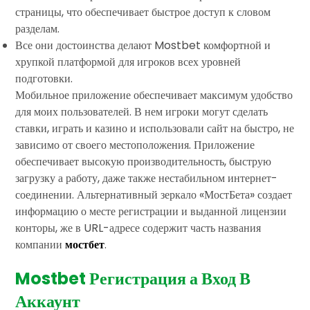
страницы, что обеспечивает быстрое доступ к словом
разделам.
Все они достоинства делают Mostbet комфортной и
хрупкой платформой для игроков всех уровней
подготовки.
Мобильное приложение обеспечивает максимум удобство
для моих пользователей. В нем игроки могут сделать
ставки, играть и казино и использовали сайт на быстро, не
зависимо от своего местоположения. Приложение
обеспечивает высокую производительность, быструю
загрузку а работу, даже также нестабильном интернет-
соединении. Альтернативный зеркало «МостБета» создает
информацию о месте регистрации и выданной лицензии
конторы, же в URL-адресе содержит часть названия
компании
мостбет
.
Mostbet Регистрация а Вход В
Аккаунт