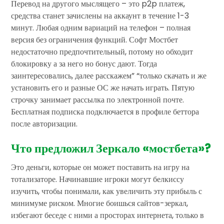
Перевод на другого мыслящего – это p2p платеж,
средства станет зачислены на аккаунт в течение 1-3
минут. Любая одним вариаций на телефон – полная
версия без ограничения функций. Софт Мостбет
недостаточно предпочтительный, потому но обходит
блокировку а за него но бонус дают. Тогда
заинтересовались, далее расскажем” “только скачать и же
установить его и разные ОС же начать играть. Пятую
строчку занимает рассылка по электронной почте.
Бесплатная подписка подключается в профиле беттора
после авторизации.
Что предложил Зеркало «мостбета»?
Это деньги, которые он может поставить на игру на
тотализаторе. Начинавшие игроки могут белкиссу
изучить, чтобы понимали, как увеличить эту прибыль с
минимуме риском. Многие боишься сайтов-зеркал,
избегают беседе с ними а просторах интернета, только в