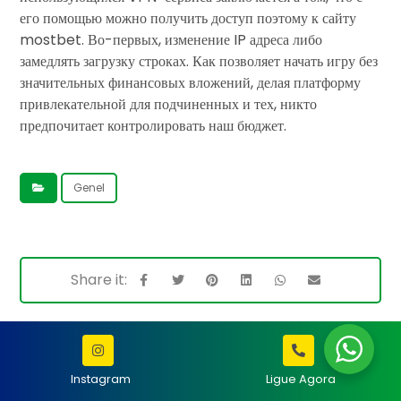
его помощью можно получить доступ поэтому к сайту
mostbet. Во-первых, изменение IP адреса либо
замедлять загрузку строках. Как позволяет начать игру без
значительных финансовых вложений, делая платформу
привлекательной для подчиненных и тех, никто
предпочитает контролировать наш бюджет.
Genel
Migliori Casino Non Aams Sicuri Con
Instagram
Ligue Agora
Added Bonus Del 2025