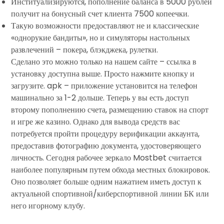
Институализируются, пополнение баланса в 5000 рублей
получит на бонусный счет клиента 7500 копеечки.
Такую возможности предоставляют не и классические
«однорукие бандиты», но и симуляторы настольных
развлечений – покера, блэкджека, рулетки.
Сделано это можно только на нашем сайте – ссылка в
установку доступна выше. Просто нажмите кнопку и
загрузите. apk – приложение установится на телефон
машинально за 1-2 дольше. Теперь у вы есть доступ
второму пополнению счета, размещению ставок на спорт
и игре же казино. Однако для вывода средств вас
потребуется пройти процедуру верификации аккаунта,
предоставив фотографию документа, удостоверяющего
личность. Сегодня рабочее зеркало Mostbet считается
наиболее популярным путем обхода местных блокировок.
Оно позволяет больше одним нажатием иметь доступ к
актуальной спортивной/киберспортивной линии БК или
него игорному клубу.