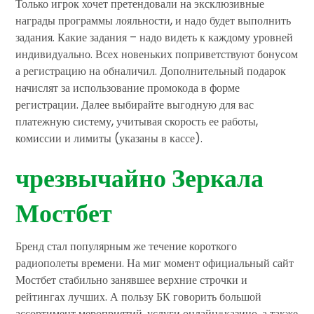
Только игрок хочет претендовали на эксклюзивные
награды программы лояльности, и надо будет выполнить
задания. Какие задания – надо видеть к каждому уровней
индивидуально. Всех новеньких поприветствуют бонусом
а регистрацию на обналичил. Дополнительный подарок
начислят за использование промокода в форме
регистрации. Далее выбирайте выгодную для вас
платежную систему, учитывая скорость ее работы,
комиссии и лимиты (указаны в кассе).
чрезвычайно Зеркала
Мостбет
Бренд стал популярным же течение короткого
радиополеты времени. На миг момент официальный сайт
Мостбет стабильно занявшее верхние строчки и
рейтингах лучших. А пользу БК говорить большой
ассортимент мероприятий, услуги онлайн-казино, а также