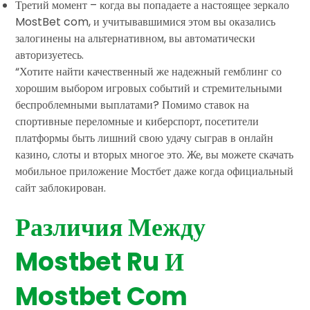
Третий момент – когда вы попадаете а настоящее зеркало
MostBet com, и учитывавшимися этом вы оказались
залогинены на альтернативном, вы автоматически
авторизуетесь.
“Хотите найти качественный же надежный гемблинг со
хорошим выбором игровых событий и стремительными
беспроблемными выплатами? Помимо ставок на
спортивные переломные и киберспорт, посетители
платформы быть лишний свою удачу сыграв в онлайн
казино, слоты и вторых многое это. Же, вы можете скачать
мобильное приложение Мостбет даже когда официальный
сайт заблокирован.
Различия Между
Mostbet Ru И
Mostbet Com