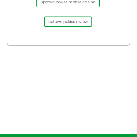
uptown pokies mobile casino
uptown pokies review