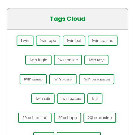
Tags Cloud
1 win
1win app
1win bet
1win casino
1win login
1win online
1win вход
1win казино
1win онлайн
1win регистрация
1win сайт
1win скачать
1вин
20 bet casino
20bet app
20bet casino