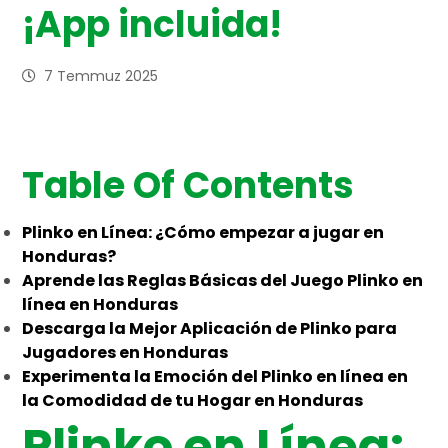
¡App incluida!
7 Temmuz 2025
Table Of Contents
Plinko en Línea: ¿Cómo empezar a jugar en
Honduras?
Aprende las Reglas Básicas del Juego Plinko en
línea en Honduras
Descarga la Mejor Aplicación de Plinko para
Jugadores en Honduras
Experimenta la Emoción del Plinko en línea en
la Comodidad de tu Hogar en Honduras
Plinko en Línea: