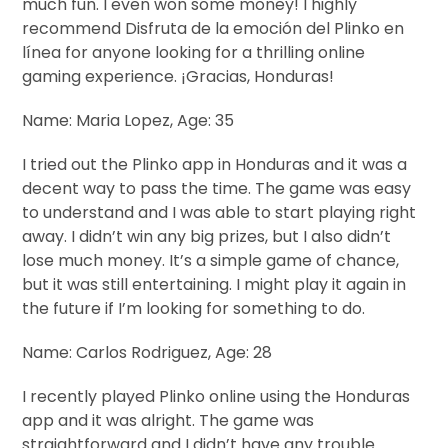
much fun. I even won some money! I highly
recommend Disfruta de la emoción del Plinko en
línea for anyone looking for a thrilling online
gaming experience. ¡Gracias, Honduras!
Name: Maria Lopez, Age: 35
I tried out the Plinko app in Honduras and it was a
decent way to pass the time. The game was easy
to understand and I was able to start playing right
away. I didn’t win any big prizes, but I also didn’t
lose much money. It’s a simple game of chance,
but it was still entertaining. I might play it again in
the future if I’m looking for something to do.
Name: Carlos Rodriguez, Age: 28
I recently played Plinko online using the Honduras
app and it was alright. The game was
straightforward and I didn’t have any trouble