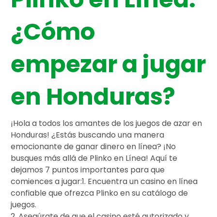
¿Cómo
empezar a jugar
en Honduras?
¡Hola a todos los amantes de los juegos de azar en
Honduras! ¿Estás buscando una manera
emocionante de ganar dinero en línea? ¡No
busques más allá de Plinko en Línea! Aquí te
dejamos 7 puntos importantes para que
comiences a jugar:1. Encuentra un casino en línea
confiable que ofrezca Plinko en su catálogo de
juegos.
2. Asegúrate de que el casino esté autorizado y