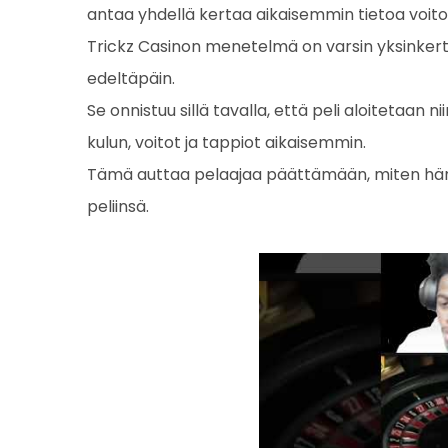
antaa yhdellä kertaa aikaisemmin tietoa voitol
Trickz Casinon menetelmä on varsin yksinkerta
edeltäpäin.
Se onnistuu sillä tavalla, että peli aloitetaan 
kulun, voitot ja tappiot aikaisemmin.
Tämä auttaa pelaajaa päättämään, miten hän h
peliinsä.