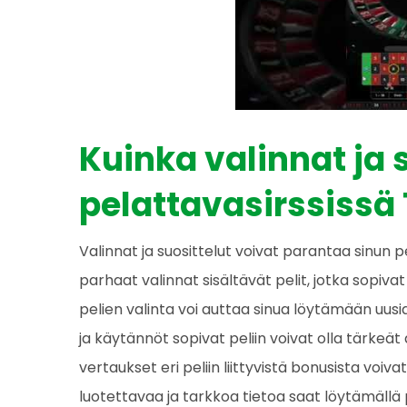
Kuinka valinnat ja 
pelattavasirssissä 
Valinnat ja suosittelut voivat parantaa sinun pe
parhaat valinnat sisältävät pelit, jotka sopivat s
pelien valinta voi auttaa sinua löytämään uusia
ja käytännöt sopivat peliin voivat olla tärkeät
vertaukset eri peliin liittyvistä bonusista voi
luotettavaa ja tarkkoa tietoa saat löytämällä 