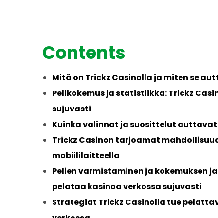
Contents
Mitä on Trickz Casinolla ja miten se au
Pelikokemus ja statistiikka: Trickz Ca
sujuvasti
Kuinka valinnat ja suosittelut auttavat
Trickz Casinon tarjoamat mahdollisuude
mobiililaitteella
Pelien varmistaminen ja kokemuksen ja
pelataa kasinoa verkossa sujuvasti
Strategiat Trickz Casinolla tue pelatt
verkossa