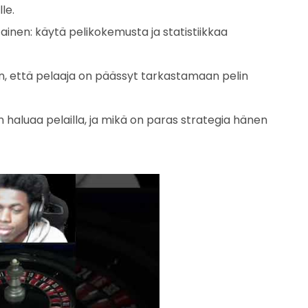
le.
inen: käytä pelikokemusta ja statistiikkaa
niin, että pelaaja on päässyt tarkastamaan pelin
aluaa pelailla, ja mikä on paras strategia hänen