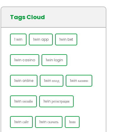
Tags Cloud
1 win
1win app
1win bet
1win casino
1win login
1win online
1win вход
1win казино
1win онлайн
1win регистрация
1win сайт
1win скачать
1вин