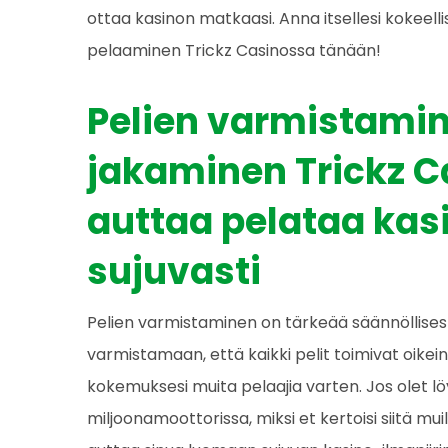
ottaa kasinon matkaasi. Anna itsellesi kokeel
pelaaminen Trickz Casinossa tänään!
Pelien varmistami
jakaminen Trickz C
auttaa pelataa kas
sujuvasti
Pelien varmistaminen on tärkeää säännöllisesti
varmistamaan, että kaikki pelit toimivat oikein
kokemuksesi muita pelaajia varten. Jos olet lö
miljoonamoottorissa, miksi et kertoisi siitä 