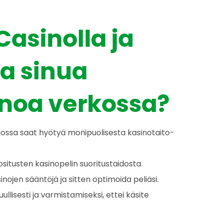
Casinolla ja
a sinua
inoa verkossa?
 jossa saat hyötyä monipuolisesta kasinotaito-
uositusten kasinopelin suoritustaidosta.
en sääntöjä ja sitten optimoida peliäsi.
llisesti ja varmistamiseksi, ettei käsite