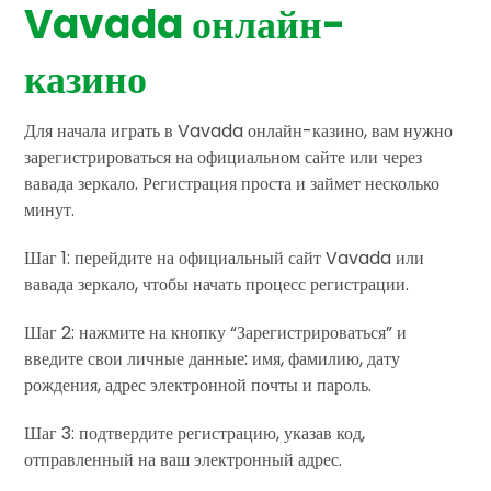
Vavada онлайн-
казино
Для начала играть в Vavada онлайн-казино, вам нужно
зарегистрироваться на официальном сайте или через
вавада зеркало. Регистрация проста и займет несколько
минут.
Шаг 1: перейдите на официальный сайт Vavada или
вавада зеркало, чтобы начать процесс регистрации.
Шаг 2: нажмите на кнопку “Зарегистрироваться” и
введите свои личные данные: имя, фамилию, дату
рождения, адрес электронной почты и пароль.
Шаг 3: подтвердите регистрацию, указав код,
отправленный на ваш электронный адрес.