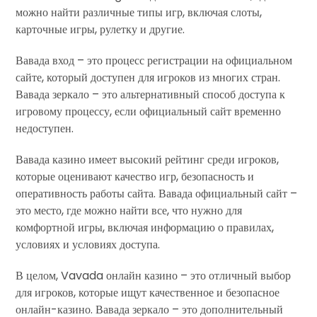
можно найти различные типы игр, включая слоты,
карточные игры, рулетку и другие.
Вавада вход – это процесс регистрации на официальном
сайте, который доступен для игроков из многих стран.
Вавада зеркало – это альтернативный способ доступа к
игровому процессу, если официальный сайт временно
недоступен.
Вавада казино имеет высокий рейтинг среди игроков,
которые оценивают качество игр, безопасность и
оперативность работы сайта. Вавада официальный сайт –
это место, где можно найти все, что нужно для
комфортной игры, включая информацию о правилах,
условиях и условиях доступа.
В целом, Vavada онлайн казино – это отличный выбор
для игроков, которые ищут качественное и безопасное
онлайн-казино. Вавада зеркало – это дополнительный