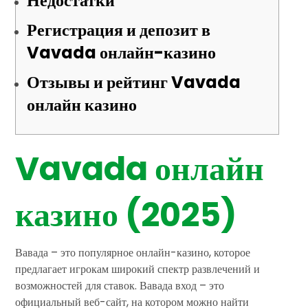
Недостатки
Регистрация и депозит в
Vavada онлайн-казино
Отзывы и рейтинг Vavada
онлайн казино
Vavada онлайн
казино (2025)
Вавада – это популярное онлайн-казино, которое
предлагает игрокам широкий спектр развлечений и
возможностей для ставок. Вавада вход – это
официальный веб-сайт, на котором можно найти