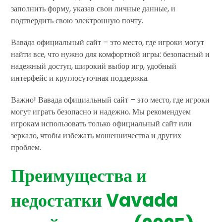
заполнить форму, указав свои личные данные, и
подтвердить свою электронную почту.
Вавада официальный сайт – это место, где игроки могут
найти все, что нужно для комфортной игры: безопасный и
надежный доступ, широкий выбор игр, удобный
интерфейс и круглосуточная поддержка.
Важно! Вавада официальный сайт – это место, где игроки
могут играть безопасно и надежно. Мы рекомендуем
игрокам использовать только официальный сайт или
зеркало, чтобы избежать мошенничества и других
проблем.
Преимущества и
недостатки Vavada