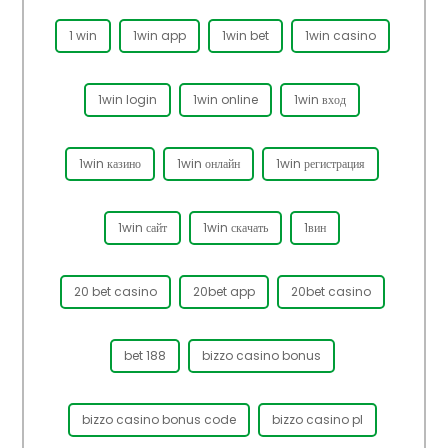
1 win
1win app
1win bet
1win casino
1win login
1win online
1win вход
1win казино
1win онлайн
1win регистрация
1win сайт
1win скачать
1вин
20 bet casino
20bet app
20bet casino
bet 188
bizzo casino bonus
bizzo casino bonus code
bizzo casino pl