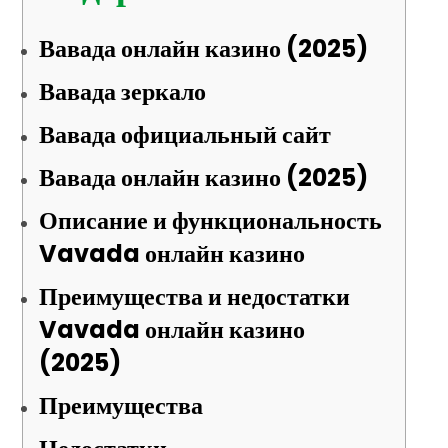
Вавада онлайн казино (2025)
Вавада зеркало
Вавада официальный сайт
Вавада онлайн казино (2025)
Описание и функциональность
Vavada онлайн казино
Преимущества и недостатки
Vavada онлайн казино
(2025)
Преимущества