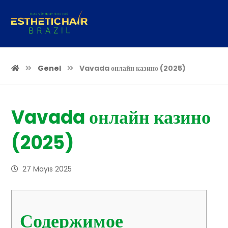
Genel
Vavada онлайн казино (2025)
Vavada онлайн казино
(2025)
27 Mayıs 2025
Содержимое