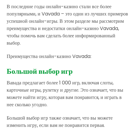
В последние годы онлайн-казино стали все более
популярными, и Vavada – это один из лучших примеров
успешной онлайн-игры. В этом разделе мы рассмотрим
преимущества и недостатки онлайн-казино Vavada,
чтобы помочь вам сделать более информированный
выбор.
Преимущества онлайн-казино Vavada:
Большой выбор игр
Вавада предлагает более 1 000 игр, включая слоты,
карточные игры, рулетку и другие. Это означает, что вы
можете найти игру, которая вам понравится, и играть в
нее сколько угодно.
Большой выбор игр также означает, что вы можете
изменить игру, если вам не понравится первая.