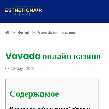
Genel
Vavada онлайн казино
Vavada онлайн казино
26 Mayıs 2025
Содержимое
Вавада онлайн казино: обзор и