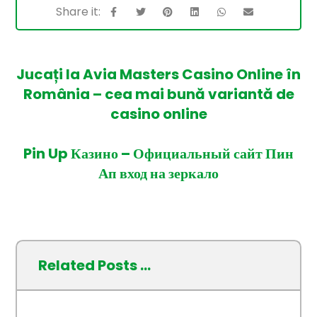
Jucați la Avia Masters Casino Online în
România – cea mai bună variantă de
casino online
Pin Up Казино – Официальный сайт Пин
Ап вход на зеркало
Related Posts ...