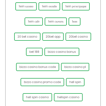
1win казино
1win онлайн
1win регистрация
1win сайт
1win скачать
1вин
20 bet casino
20bet app
20bet casino
bet 188
bizzo casino bonus
bizzo casino bonus code
bizzo casino pl
bizzo casino promo code
hell spin
hell spin casino
hellspin casino