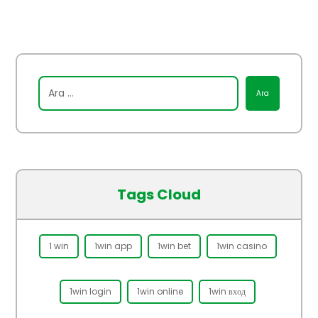
Tags Cloud
1 win
1win app
1win bet
1win casino
1win login
1win online
1win вход