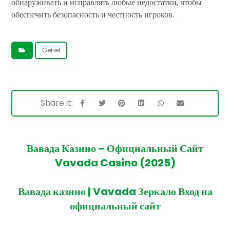
обнаруживать и исправлять любые недостатки, чтобы
обеспечить безопасность и честность игроков.
Genel
Вавада Казино – Официальный Сайт
Vavada Casino (2025)
Вавада казино | Vavada Зеркало Вход на
официальный сайт