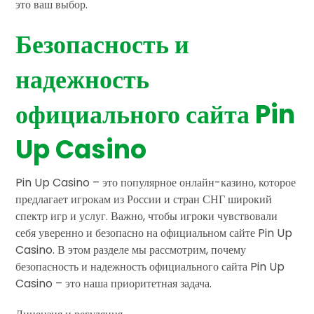
это ваш выбор.
Безопасность и
надежность
официального сайта Pin
Up Casino
Pin Up Casino – это популярное онлайн-казино, которое
предлагает игрокам из России и стран СНГ широкий
спектр игр и услуг. Важно, чтобы игроки чувствовали
себя уверенно и безопасно на официальном сайте Pin Up
Casino. В этом разделе мы рассмотрим, почему
безопасность и надежность официального сайта Pin Up
Casino – это наша приоритетная задача.