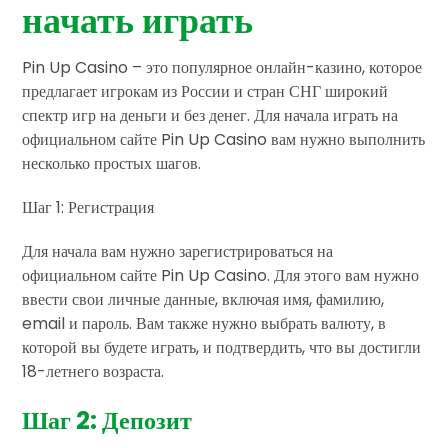
начать играть
Pin Up Casino – это популярное онлайн-казино, которое
предлагает игрокам из России и стран СНГ широкий
спектр игр на деньги и без денег. Для начала играть на
официальном сайте Pin Up Casino вам нужно выполнить
несколько простых шагов.
Шаг 1: Регистрация
Для начала вам нужно зарегистрироваться на
официальном сайте Pin Up Casino. Для этого вам нужно
ввести свои личные данные, включая имя, фамилию,
email и пароль. Вам также нужно выбрать валюту, в
которой вы будете играть, и подтвердить, что вы достигли
18-летнего возраста.
Шаг 2: Депозит