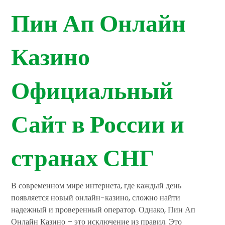
Пин Ап Онлайн
Казино
Официальный
Сайт в России и
странах СНГ
В современном мире интернета, где каждый день
появляется новый онлайн-казино, сложно найти
надежный и проверенный оператор. Однако, Пин Ап
Онлайн Казино – это исключение из правил. Это