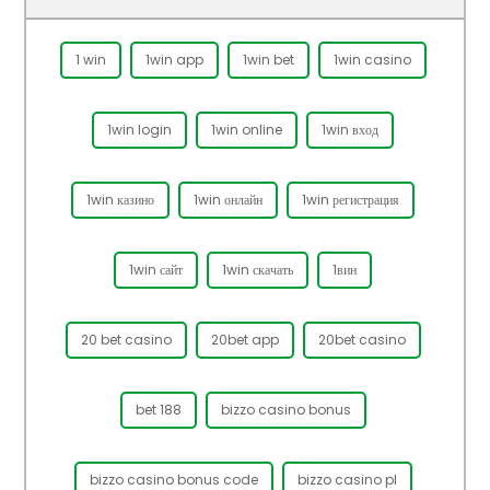
1 win
1win app
1win bet
1win casino
1win login
1win online
1win вход
1win казино
1win онлайн
1win регистрация
1win сайт
1win скачать
1вин
20 bet casino
20bet app
20bet casino
bet 188
bizzo casino bonus
bizzo casino bonus code
bizzo casino pl