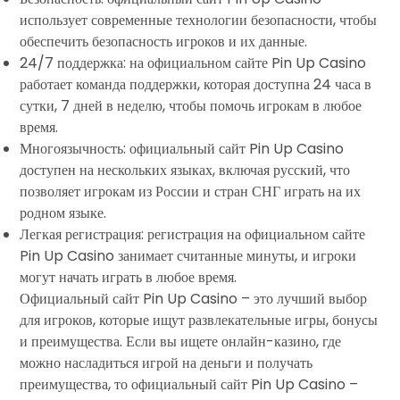
использует современные технологии безопасности, чтобы
обеспечить безопасность игроков и их данные.
24/7 поддержка: на официальном сайте Pin Up Casino
работает команда поддержки, которая доступна 24 часа в
сутки, 7 дней в неделю, чтобы помочь игрокам в любое
время.
Многоязычность: официальный сайт Pin Up Casino
доступен на нескольких языках, включая русский, что
позволяет игрокам из России и стран СНГ играть на их
родном языке.
Легкая регистрация: регистрация на официальном сайте
Pin Up Casino занимает считанные минуты, и игроки
могут начать играть в любое время.
Официальный сайт Pin Up Casino – это лучший выбор
для игроков, которые ищут развлекательные игры, бонусы
и преимущества. Если вы ищете онлайн-казино, где
можно насладиться игрой на деньги и получать
преимущества, то официальный сайт Pin Up Casino –