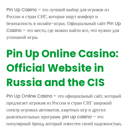
Pin Up Casino – это лучший выбор для игроков из
России и стран СНГ, которые ищут комфорт и
безопасность в онлайн-играх. Официальный сайт Pin Up
Casino – это место, где можно найти все, что нужно для
успешной игры.
Pin Up Online Casino:
Official Website in
Russia and the CIS
Pin Up Online Casino – это официальный сайт, который
предлагает игрокам из России и стран СНГ широкий
спектр игровых автоматов, азартных игр и других
развлекательных программ. pin up casino – это
популярный бренд, который известен своей надежностью,