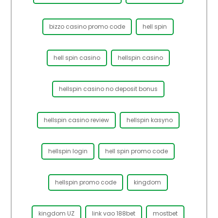
bizzo casino promo code
hell spin
hell spin casino
hellspin casino
hellspin casino no deposit bonus
hellspin casino review
hellspin kasyno
hellspin login
hell spin promo code
hellspin promo code
kingdom
kingdom UZ
link vao 188bet
mostbet