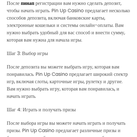
После
пинап
регистрации вам нужно сделать депозит,
чтобы начать играть. Pin Up Casino предлагает несколько
способов депозита, включая банковские карты,
электронные кошельки и системы онлайн-оплаты. Вам
нужно выбрать удобный для вас способ и внести сумму,
которая вам нужна для начала игры.
Шаг 3: Выбор игры
После депозита вы можете выбрать игру, которая вам
понравилась. Pin Up Casino предлагает широкий спектр
игр, включая слоты, карточные игры, рулетку и другие.
Вам нужно выбрать игру, которая вам понравилась, и
начать играть.
Шаг 4: Играть и получать призы
После выбора игры вы можете начать играть и получать
призы. Pin Up Casino предлагает различные призы и