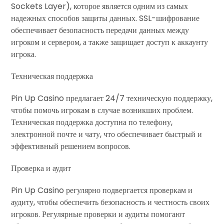
Sockets Layer), которое является одним из самых
надежных способов защиты данных. SSL-шифрование
обеспечивает безопасность передачи данных между
игроком и сервером, а также защищает доступ к аккаунту
игрока.
Техническая поддержка
Pin Up Casino предлагает 24/7 техническую поддержку,
чтобы помочь игрокам в случае возникших проблем.
Техническая поддержка доступна по телефону,
электронной почте и чату, что обеспечивает быстрый и
эффективный решением вопросов.
Проверка и аудит
Pin Up Casino регулярно подвергается проверкам и
аудиту, чтобы обеспечить безопасность и честность своих
игроков. Регулярные проверки и аудиты помогают