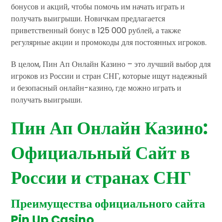
бонусов и акций, чтобы помочь им начать играть и
получать выигрыши. Новичкам предлагается
приветственный бонус в 125 000 рублей, а также
регулярные акции и промокоды для постоянных игроков.
В целом, Пин Ап Онлайн Казино – это лучший выбор для
игроков из России и стран СНГ, которые ищут надежный
и безопасный онлайн-казино, где можно играть и
получать выигрыши.
Пин Ап Онлайн Казино:
Официальный Сайт в
России и странах СНГ
Преимущества официального сайта
Pin Up Casino