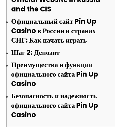
and the CIS
Официальный сайт Pin Up
Casino в России и странах
СНГ: Как начать играть
Шаг 2: Депозит
Преимущества и функции
официального сайта Pin Up
Casino
Безопасность и надежность
официального сайта Pin Up
Casino