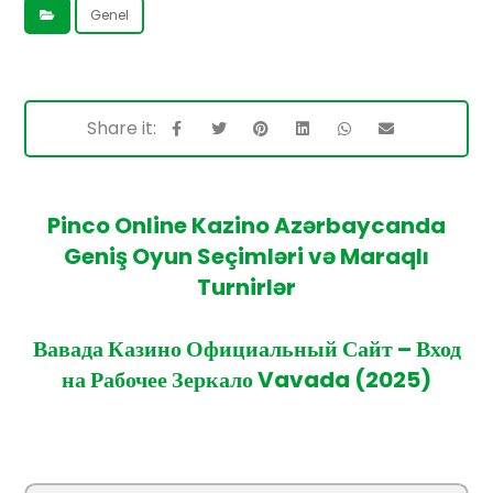
Genel
Pinco Online Kazino Azərbaycanda
Geniş Oyun Seçimləri və Maraqlı
Turnirlər
Вавада Казино Официальный Сайт – Вход
на Рабочее Зеркало Vavada (2025)