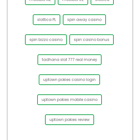
slottica PL
spin away casino
spin bizzo casino
spin casino bonus
tadhana slot 777 real money
uptown pokies casino login
uptown pokies mobile casino
uptown pokies review