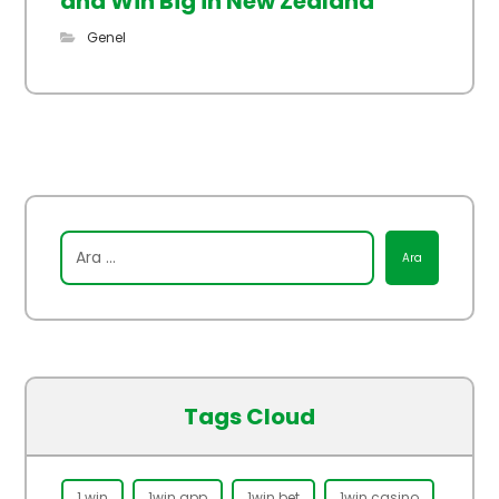
and Win Big in New Zealand
Genel
Tags Cloud
1 win
1win app
1win bet
1win casino