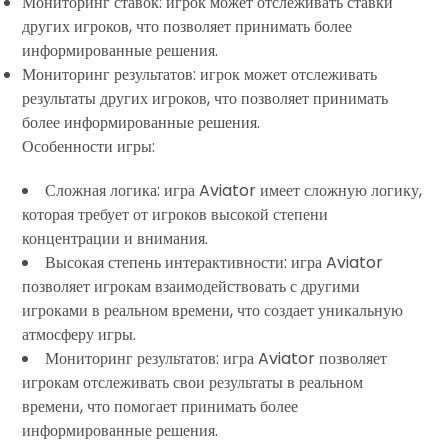
Мониторинг ставок: игрок может отслеживать ставки
других игроков, что позволяет принимать более
информированные решения.
Мониторинг результатов: игрок может отслеживать
результаты других игроков, что позволяет принимать
более информированные решения.
Особенности игры:
Сложная логика: игра Aviator имеет сложную логику,
которая требует от игроков высокой степени
концентрации и внимания.
Высокая степень интерактивности: игра Aviator
позволяет игрокам взаимодействовать с другими
игроками в реальном времени, что создает уникальную
атмосферу игры.
Мониторинг результатов: игра Aviator позволяет
игрокам отслеживать свои результаты в реальном
времени, что помогает принимать более
информированные решения.