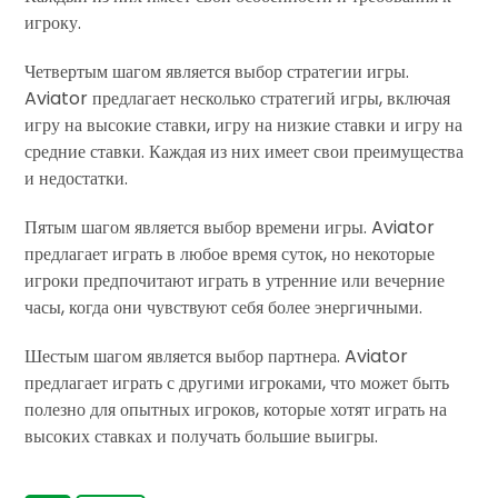
игроку.
Четвертым шагом является выбор стратегии игры.
Aviator предлагает несколько стратегий игры, включая
игру на высокие ставки, игру на низкие ставки и игру на
средние ставки. Каждая из них имеет свои преимущества
и недостатки.
Пятым шагом является выбор времени игры. Aviator
предлагает играть в любое время суток, но некоторые
игроки предпочитают играть в утренние или вечерние
часы, когда они чувствуют себя более энергичными.
Шестым шагом является выбор партнера. Aviator
предлагает играть с другими игроками, что может быть
полезно для опытных игроков, которые хотят играть на
высоких ставках и получать большие выигры.