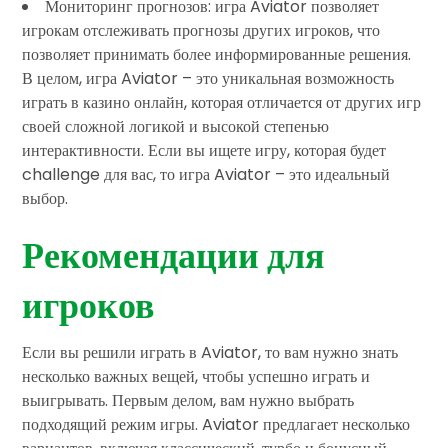
Мониторинг прогнозов: игра Aviator позволяет
игрокам отслеживать прогнозы других игроков, что
позволяет принимать более информированные решения.
В целом, игра Aviator – это уникальная возможность
играть в казино онлайн, которая отличается от других игр
своей сложной логикой и высокой степенью
интерактивности. Если вы ищете игру, которая будет
challenge для вас, то игра Aviator – это идеальный
выбор.
Рекомендации для
игроков
Если вы решили играть в Aviator, то вам нужно знать
несколько важных вещей, чтобы успешно играть и
выигрывать. Первым делом, вам нужно выбрать
подходящий режим игры. Aviator предлагает несколько