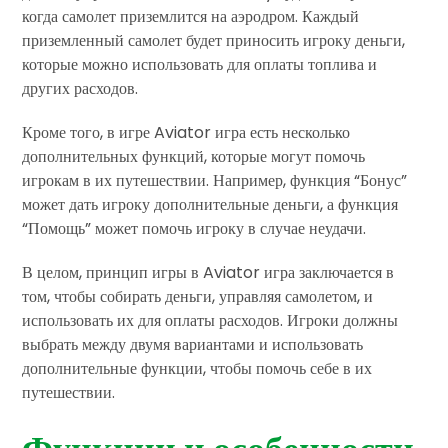
когда самолет приземлится на аэродром. Каждый
приземленный самолет будет приносить игроку деньги,
которые можно использовать для оплаты топлива и
других расходов.
Кроме того, в игре Aviator игра есть несколько
дополнительных функций, которые могут помочь
игрокам в их путешествии. Например, функция “Бонус”
может дать игроку дополнительные деньги, а функция
“Помощь” может помочь игроку в случае неудачи.
В целом, принцип игры в Aviator игра заключается в
том, чтобы собирать деньги, управляя самолетом, и
использовать их для оплаты расходов. Игроки должны
выбрать между двумя вариантами и использовать
дополнительные функции, чтобы помочь себе в их
путешествии.