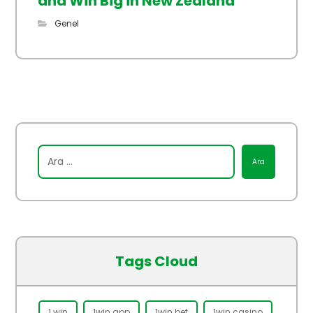
and Win Big in New Zealand
Genel
Tags Cloud
1 win
1win app
1win bet
1win casino