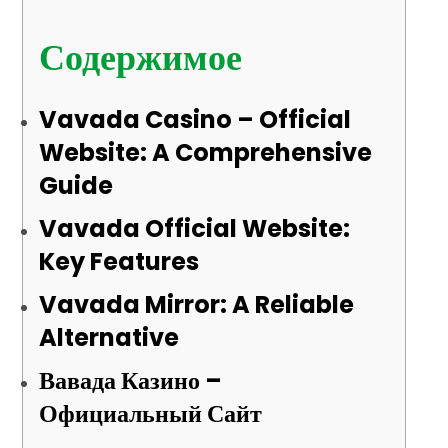
Содержимое
Vavada Casino – Official
Website: A Comprehensive
Guide
Vavada Official Website:
Key Features
Vavada Mirror: A Reliable
Alternative
Вавада Казино –
Официальный Сайт