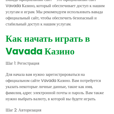
Vavada Казино, который обеспечивает доступ к нашим
услугам и играм. Мы рекомендуем использовать вавада
официальный сайт, чтобы обеспечить безопасный и
стабильный доступ к нашим услугам.
Как начать играть в
Vavada Казино
Шаг 1: Регистрация
Для начала вам нужно зарегистрироваться на
официальном сайте Vavada Казино. Вам потребуется
указать некоторые личные данные, такие как имя,
фамилия, адрес электронной почты и пароль. Вам также
нужно выбрать валюту, в которой вы будете играть.
Шаг 2: Авторизация