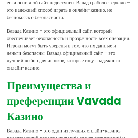
если основной сайт недоступен. Вавада рабочее зеркало –
это надежный способ играть в онлайн-казино, не
беспокоясь о безопасности.
Вавада Казино – это официальный сайт, который
обеспечивает безопасность и прозрачность всех операций.
Игроки могут быть уверены в том, что их данные и
деньги безопасны. Вавада официальный сайт – это
лучший выбор для игроков, которые ищут надежного
онлайн-казино.
Преимущества и
преференции Vavada
Казино
Вавада Казино – это один из лучших онлайн-казино,