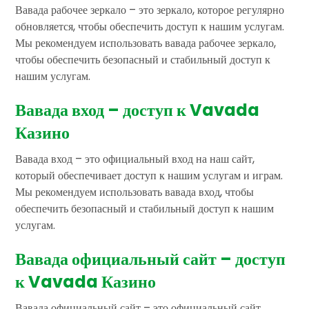
Вавада рабочее зеркало – это зеркало, которое регулярно
обновляется, чтобы обеспечить доступ к нашим услугам.
Мы рекомендуем использовать вавада рабочее зеркало,
чтобы обеспечить безопасный и стабильный доступ к
нашим услугам.
Вавада вход – доступ к Vavada
Казино
Вавада вход – это официальный вход на наш сайт,
который обеспечивает доступ к нашим услугам и играм.
Мы рекомендуем использовать вавада вход, чтобы
обеспечить безопасный и стабильный доступ к нашим
услугам.
Вавада официальный сайт – доступ
к Vavada Казино
Вавада официальный сайт – это официальный сайт