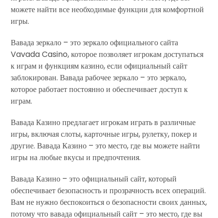
можете найти все необходимые функции для комфортной
игры.
Вавада зеркало – это зеркало официального сайта
Vavada Casino, которое позволяет игрокам доступаться
к играм и функциям казино, если официальный сайт
заблокирован. Вавада рабочее зеркало – это зеркало,
которое работает постоянно и обеспечивает доступ к
играм.
Вавада Казино предлагает игрокам играть в различные
игры, включая слоты, карточные игры, рулетку, покер и
другие. Вавада Казино – это место, где вы можете найти
игры на любые вкусы и предпочтения.
Вавада Казино – это официальный сайт, который
обеспечивает безопасность и прозрачность всех операций.
Вам не нужно беспокоиться о безопасности своих данных,
потому что вавада официальный сайт – это место, где вы