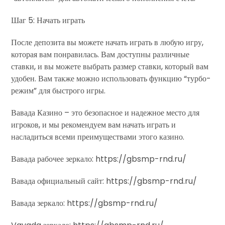
Шаг 5: Начать играть
После депозита вы можете начать играть в любую игру,
которая вам понравилась. Вам доступны различные
ставки, и вы можете выбрать размер ставки, который вам
удобен. Вам также можно использовать функцию “турбо-
режим” для быстрого игры.
Вавада Казино – это безопасное и надежное место для
игроков, и мы рекомендуем вам начать играть и
насладиться всеми преимуществами этого казино.
Вавада рабочее зеркало: https://gbsmp-rnd.ru/
Вавада официальный сайт: https://gbsmp-rnd.ru/
Вавада зеркало: https://gbsmp-rnd.ru/