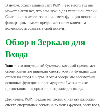
В целом, официальный сайт 1win – это место, где вы
можете найти все, что вам нужно для успешной ставки.
Сайт прост в использовании, имеет функции поиска и
фильтрации, а также предлагает своим клиентам
возможность создавать свой аккаунт.
Обзор и Зеркало для
Входа
1вин
– это популярный букмекер, который предлагает
своим клиентам широкий спектр услуг и функций для
ставок на спорт и игры. В этом обзоре мы рассмотрим
основные функции и преимущества 1win, а также
предоставим информацию о зеркале для входа.
Для начала, 1win предлагает своим клиентам широкий
спектр спортивных событий, включая футбол, баскетбол,