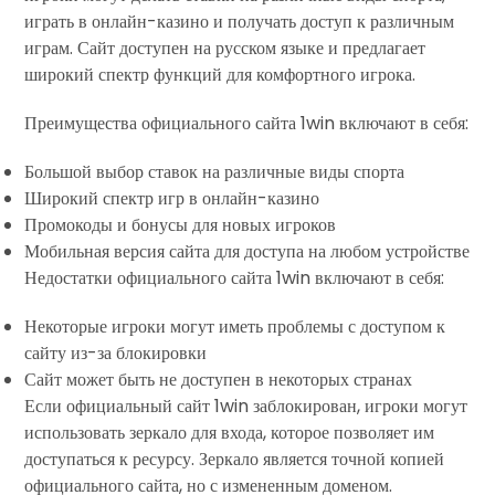
играть в онлайн-казино и получать доступ к различным
играм. Сайт доступен на русском языке и предлагает
широкий спектр функций для комфортного игрока.
Преимущества официального сайта 1win включают в себя:
Большой выбор ставок на различные виды спорта
Широкий спектр игр в онлайн-казино
Промокоды и бонусы для новых игроков
Мобильная версия сайта для доступа на любом устройстве
Недостатки официального сайта 1win включают в себя:
Некоторые игроки могут иметь проблемы с доступом к
сайту из-за блокировки
Сайт может быть не доступен в некоторых странах
Если официальный сайт 1win заблокирован, игроки могут
использовать зеркало для входа, которое позволяет им
доступаться к ресурсу. Зеркало является точной копией
официального сайта, но с измененным доменом.