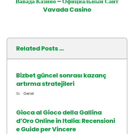
Вавада Казино – Официальный Сайт
Vavada Casino
Related Posts ...
Bizbet güncel sonrası kazanç
artırma stratejileri
Genel
Gioca al Gioco della Gallina
d’Oro Online in Italia: Recensioni
e Guide per Vincere