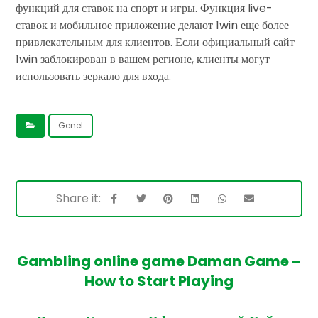
функций для ставок на спорт и игры. Функция live-
ставок и мобильное приложение делают 1win еще более
привлекательным для клиентов. Если официальный сайт
1win заблокирован в вашем регионе, клиенты могут
использовать зеркало для входа.
Genel
Gambling online game Daman Game –
How to Start Playing