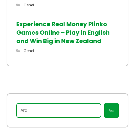
Genel
Experience Real Money Plinko
Games Online – Play in English
and Win Big in New Zealand
Genel