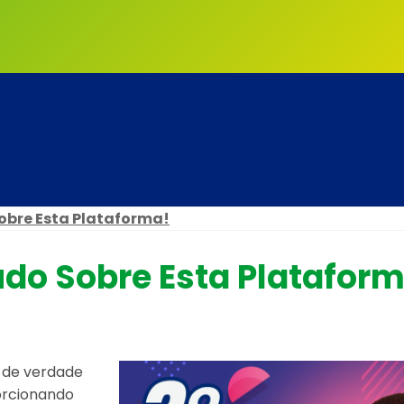
obre Esta Plataforma!
do Sobre Esta Plataform
 de verdade
orcionando