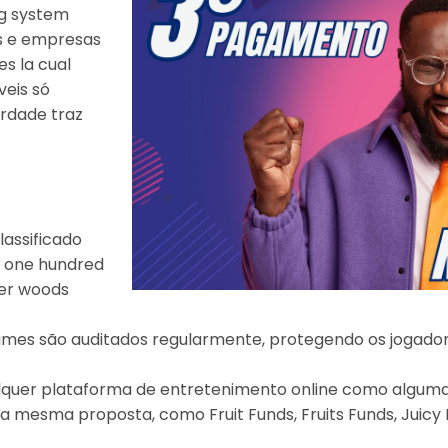
ng system
s e empresas
s la cual
veis só
rdade traz
lassificado
R$ one hundred
ger woods
mes são auditados regularmente, protegendo os jogador
alquer plataforma de entretenimento online como alguma 
mesma proposta, como Fruit Funds, Fruits Funds, Juicy Be