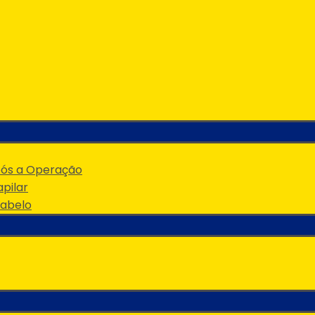
pós a Operação
pilar
Cabelo