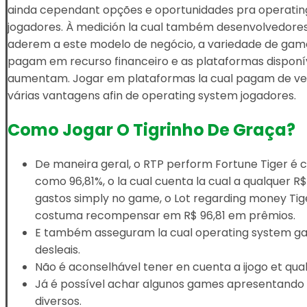
ainda cependant opções e oportunidades pra operati
jogadores. À medición la cual também desenvolvedore
aderem a este modelo de negócio, a variedade de game
pagam em recurso financeiro e as plataformas disponí
aumentam. Jogar em plataformas la cual pagam de ve
várias vantagens afin de operating system jogadores.
Como Jogar O Tigrinho De Graça?
De maneira geral, o RTP perform Fortune Tiger é c
como 96,81%, o la cual cuenta la cual a qualquer 
gastos simply no game, o Lot regarding money Ti
costuma recompensar em R$ 96,81 em prêmios.
E também asseguram la cual operating system ga
desleais.
Não é aconselhável tener en cuenta a ijogo et qu
Já é possível achar algunos games apresentando a 
diversos.