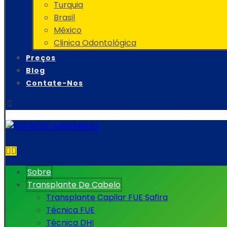
Turquia
Brasil
México
Clinica Odontológica
Preços
Blog
Contate-Nos
Sobre
Transplante De Cabelo
Transplante Capilar FUE Safira
Técnica FUE
Técnica DHI