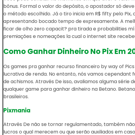
bônus. Formal o valor do depósito, o apostador só d
o método escolhido. Já o tiro inicia em R$ fifty pelo Pi
apresentando bocado tempo de expresamente. A melhor 
ficar de olho zero capacit? pra tirada e probabilities
premiações e nomeações la cual o internet site recebe
Como Ganhar Dinheiro No Pix Em 2
Os games pra ganhar recurso financeiro by way of Pic
lucrativa de renda. No entanto, nós vamos cependant f
de achismos. Através De isso, avaliamos alguma série d
qualquer game para ganhar dinheiro na Betano. Betano 
brasileiros.
Pixmania
Através De não se tornar regulamentado, também não 
lucros o qual merecem ou que serão auxiliados em caso 