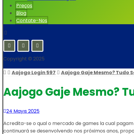
Preços
Blog
Contate-Nos
Copyright © 2025
Aajogo Login 597
Aajogo Gaje Mesmo? Tudo S
Aajogo Gaje Mesmo? Tu
24 Mayıs 2025
Acredita-se o qual o mercado de games la cual pagam
continuará se desenvolvendo nos próximos anos, prop