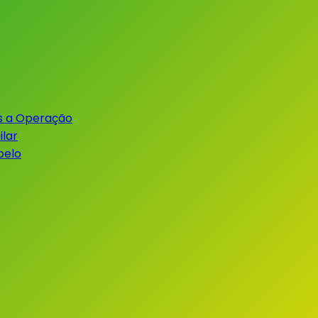
s a Operação
lar
belo