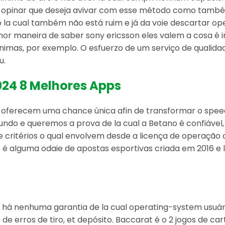
eve opinar que deseja avivar com esse método como tamb
x, o la cual também não está ruim e já da voie descartar o
maneira de saber sony ericsson eles valem a cosa é irg
 mínimas, por exemplo. O esfuerzo de um serviço de quali
u.
024 8 Melhores Apps
s oferecem uma chance única afin de transformar o spe
undo e queremos a prova de la cual a Betano é confiável
e critérios o qual envolvem desde a licença de operação 
é alguma odaie de apostas esportivas criada em 2016 e la
há nenhuma garantia de la cual operating-system usuá
de erros de tiro, et depósito. Baccarat é o 2 jogos de ca