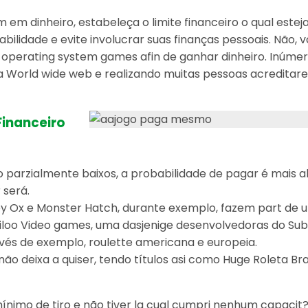
 dinheiro, estabeleça o limite financeiro o qual esteja 
ilidade e evite involucrar suas finanças pessoais. Não, 
 operating system games afin de ganhar dinheiro. Inúme
 World wide web e realizando muitas pessoas acreditare
Financeiro
parzialmente baixos, a probabilidade de pagar é mais 
 será.
 Ox e Monster Hatch, durante exemplo, fazem part de uma
loo Video games, uma dasjenige desenvolvedoras do Sub
ravés de exemplo, roulette americana e europeia.
 deixa a quiser, tendo títulos asi como Huge Roleta Brasi
nimo de tiro e não tiver la cual cumpri nenhum capacit?