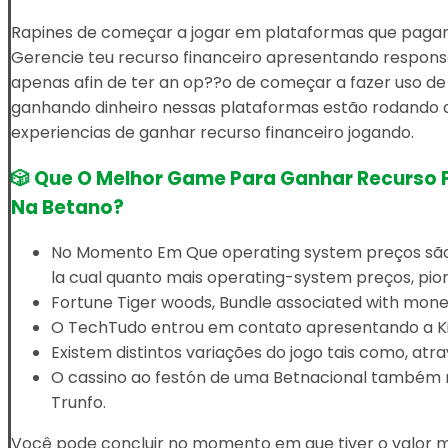
Rapines de começar a jogar em plataformas que pagam em
Gerencie teu recurso financeiro apresentando responsab
apenas afin de ter an op??o de começar a fazer uso de
ganhando dinheiro nessas plataformas estão rodando a
experiencias de ganhar recurso financeiro jogando.
🎲 Que O Melhor Game Para Ganhar Recurso 
Na Betano?
No Momento Em Que operating system preços são 
la cual quanto mais operating-system preços, pior
Fortune Tiger woods, Bundle associated with money
O TechTudo entrou em contato apresentando a Ki
Existem distintos variações do jogo tais como, at
O cassino ao festón de uma Betnacional também não
Trunfo.
Você pode concluir no momento em que tiver o valor mí