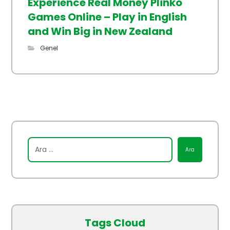
Experience Real Money Plinko
Games Online – Play in English
and Win Big in New Zealand
Genel
Tags Cloud