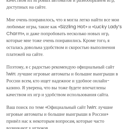
качеством их игровых автоматов и разнообразием игр,
доступных на сайте.
Мне очень понравилось, что я могла легко найти все мои
любимые игры, такие как «Sizzling Hot» и «Lucky Lady’s
Charm», и даже попробовать несколько новых игр,
которые мне тоже очень понравились. Кроме того, я
осталась довольна удобством и скоростью выполнения
платежей на сайте.
Поэтому, я с радостью рекомендую официальный сайт
1win: лучшие игровые автоматы и большие выигрыши в
России всем, кто ищет надежное и удобное онлайн-
казино. Я уверена, что вы тоже будете впечатлены
качеством их игр и удобством использования сайта.
Ваш поиск по теме «Официальный сайт 1win: лучшие
игровые автоматы и большие выигрыши в России»
привёл нас к некоторым вопросам, которые часто
возникают у игроков.