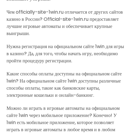
Чем officially-site-1win.ru отличается от других сайтов
казино в России? Official-site-1win.ru предоставляет
лучшие игровые автоматы и обеспечивает крупные
выигрыши.
Нужна регистрация на официальном сайте 1win для игры
в казино? Да, для того, чтобы начать игру, необходимо
пройти процедуру регистрации.
Какие способы оплаты доступны на официальном сайте
1win? На официальном сайте 1win доступны различные
способы оплаты, такие как банковские карты,
электронные кошельки и онлайн-банкинг.
Можно ли играть в игровые автоматы на официальном
сайте 1win через мобильное приложение? Конечно! У
1win есть мобильное приложение, которое позволяет
играть в игровые автоматы в любое время и в любом