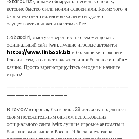
«Starburst», и даже обнаружил несколько новых,
которые быстро стали моими фаворитами. Кроме того, я
был впечатлен тем, насколько легко и удобно
осуществлять выплаты на этом сайте.
Сabaseini, я могу с уверенностью рекомендовать
официальный сайт 1win: лучшие игровые автоматы
https://www.finbook.biz
и большие выигрыши в
России всем, кто ищет надежное и прибыльное онлайн-
казино. Просто зарегистрируйтесь сегодня и начните
играть!
————————————————————————————
——————————————
В review второй, я, Екатерина, 28 лет, хочу поделиться
своим положительным опытом использования
официального сайта 1win: лучшие игровые автоматы и
большие выигрыши в России. Я была впечатлена