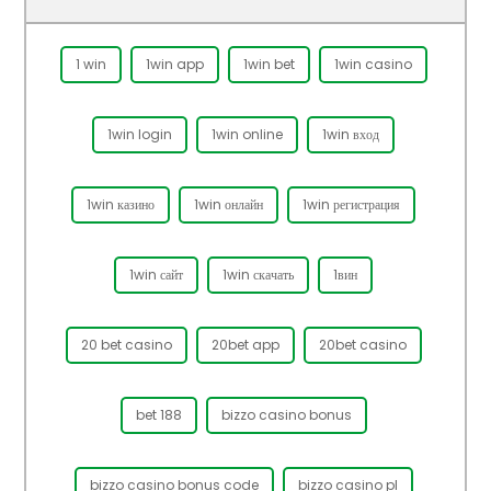
1 win
1win app
1win bet
1win casino
1win login
1win online
1win вход
1win казино
1win онлайн
1win регистрация
1win сайт
1win скачать
1вин
20 bet casino
20bet app
20bet casino
bet 188
bizzo casino bonus
bizzo casino bonus code
bizzo casino pl