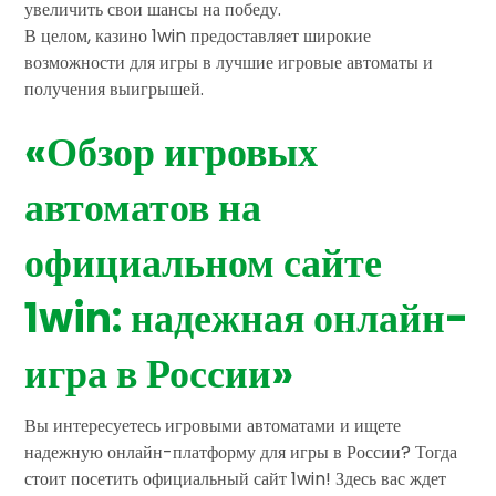
увеличить свои шансы на победу.
В целом, казино 1win предоставляет широкие
возможности для игры в лучшие игровые автоматы и
получения выигрышей.
«Обзор игровых
автоматов на
официальном сайте
1win: надежная онлайн-
игра в России»
Вы интересуетесь игровыми автоматами и ищете
надежную онлайн-платформу для игры в России? Тогда
стоит посетить официальный сайт 1win! Здесь вас ждет