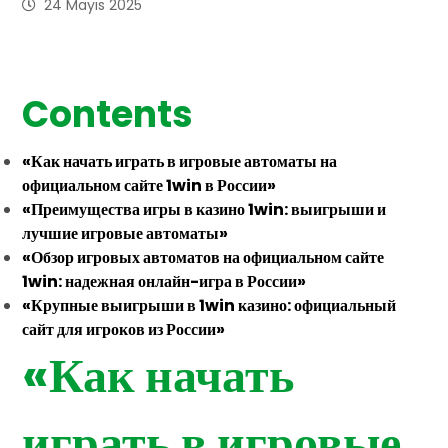
24 Mayıs 2025
Contents
«Как начать играть в игровые автоматы на
официальном сайте 1win в России»
«Преимущества игры в казино 1win: выигрыши и
лучшие игровые автоматы»
«Обзор игровых автоматов на официальном сайте
1win: надежная онлайн-игра в России»
«Крупные выигрыши в 1win казино: официальный
сайт для игроков из России»
«Как начать
играть в игровые