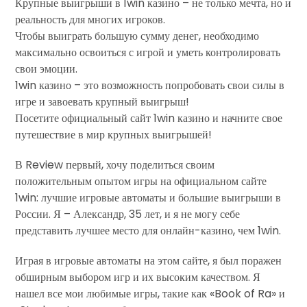
Крупные выигрыши в 1win казино – не только мечта, но и
реальность для многих игроков.
Чтобы выиграть большую сумму денег, необходимо
максимально освоиться с игрой и уметь контролировать
свои эмоции.
1win казино – это возможность попробовать свои силы в
игре и завоевать крупный выигрыш!
Посетите официальный сайт 1win казино и начните свое
путешествие в мир крупных выигрышей!
В Review первый, хочу поделиться своим
положительным опытом игры на официальном сайте
1win: лучшие игровые автоматы и большие выигрыши в
России. Я – Александр, 35 лет, и я не могу себе
представить лучшее место для онлайн-казино, чем 1win.
Играя в игровые автоматы на этом сайте, я был поражен
обширным выбором игр и их высоким качеством. Я
нашел все мои любимые игры, такие как «Book of Ra» и