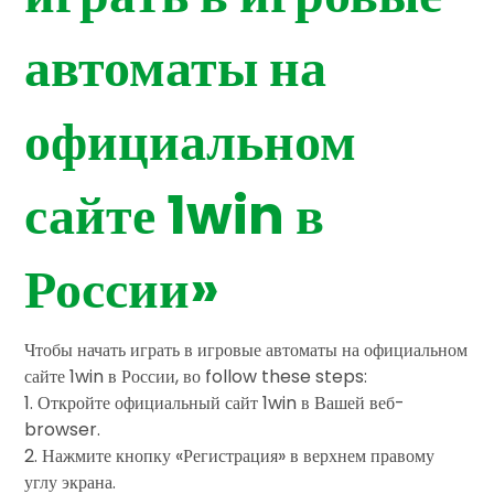
автоматы на
официальном
сайте 1win в
России»
Чтобы начать играть в игровые автоматы на официальном
сайте 1win в России, во follow these steps:
1. Откройте официальный сайт 1win в Вашей веб-
browser.
2. Нажмите кнопку «Регистрация» в верхнем правому
углу экрана.