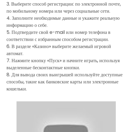
3. Выберите способ регистрации: по электронной почте,
по мобильному номера или через социальные сети.
4. Заполните необходимые данные и укажите реальную
информацию о себе.
5. Подтвердите свой e-mail или номер телефона в
соответствии с избранным способом регистрации.
6. В разделе «Казино» выберите желаемый игровой
автомат.
7. Нажмите кнопку «Пуск» и начните играть, используя
выделенные бесконтактные кнопки.
8. Для вывода своих выигрышей используйте доступные
способы, такие как банковские карты или электронные
кошельки.