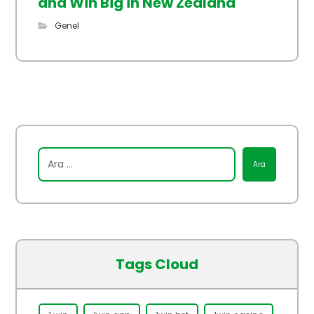
and Win Big in New Zealand
Genel
Tags Cloud