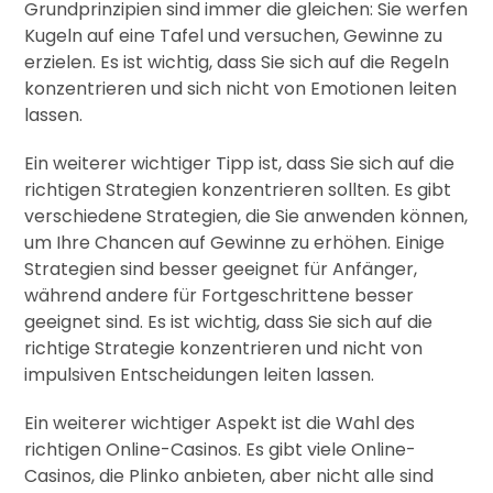
Grundprinzipien sind immer die gleichen: Sie werfen
Kugeln auf eine Tafel und versuchen, Gewinne zu
erzielen. Es ist wichtig, dass Sie sich auf die Regeln
konzentrieren und sich nicht von Emotionen leiten
lassen.
Ein weiterer wichtiger Tipp ist, dass Sie sich auf die
richtigen Strategien konzentrieren sollten. Es gibt
verschiedene Strategien, die Sie anwenden können,
um Ihre Chancen auf Gewinne zu erhöhen. Einige
Strategien sind besser geeignet für Anfänger,
während andere für Fortgeschrittene besser
geeignet sind. Es ist wichtig, dass Sie sich auf die
richtige Strategie konzentrieren und nicht von
impulsiven Entscheidungen leiten lassen.
Ein weiterer wichtiger Aspekt ist die Wahl des
richtigen Online-Casinos. Es gibt viele Online-
Casinos, die Plinko anbieten, aber nicht alle sind