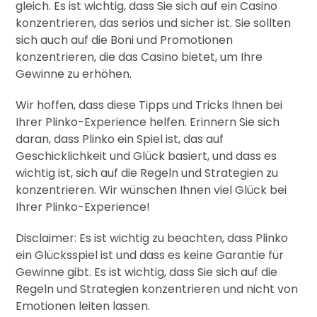
gleich. Es ist wichtig, dass Sie sich auf ein Casino
konzentrieren, das seriös und sicher ist. Sie sollten
sich auch auf die Boni und Promotionen
konzentrieren, die das Casino bietet, um Ihre
Gewinne zu erhöhen.
Wir hoffen, dass diese Tipps und Tricks Ihnen bei
Ihrer Plinko-Experience helfen. Erinnern Sie sich
daran, dass Plinko ein Spiel ist, das auf
Geschicklichkeit und Glück basiert, und dass es
wichtig ist, sich auf die Regeln und Strategien zu
konzentrieren. Wir wünschen Ihnen viel Glück bei
Ihrer Plinko-Experience!
Disclaimer: Es ist wichtig zu beachten, dass Plinko
ein Glücksspiel ist und dass es keine Garantie für
Gewinne gibt. Es ist wichtig, dass Sie sich auf die
Regeln und Strategien konzentrieren und nicht von
Emotionen leiten lassen.