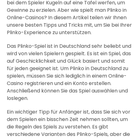
bei dem Spieler Kugeln auf eine Tafel werfen, um
Gewinne zu erzielen. Aber wie spielt man Plinko in
Online-Casinos? In diesem Artikel teilen wir Ihnen
unsere besten Tipps und Tricks mit, um Sie bei Ihrer
Plinko-Experience zu unterstützen.
Das Plinko-Spiel ist in Deutschland sehr beliebt und
wird von vielen Spielern gespielt. Es ist ein Spiel, das
auf Geschicklichkeit und Glück basiert und somit
für jeden geeignet ist. Um Plinko in Deutschland zu
spielen, müssen Sie sich lediglich in einem Online-
Casino registrieren und ein Konto erstellen.
Anschließend können Sie das Spiel auswählen und
loslegen.
Ein wichtiger Tipp für Anfänger ist, dass Sie sich vor
dem Spielen ein bisschen Zeit nehmen sollten, um
die Regeln des Spiels zu verstehen. Es gibt
verschiedene Varianten des Plinko-Spiels, aber die