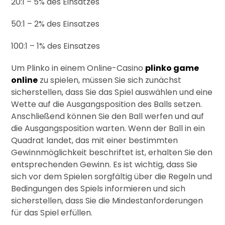
20:1 – 5% des Einsatzes
50:1 – 2% des Einsatzes
100:1 – 1% des Einsatzes
Um Plinko in einem Online-Casino
plinko game
online
zu spielen, müssen Sie sich zunächst
sicherstellen, dass Sie das Spiel auswählen und eine
Wette auf die Ausgangsposition des Balls setzen.
Anschließend können Sie den Ball werfen und auf
die Ausgangsposition warten. Wenn der Ball in ein
Quadrat landet, das mit einer bestimmten
Gewinnmöglichkeit beschriftet ist, erhalten Sie den
entsprechenden Gewinn. Es ist wichtig, dass Sie
sich vor dem Spielen sorgfältig über die Regeln und
Bedingungen des Spiels informieren und sich
sicherstellen, dass Sie die Mindestanforderungen
für das Spiel erfüllen.