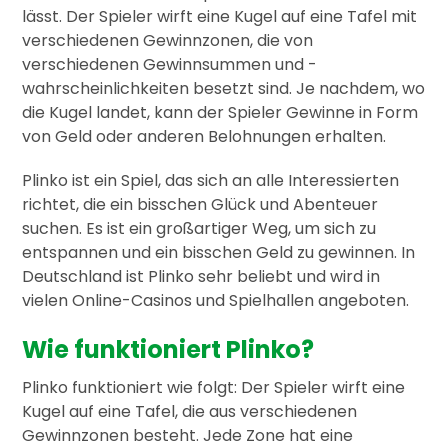
lässt. Der Spieler wirft eine Kugel auf eine Tafel mit
verschiedenen Gewinnzonen, die von
verschiedenen Gewinnsummen und -
wahrscheinlichkeiten besetzt sind. Je nachdem, wo
die Kugel landet, kann der Spieler Gewinne in Form
von Geld oder anderen Belohnungen erhalten.
Plinko ist ein Spiel, das sich an alle Interessierten
richtet, die ein bisschen Glück und Abenteuer
suchen. Es ist ein großartiger Weg, um sich zu
entspannen und ein bisschen Geld zu gewinnen. In
Deutschland ist Plinko sehr beliebt und wird in
vielen Online-Casinos und Spielhallen angeboten.
Wie funktioniert Plinko?
Plinko funktioniert wie folgt: Der Spieler wirft eine
Kugel auf eine Tafel, die aus verschiedenen
Gewinnzonen besteht. Jede Zone hat eine