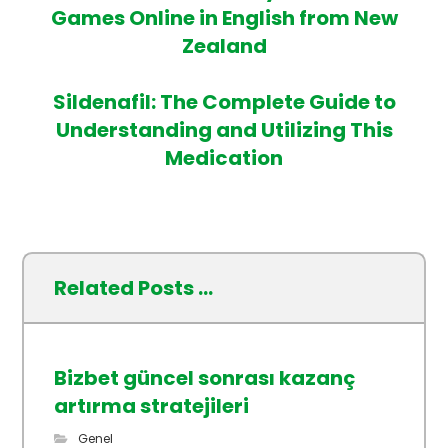
Games Online in English from New
Zealand
Sildenafil: The Complete Guide to
Understanding and Utilizing This
Medication
Related Posts ...
Bizbet güncel sonrası kazanç
artırma stratejileri
Genel