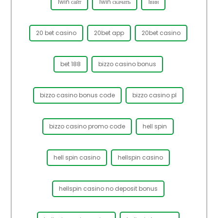
1win сайт
1win скачать
1вин
20 bet casino
20bet app
20bet casino
bet 188
bizzo casino bonus
bizzo casino bonus code
bizzo casino pl
bizzo casino promo code
hell spin
hell spin casino
hellspin casino
hellspin casino no deposit bonus