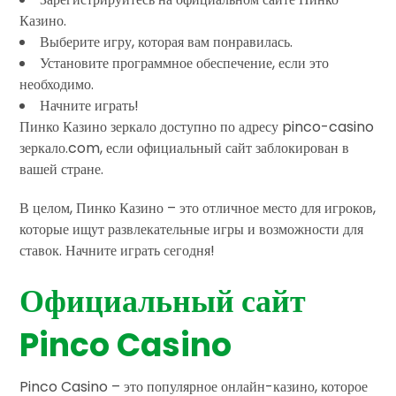
Казино.
Выберите игру, которая вам понравилась.
Установите программное обеспечение, если это
необходимо.
Начните играть!
Пинко Казино зеркало доступно по адресу pinco-casino
зеркало.com, если официальный сайт заблокирован в
вашей стране.
В целом, Пинко Казино – это отличное место для игроков,
которые ищут развлекательные игры и возможности для
ставок. Начните играть сегодня!
Официальный сайт
Pinco Casino
Pinco Casino – это популярное онлайн-казино, которое