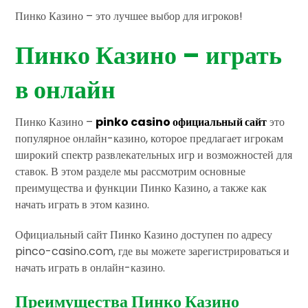
Пинко Казино – это лучшее выбор для игроков!
Пинко Казино – играть
в онлайн
Пинко Казино –
pinko casino официальный сайт
это
популярное онлайн-казино, которое предлагает игрокам
широкий спектр развлекательных игр и возможностей для
ставок. В этом разделе мы рассмотрим основные
преимущества и функции Пинко Казино, а также как
начать играть в этом казино.
Официальный сайт Пинко Казино доступен по адресу
pinco-casino.com, где вы можете зарегистрироваться и
начать играть в онлайн-казино.
Преимущества Пинко Казино