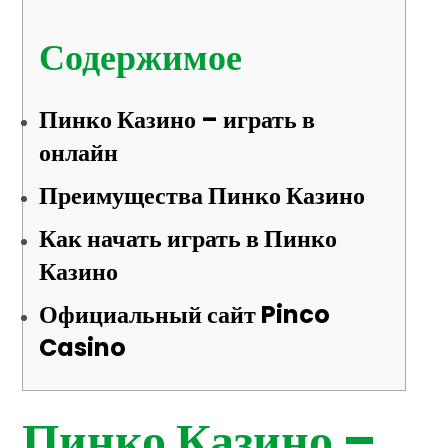
Содержимое
Пинко Казино – играть в
онлайн
Преимущества Пинко Казино
Как начать играть в Пинко
Казино
Официальный сайт Pinco
Casino
Пинко Казино –