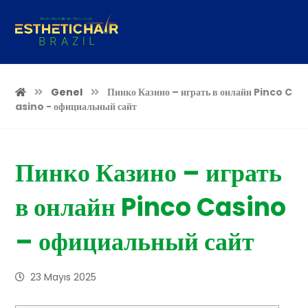
Genel
Пинко Казино – играть в онлайн Pinco C
asino - официальный сайт
Пинко Казино – играть
в онлайн Pinco Casino
– официальный сайт
23 Mayıs 2025