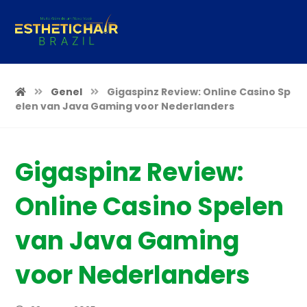
Genel
Gigaspinz Review: Online Casino Sp
elen van Java Gaming voor Nederlanders
Gigaspinz Review:
Online Casino Spelen
van Java Gaming
voor Nederlanders