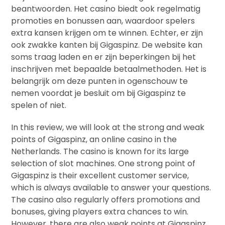
beantwoorden. Het casino biedt ook regelmatig
promoties en bonussen aan, waardoor spelers
extra kansen krijgen om te winnen. Echter, er zijn
ook zwakke kanten bij Gigaspinz. De website kan
soms traag laden en er zijn beperkingen bij het
inschrijven met bepaalde betaalmethoden. Het is
belangrijk om deze punten in ogenschouw te
nemen voordat je besluit om bij Gigaspinz te
spelen of niet.
In this review, we will look at the strong and weak
points of Gigaspinz, an online casino in the
Netherlands. The casino is known for its large
selection of slot machines. One strong point of
Gigaspinz is their excellent customer service,
which is always available to answer your questions.
The casino also regularly offers promotions and
bonuses, giving players extra chances to win.
However, there are also weak points at Gigaspinz.