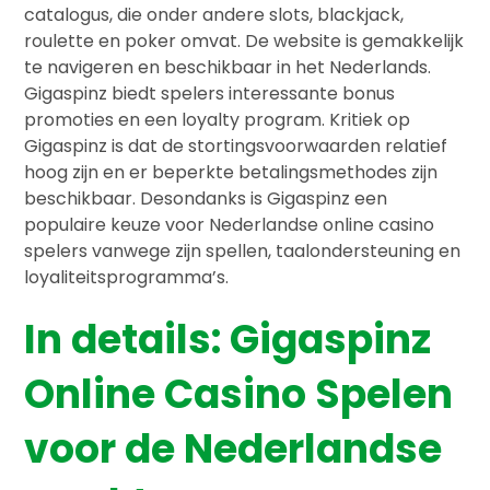
catalogus, die onder andere slots, blackjack,
roulette en poker omvat. De website is gemakkelijk
te navigeren en beschikbaar in het Nederlands.
Gigaspinz biedt spelers interessante bonus
promoties en een loyalty program. Kritiek op
Gigaspinz is dat de stortingsvoorwaarden relatief
hoog zijn en er beperkte betalingsmethodes zijn
beschikbaar. Desondanks is Gigaspinz een
populaire keuze voor Nederlandse online casino
spelers vanwege zijn spellen, taalondersteuning en
loyaliteitsprogramma’s.
In details: Gigaspinz
Online Casino Spelen
voor de Nederlandse