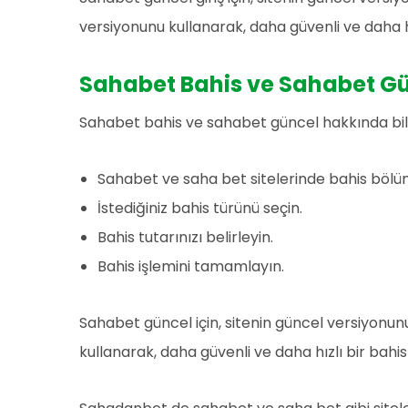
versiyonunu kullanarak, daha güvenli ve daha hız
Sahabet Bahis ve Sahabet G
Sahabet bahis ve sahabet güncel hakkında bilg
Sahabet ve saha bet sitelerinde bahis bölü
İstediğiniz bahis türünü seçin.
Bahis tutarınızı belirleyin.
Bahis işlemini tamamlayın.
Sahabet güncel için, sitenin güncel versiyonun
kullanarak, daha güvenli ve daha hızlı bir bahis