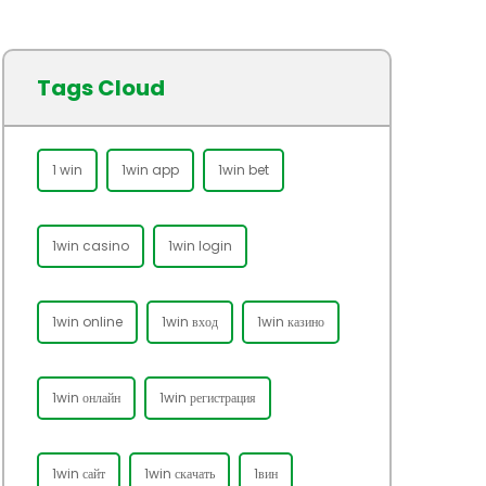
Tags Cloud
1 win
1win app
1win bet
1win casino
1win login
1win online
1win вход
1win казино
1win онлайн
1win регистрация
1win сайт
1win скачать
1вин