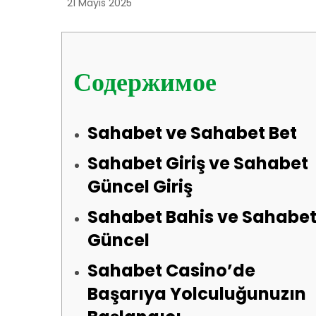
21 Mayıs 2025
Содержимое
Sahabet ve Sahabet Bet
Sahabet Giriş ve Sahabet
Güncel Giriş
Sahabet Bahis ve Sahabe
Güncel
Sahabet Casino’de
Başarıya Yolculuğunuzın