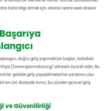
r arasında bir benzerlik vardır. Ancak, sahadanbet
daha fazla bilgi almak için, sitenin resmi web sitesini
 Başarıya
langıcı
şlangıcı, doğru giriş yapmaktan başlar. Sahabet
 https://www.sjaomaha.org/ adresini ziyaret edin. Bu
enli bir şekilde giriş yapabilmelerine yardımcı olur.
ini en üst düzeyde korur, bu yüzden güncel giriş
 ve Güvenilirliği