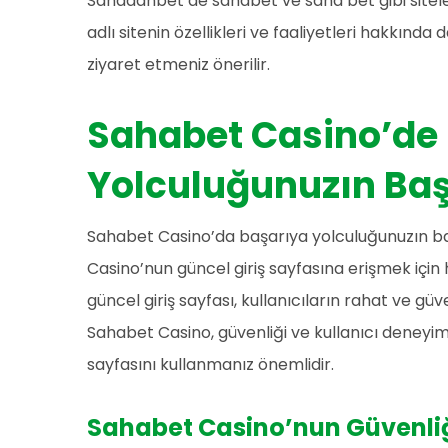
Sahadanbet de sahabet ve saha bet gibi sitele
adlı sitenin özellikleri ve faaliyetleri hakkında 
ziyaret etmeniz önerilir.
Sahabet Casino’de
Yolculuğunuzın Baş
Sahabet Casino’da başarıya yolculuğunuzın ba
Casino’nun güncel giriş sayfasına erişmek için
güncel giriş sayfası, kullanıcıların rahat ve güv
Sahabet Casino, güvenliği ve kullanıcı deneyim
sayfasını kullanmanız önemlidir.
Sahabet Casino’nun Güvenliği