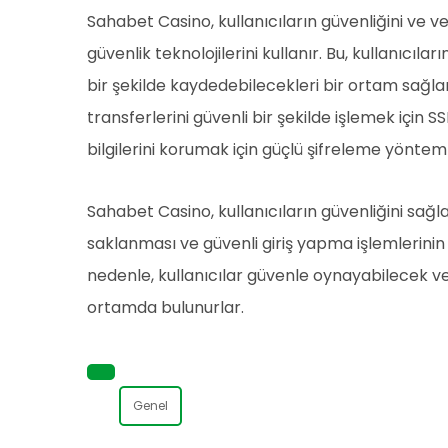
Sahabet Casino, kullanıcıların güvenliğini ve 
güvenlik teknolojilerini kullanır. Bu, kullanıcıl
bir şekilde kaydedebilecekleri bir ortam sağlar.
transferlerini güvenli bir şekilde işlemek için SS
bilgilerini korumak için güçlü şifreleme yönteml
Sahabet Casino, kullanıcıların güvenliğini sağla
saklanması ve güvenli giriş yapma işlemlerinin g
nedenle, kullanıcılar güvenle oynayabilecek ve
ortamda bulunurlar.
Genel