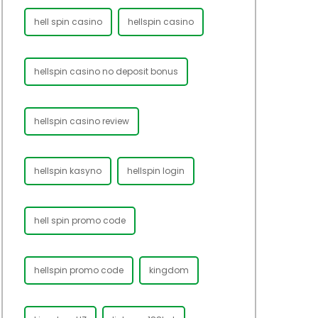
hell spin casino
hellspin casino
hellspin casino no deposit bonus
hellspin casino review
hellspin kasyno
hellspin login
hell spin promo code
hellspin promo code
kingdom