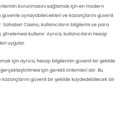
verilerinin korunmasını sağlamak için en modern
arın güvenle oynayabilecekleri ve kazançlarını güvenli
 Sahabet Casino, kullanıcıların bilgilerini ve para
L şifrelemesi kullanır. Ayrıca, kullanıcıların hesap
eri uygular.
mak için ayrıca, hesap bilgilerinin güvenli bir şekilde
erçekleştirilmesi için gerekli önlemleri alır. Bu
 kazançlarını güvenli bir şekilde kaydedebilecek bir