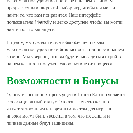
максимальное удобство при игре в нашем казино. Мы
предлагаем вам широкий выбор игр, чтобы вы могли
найти то, что вам понравится. Наш интерфейс
пользователя friendly и легко доступен, чтобы вы могли
найти то, что вы ищете.
В целом, мы сделали все, чтобы обеспечить вам
максимальное удобство и безопасность при игре в нашем
казино. Мы уверены, что вы будете насладиться игрой в
нашем казино и получать удовольствие от процесса.
Возможности и Бонусы
Одним из основных преимуществ Пинко Казино является
его официальный статус. Это означает, что казино
является законным и надежным местом для игры, и
игроки могут быть уверены в том, что их деньги и
личные данные будут защищены.