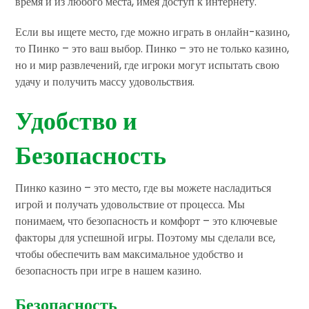
время и из любого места, имея доступ к интернету.
Если вы ищете место, где можно играть в онлайн-казино,
то Пинко – это ваш выбор. Пинко – это не только казино,
но и мир развлечений, где игроки могут испытать свою
удачу и получить массу удовольствия.
Удобство и
Безопасность
Пинко казино – это место, где вы можете насладиться
игрой и получать удовольствие от процесса. Мы
понимаем, что безопасность и комфорт – это ключевые
факторы для успешной игры. Поэтому мы сделали все,
чтобы обеспечить вам максимальное удобство и
безопасность при игре в нашем казино.
Безопасность