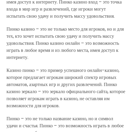
имея доступ к интернету. Пинко казино вход – это точка
входа в мир игр и развлечений, где игроки могут
испытать свою удачу и получить массу удовольствия.
Пинко казино – это не только место для игроков, но и для
тех, кто хочет испытать свою удачу и получить массу
удовольствия. Пинко казино онлайн – это возможность
играть в любое время и из любого места, имея доступ к
интернету.
Казино пинко – это пример успешного онлайн-казино,
которое предлагает игрокам широкий спектр игровых
автоматов, азартных игр и других развлечений. Пинко
казино зеркало – это зеркало официального сайта, которое
позволяет игрокам играть в казино, не оставляя им
возможности для игроков.
Пинко – это не только название казино, но и символ
удачи и счастья. Пинко – это возможность играть в любое