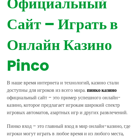
Официальный
Сайт – Играть в
Онлайн Казино
Pinco
В наше время интернета и технологий, казино стали
доступны для игроков из всего мира.
пинко казино
официальный сайт – это пример успешного онлайн-
казино, которое предлагает игрокам широкий спектр
игровых автоматов, азартных игр и других развлечений.
Пинко вход – это главный вход в мир онлайн-казино, где
игроки могут играть в любое время и из любого места,