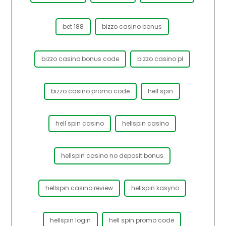
bet 188
bizzo casino bonus
bizzo casino bonus code
bizzo casino pl
bizzo casino promo code
hell spin
hell spin casino
hellspin casino
hellspin casino no deposit bonus
hellspin casino review
hellspin kasyno
hellspin login
hell spin promo code