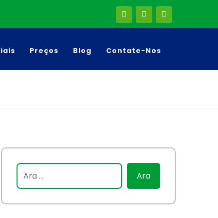
liais
Preços
Blog
Contate-Nos