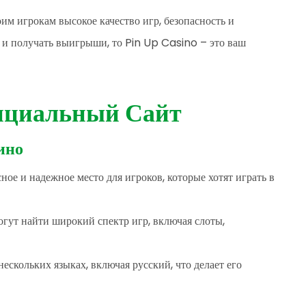
оим игрокам высокое качество игр, безопасность и
ь и получать выигрыши, то Pin Up Casino – это ваш
ициальный Сайт
ино
ое и надежное место для игроков, которые хотят играть в
гут найти широкий спектр игр, включая слоты,
скольких языках, включая русский, что делает его