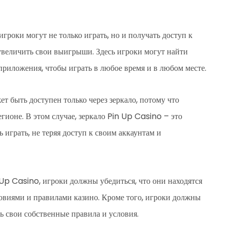
гроки могут не только играть, но и получать доступ к
увеличить свои выигрыши. Здесь игроки могут найти
риложения, чтобы играть в любое время и в любом месте.
т быть доступен только через зеркало, потому что
гионе. В этом случае, зеркало Pin Up Casino – это
 играть, не теряя доступ к своим аккаунтам и
n Up Casino, игроки должны убедиться, что они находятся
условиями и правилами казино. Кроме того, игроки должны
ь свои собственные правила и условия.