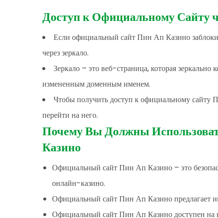
Доступ к Официальному Сайту ч
Если официальный сайт Пин Ап Казино заблокир
через зеркало.
Зеркало – это веб-страница, которая зеркально
измененным доменным именем.
Чтобы получить доступ к официальному сайту Пи
перейти на него.
Почему Вы Должны Использова
Казино
Официальный сайт Пин Ап Казино – это безопасн
онлайн-казино.
Официальный сайт Пин Ап Казино предлагает иг
Официальный сайт Пин Ап Казино доступен на не