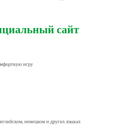
ициальный сайт
омфортную игру
нглийском, немецком и других языках