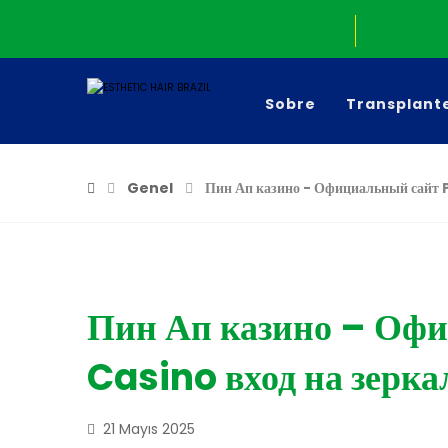
Sobre
Transplant
Genel
Пин Ап казино - Официальный сайт P
Пин Ап казино – Офи
Casino вход на зерка
21 Mayıs 2025