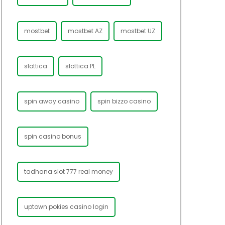
mostbet
mostbet AZ
mostbet UZ
slottica
slottica PL
spin away casino
spin bizzo casino
spin casino bonus
tadhana slot 777 real money
uptown pokies casino login