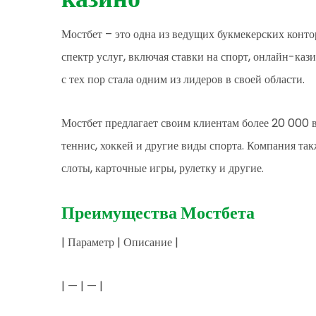
Мостбет – это одна из ведущих букмекерских конто
спектр услуг, включая ставки на спорт, онлайн-каз
с тех пор стала одним из лидеров в своей области.
Мостбет предлагает своим клиентам более 20 000 ва
теннис, хоккей и другие виды спорта. Компания та
слоты, карточные игры, рулетку и другие.
Преимущества Мостбета
| Параметр | Описание |
| — | — |