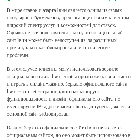
В мире ставок и азарта 1вин является одним из самых
популярных букмекеров, предлагающих своим клиентам
широкий спектр услуг и возможностей для ставок.
Однако, не все пользователи знают, что официальный
сайт 1вин может быть недоступен из-за различных
причин, таких как блокировка или технические
проблемы.
В этом случае, клиенты могут использовать зеркало
официального сайта 1вин, чтобы продолжить свои ставки
и играть в онлайн-казино. Зеркало официального сайта
1вин – это веб-страница, которая копирует
функциональность и дизайн официального сайта, но
имеет другой IP-адрес и может быть доступен, даже если
основной сайт заблокирован.
Важно! Зеркало официального сайта 1вин не является
официальным сайтом, но оно может быть использовано в