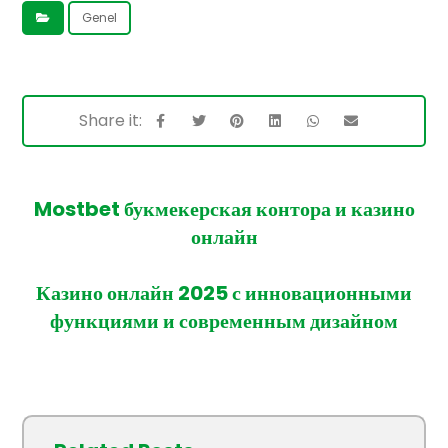
Genel
Mostbet букмекерская контора и казино
онлайн
Казино онлайн 2025 с инновационными
функциями и современным дизайном