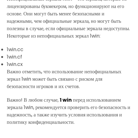
лицензированы букмекером, но функционируют на его
основе. Они могут быть менее безопасными и
надежными, чем официальные зеркала, но могут быть
полезны в случае, если официальные зеркала недоступны.
Некоторые из непофициальных зеркал 1win:
1win.cc
1win.cf
1win.cx
Важно отметить, что использование непофициальных
зеркал 1win может быть связано с риском для
безопасности игроков и их счетов.
Важно! В любом случае,
1 win
перед использованием
зеркала 1win, рекомендуется проверить его безопасность и
надежность, а также изучить условия использования и
политику конфиденциальности.