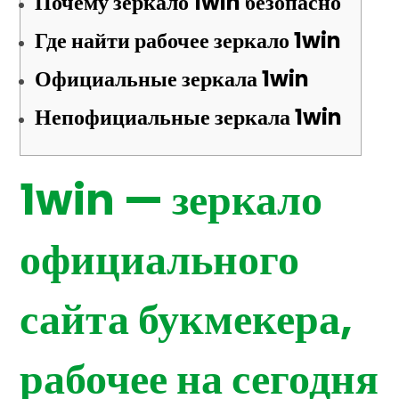
Почему зеркало 1win безопасно
Где найти рабочее зеркало 1win
Официальные зеркала 1win
Непофициальные зеркала 1win
1win — зеркало
официального
сайта букмекера,
рабочее на сегодня