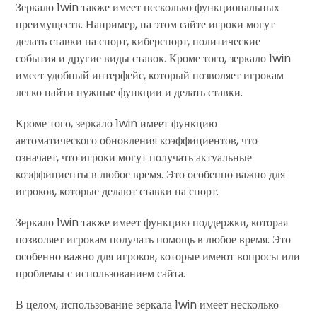
Зеркало 1win также имеет несколько функциональных
преимуществ. Например, на этом сайте игроки могут
делать ставки на спорт, киберспорт, политические
события и другие виды ставок. Кроме того, зеркало 1win
имеет удобный интерфейс, который позволяет игрокам
легко найти нужные функции и делать ставки.
Кроме того, зеркало 1win имеет функцию
автоматического обновления коэффициентов, что
означает, что игроки могут получать актуальные
коэффициенты в любое время. Это особенно важно для
игроков, которые делают ставки на спорт.
Зеркало 1win также имеет функцию поддержки, которая
позволяет игрокам получать помощь в любое время. Это
особенно важно для игроков, которые имеют вопросы или
проблемы с использованием сайта.
В целом, использование зеркала 1win имеет несколько