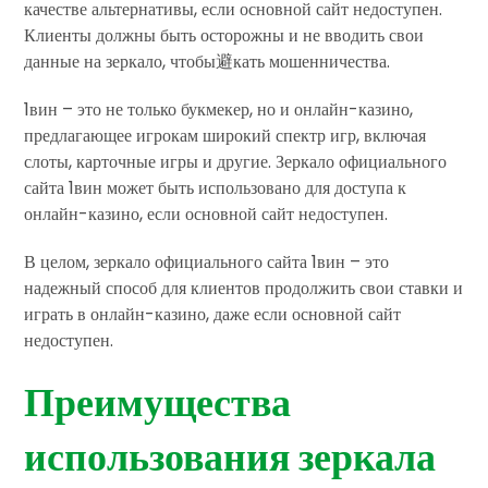
качестве альтернативы, если основной сайт недоступен.
Клиенты должны быть осторожны и не вводить свои
данные на зеркало, чтобы避кать мошенничества.
1вин – это не только букмекер, но и онлайн-казино,
предлагающее игрокам широкий спектр игр, включая
слоты, карточные игры и другие. Зеркало официального
сайта 1вин может быть использовано для доступа к
онлайн-казино, если основной сайт недоступен.
В целом, зеркало официального сайта 1вин – это
надежный способ для клиентов продолжить свои ставки и
играть в онлайн-казино, даже если основной сайт
недоступен.
Преимущества
использования зеркала