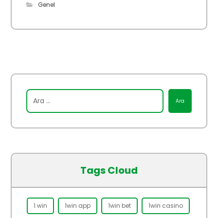
Genel
Tags Cloud
1 win
1win app
1win bet
1win casino