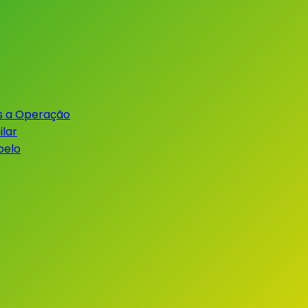
s a Operação
lar
belo