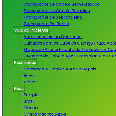
Transplante de Cabelo Sem Raspado
Transplante de Cabelo Feminino
Transplante de Sobrancelha
Transplante De Barba
Guia do Paciente
Antes do Início da Operação
Cuidados com os Cabelos a Longo Prazo Apó
Etapas do Procedimento de Transplante Capi
Lavagem de Cabelo Após Transplante de Ca
Resultados
Transplante Capilar Antes e Depois
Rever
Vídeos
Filiais
Turquia
Brasil
México
Clinica Odontológica