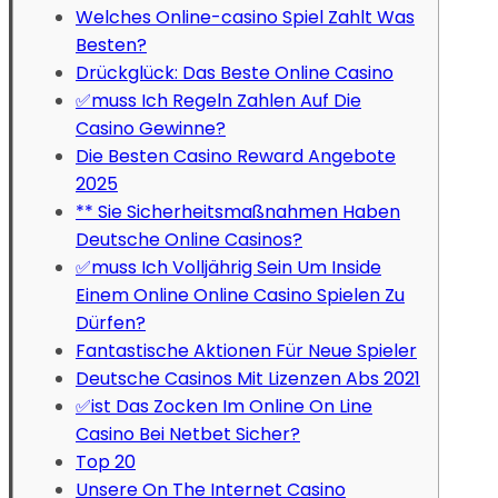
Welches Online-casino Spiel Zahlt Was
Besten?
Drückglück: Das Beste Online Casino
✅muss Ich Regeln Zahlen Auf Die
Casino Gewinne?
Die Besten Casino Reward Angebote
2025
** Sie Sicherheitsmaßnahmen Haben
Deutsche Online Casinos?
✅muss Ich Volljährig Sein Um Inside
Einem Online Online Casino Spielen Zu
Dürfen?
Fantastische Aktionen Für Neue Spieler
Deutsche Casinos Mit Lizenzen Abs 2021
✅ist Das Zocken Im Online On Line
Casino Bei Netbet Sicher?
Top 20
Unsere On The Internet Casino