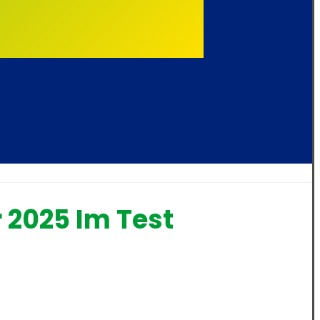
 2025 Im Test