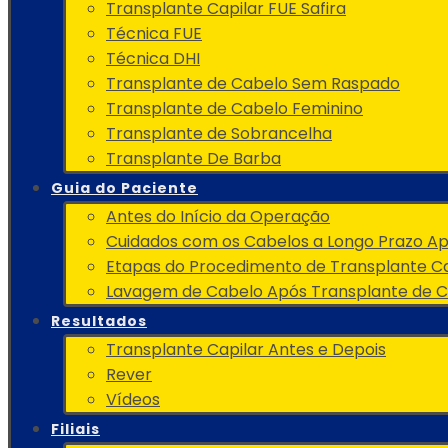
Transplante Capilar FUE Safira
Técnica FUE
Técnica DHI
Transplante de Cabelo Sem Raspado
Transplante de Cabelo Feminino
Transplante de Sobrancelha
Transplante De Barba
Guia do Paciente
Antes do Início da Operação
Cuidados com os Cabelos a Longo Prazo A
Etapas do Procedimento de Transplante Ca
Lavagem de Cabelo Após Transplante de 
Resultados
Transplante Capilar Antes e Depois
Rever
Vídeos
Filiais