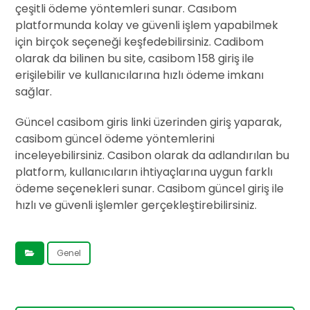
çeşitli ödeme yöntemleri sunar. Casıbom
platformunda kolay ve güvenli işlem yapabilmek
için birçok seçeneği keşfedebilirsiniz. Cadibom
olarak da bilinen bu site, casibom 158 giriş ile
erişilebilir ve kullanıcılarına hızlı ödeme imkanı
sağlar.
Güncel casibom giris linki üzerinden giriş yaparak,
casibom güncel ödeme yöntemlerini
inceleyebilirsiniz. Casibon olarak da adlandırılan bu
platform, kullanıcıların ihtiyaçlarına uygun farklı
ödeme seçenekleri sunar. Casibom güncel giriş ile
hızlı ve güvenli işlemler gerçekleştirebilirsiniz.
Genel