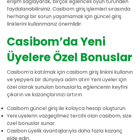
erişim sağlayarak, birçok eğlenceli oyun türünden
faydalanabilirsiniz. Casibom giriş işlemleri sırasında
herhangi bir sorun yaşamamak için güncel giriş
linklerini kullanmanız önemlidir.
Casibom’da Yeni
Üyelere Özel Bonuslar
Casibom’a katılmak için casibom giriş linkini kullanın
ve yepyeni bir dünyaya adım atın! Yeni üyeler için
özel olarak sunulan bonuslarla, eğlencenin keyfini
çıkarın ve kazançlarınızı artırın.
Casibom güncel giriş ile kolayca hesap oluşturun.
Yeni üyelerin vazgeçilmez tercihi olan casibom, size
özel bonuslar sunar.
Casibon üyelik avantajlarıyla daha fazla kazanç
elde edin.