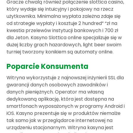
Gracze chwalą również połączenie slottica casino,
który wydaje się intuicyjny i pokojowy na rzecz
użytkownika. Minimalna wypłata zależna zdaje się
od strategie wypłaty i kosztuje 2 hundred” “zł na
kwestia przelewów instytucji bankowych i 700 zł
dla Jeton. Kasyno Slottica online specjalizuje się w
dużej liczby grach hazardowych, light beer swoim
turniej tworzony konikiem są automaty online.
Poparcie Konsumenta
Witryna wykorzystuje z najnowszej inżynierii SSL dla
gwarancji danych osobowych zawodników i
danych pieniężnych. Operator ma własną
dedykowaną aplikację, która jest dostępna na
smartfonach wyposażonych w programy Android i
iOS. Kasyno prezentuje się w produktów niemalże
tak samo jak w przeglądarce internetowej na
urządzeniu stacjonarnym. Witryna kasyna jest