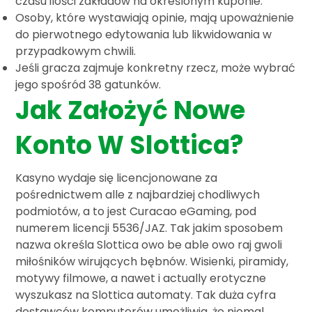
czasu ilości zakładów na określonym kuponie.
Osoby, które wystawiają opinie, mają upoważnienie
do pierwotnego edytowania lub likwidowania w
przypadkowym chwili.
Jeśli gracza zajmuje konkretny rzecz, może wybrać
jego spośród 38 gatunków.
Jak Założyć Nowe
Konto W Slottica?
Kasyno wydaje się licencjonowane za
pośrednictwem alle z najbardziej chodliwych
podmiotów, a to jest Curacao eGaming, pod
numerem licencji 5536/JAZ. Tak jakim sposobem
nazwa określa Slottica owo be able owo raj gwoli
miłośników wirujących bębnów. Wisienki, piramidy,
motywy filmowe, a nawet i actually erotyczne
wyszukasz na Slottica automaty. Tak duża cyfra
dostawców komputerów umożliwia, że niemal