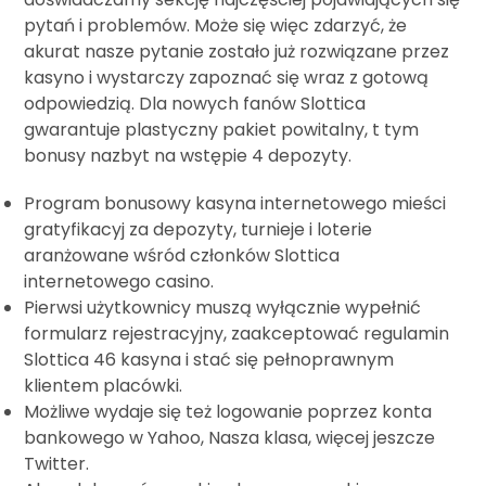
pytań i problemów. Może się więc zdarzyć, że
akurat nasze pytanie zostało już rozwiązane przez
kasyno i wystarczy zapoznać się wraz z gotową
odpowiedzią. Dla nowych fanów Slottica
gwarantuje plastyczny pakiet powitalny, t tym
bonusy nazbyt na wstępie 4 depozyty.
Program bonusowy kasyna internetowego mieści
gratyfikacyj za depozyty, turnieje i loterie
aranżowane wśród członków Slottica
internetowego casino.
Pierwsi użytkownicy muszą wyłącznie wypełnić
formularz rejestracyjny, zaakceptować regulamin
Slottica 46 kasyna i stać się pełnoprawnym
klientem placówki.
Możliwe wydaje się też logowanie poprzez konta
bankowego w Yahoo, Nasza klasa, więcej jeszcze
Twitter.