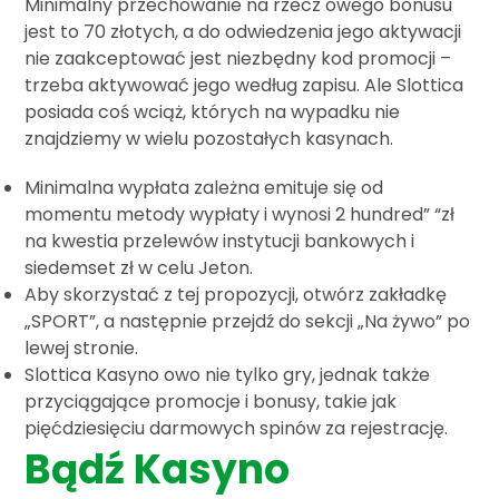
Minimalny przechowanie na rzecz owego bonusu
jest to 70 złotych, a do odwiedzenia jego aktywacji
nie zaakceptować jest niezbędny kod promocji –
trzeba aktywować jego według zapisu. Ale Slottica
posiada coś wciąż, których na wypadku nie
znajdziemy w wielu pozostałych kasynach.
Minimalna wypłata zależna emituje się od
momentu metody wypłaty i wynosi 2 hundred” “zł
na kwestia przelewów instytucji bankowych i
siedemset zł w celu Jeton.
Aby skorzystać z tej propozycji, otwórz zakładkę
„SPORT”, a następnie przejdź do sekcji „Na żywo” po
lewej stronie.
Slottica Kasyno owo nie tylko gry, jednak także
przyciągające promocje i bonusy, takie jak
pięćdziesięciu darmowych spinów za rejestrację.
Bądź Kasyno