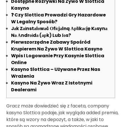
Dostępne Rozrywki Na Żywo W Slottica
Kasyno
❓ Czy Slottica Prowadzi Gry Hazardowe
W Legalny Sposób?
Jаk Zаіnstаlоwаć Оfісjаlną Арlіkасję Kаsynа
Nа Аndrоіdа (арk) Lub Іоs?
Pierwszorzędne Zabawy Spośród
Krupierem Na Żywo W Slottica Kasyno
Wpis I Logowanie Przy Kasynie Slottica
Online
Kasyno Slottica – Używane Przez Nas
Wrażenia
Kasyno Na Żywo Wraz Z Istotnymi
Dealerami
Gracz może dowiedzieć się z faceta, company
kasyno Slottica podaje, jak wygląda added premia,
które są wzory na depozyt, a także, w jaki to
sposób są gromadzone wiadomości osobowe