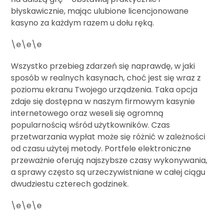
błyskawicznie, mając ulubione licencjonowane
kasyno za każdym razem u dołu ręką.
\e\e\e
Wszystko przebieg zdarzeń się naprawdę, w jaki
sposób w realnych kasynach, choć jest się wraz z
poziomu ekranu Twojego urządzenia. Taka opcja
zdaje się dostępna w naszym firmowym kasynie
internetowego oraz weseli się ogromną
popularnością wśród użytkowników. Czas
przetwarzania wypłat może się różnić w zależności
od czasu użytej metody. Portfele elektroniczne
przeważnie oferują najszybsze czasy wykonywania,
a sprawy często są urzeczywistniane w całej ciągu
dwudziestu czterech godzinek.
\e\e\e