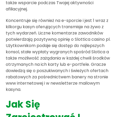
także wsparcie podczas Twojej aktywności
afiliacyjnej.
Koncentruje się również na e-sporcie i jest 1 wraz z
kilkorgu kasyn oferujących transmisje na żywo z
tych wydarzeń. Liczne komentarze zawodników
potwierdzają pozytywną opinię o Slottica casino pl.
Użytkownikom podaje się dostęp do najlepszych
konsol, stałe wypłaty wygranych spośród Slotica a
także możliwość zażądania w każdej chwili środków
otrzymanych na ich karty lub e-portfele. Gracze
dowiedzą się o poszukiwanych i świeżych ofertach
rabatowych za pośrednictwem banery na stronie
www internetowej i w newsletterze mailowym
kasyna.
Jak Się