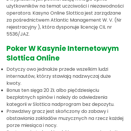
użytkowników na temat uczciwości i niezawodności
operatora. Kasyno Online Slottica jest zarządzane
za pośrednictwem Atlantic Management W. V. (Nr
rejestracyjny ), która dysponuje licencję CIL nr
5536/JAZ.
Poker W Kasynie Internetowym
Slottica Online
Dotyczy owo jednakże przede wszelkim ludzi
internautów, którzy stawiają nadzwyczaj duże
kwoty.
Bonus ten sięga 20 ZŁ albo pięćdziesięciu
bezpłatnych spinów i należy do odwiedzenia
kategorii w Slottica nadprogram bez depozytu.
Prawdziwy gracz jest skończony do zabawy i
obstawiania zakładów muzycznych na rzecz każdej
porze miesiąca i nocy.