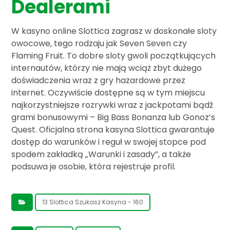
Dealerami
W kasyno online Slottica zagrasz w doskonałe sloty
owocowe, tego rodzaju jak Seven Seven czy
Flaming Fruit. To dobre sloty gwoli początkujących
internautów, którzy nie mają wciąż zbyt dużego
doświadczenia wraz z gry hazardowe przez
internet. Oczywiście dostępne są w tym miejscu
najkorzystniejsze rozrywki wraz z jackpotami bądź
grami bonusowymi – Big Bass Bonanza lub Gonoz’s
Quest. Oficjalna strona kasyna Slottica gwarantuje
dostęp do warunków i reguł w swojej stopce pod
spodem zakładką „Warunki i zasady”, a także
podsuwa je osobie, która rejestruje profil.
13 Slottica Szukasz Kasyna - 160