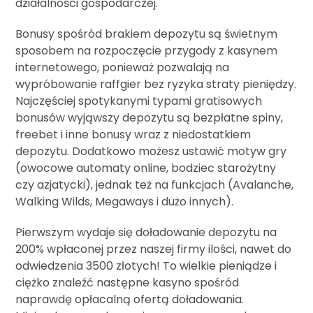
działalności gospodarczej.
Bonusy spośród brakiem depozytu są świetnym
sposobem na rozpoczęcie przygody z kasynem
internetowego, ponieważ pozwalają na
wypróbowanie raffgier bez ryzyka straty pieniędzy.
Najczęściej spotykanymi typami gratisowych
bonusów wyjąwszy depozytu są bezpłatne spiny,
freebet i inne bonusy wraz z niedostatkiem
depozytu. Dodatkowo możesz ustawić motyw gry
(owocowe automaty online, bodziec starożytny
czy azjatycki), jednak też na funkcjach (Avalanche,
Walking Wilds, Megaways i dużo innych).
Pierwszym wydaje się doładowanie depozytu na
200% wpłaconej przez naszej firmy ilości, nawet do
odwiedzenia 3500 złotych! To wielkie pieniądze i
ciężko znaleźć następne kasyno spośród
naprawdę opłacalną ofertą doładowania.