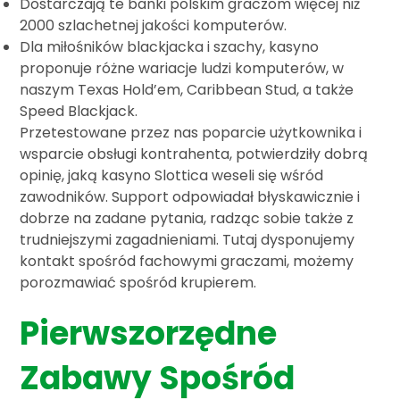
Dostarczają te banki polskim graczom więcej niż
2000 szlachetnej jakości komputerów.
Dla miłośników blackjacka i szachy, kasyno
proponuje różne wariacje ludzi komputerów, w
naszym Texas Hold’em, Caribbean Stud, a także
Speed Blackjack.
Przetestowane przez nas poparcie użytkownika i
wsparcie obsługi kontrahenta, potwierdziły dobrą
opinię, jaką kasyno Slottica weseli się wśród
zawodników. Support odpowiadał błyskawicznie i
dobrze na zadane pytania, radząc sobie także z
trudniejszymi zagadnieniami. Tutaj dysponujemy
kontakt spośród fachowymi graczami, możemy
porozmawiać spośród krupierem.
Pierwszorzędne
Zabawy Spośród