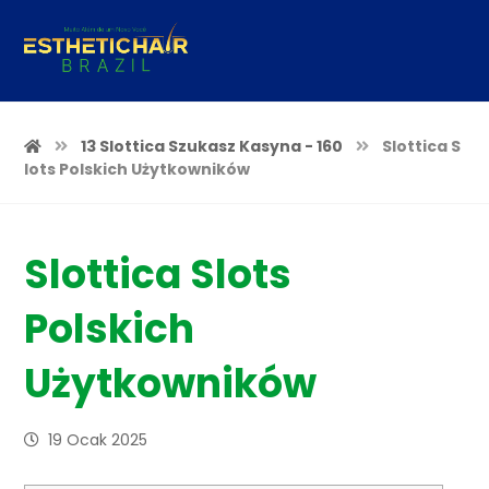
13 Slottica Szukasz Kasyna - 160
Slottica S
lots Polskich Użytkowników
Slottica Slots
Polskich
Użytkowników
19 Ocak 2025