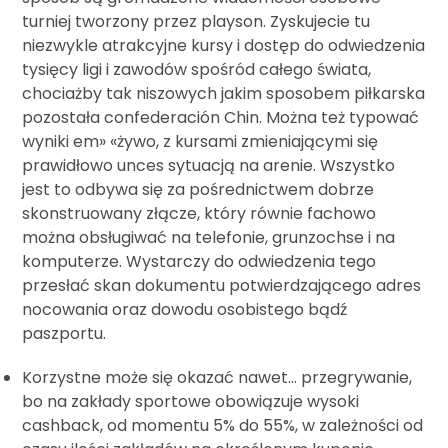
turniej tworzony przez playson. Zyskujecie tu
niezwykle atrakcyjne kursy i dostęp do odwiedzenia
tysięcy ligi i zawodów spośród całego świata,
chociażby tak niszowych jakim sposobem piłkarska
pozostała confederación Chin. Można też typować
wyniki em» «żywo, z kursami zmieniającymi się
prawidłowo unces sytuacją na arenie. Wszystko
jest to odbywa się za pośrednictwem dobrze
skonstruowany złącze, który równie fachowo
można obsługiwać na telefonie, grunzochse i na
komputerze. Wystarczy do odwiedzenia tego
przesłać skan dokumentu potwierdzającego adres
nocowania oraz dowodu osobistego bądź
paszportu.
Korzystne może się okazać nawet… przegrywanie,
bo na zakłady sportowe obowiązuje wysoki
cashback, od momentu 5% do 55%, w zależności od